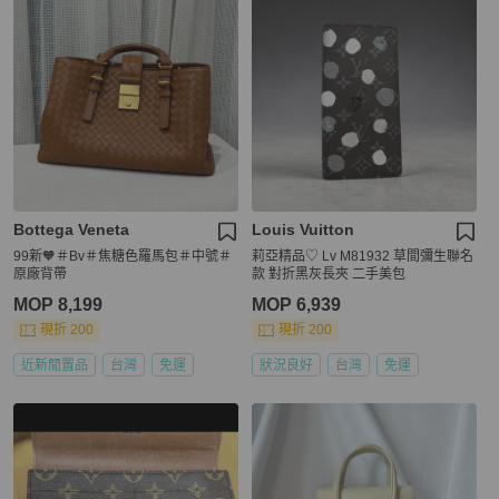
Bottega Veneta
Louis Vuitton
99新🧡＃Bv＃焦糖色羅馬包＃中號＃
莉亞精品♡ Lv M81932 草間彌生聯名
原廠背帶
款 對折黑灰長夾 二手美包
MOP 8,199
MOP 6,939
現折 200
現折 200
近新閒置品
台灣
免運
狀況良好
台灣
免運