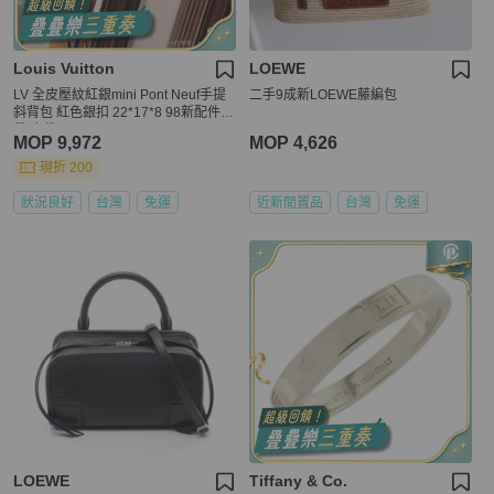
Louis Vuitton
LOEWE
LV 全皮壓紋紅銀mini Pont Neuf手提
二手9成新LOEWE藤編包
斜背包 紅色銀扣 22*17*8 98新配件肩
帶 塵袋
MOP 9,972
MOP 4,626
現折 200
狀況良好
台灣
免運
近新閒置品
台灣
免運
LOEWE
Tiffany & Co.