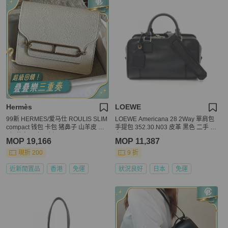
Hermès
LOEWE
99新 HERMES/爱马仕 ROULIS SLIM
LOEWE Americana 28 2Way 單肩包
compact 钱包 卡包 猪鼻子 山羊皮 Nat
手提包 352.30.N03 皮革 黑色 二手 女
a奶昔白 23年 u刻。
士
MOP 19,166
MOP 11,387
現折 200
9 折
近新閒置品
香港
免運
狀況良好
日本
免運