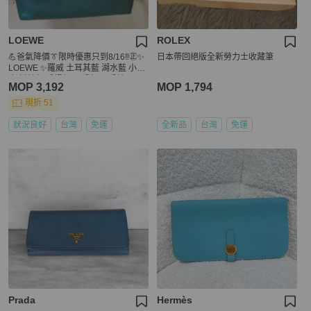
LOEWE
ROLEX
💪爸氣降價👔限時優惠只到8/16‼️㊣✨
日本帶回絕版全新勞力士收藏筆
LOEWE ✨羅威 土耳其藍 湖水藍 小牛
皮 托特包 手提包/二手包/二手精品🌳
MOP 3,192
MOP 1,794
二手樹屋🌳
現折 51
狀況良好
台灣
免運
全新品
台灣
免運
Prada
Hermès