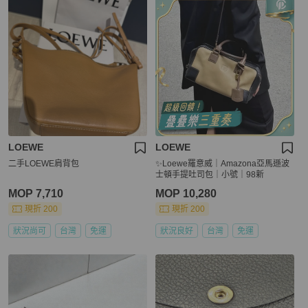
LOEWE
LOEWE
二手LOEWE肩背包
✨Loewe羅意威｜Amazona亞馬遜波
士頓手提吐司包｜小號｜98新
MOP 7,710
MOP 10,280
現折 200
現折 200
狀況尚可
台灣
免運
狀況良好
台灣
免運