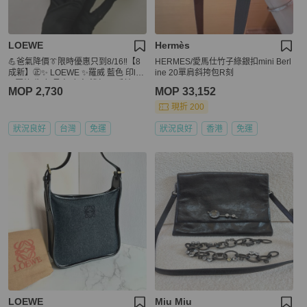
LOEWE
Hermès
💪爸氣降價👔限時優惠只到8/16‼️【8
HERMES/愛馬仕竹子綠銀扣mini Berl
成新】㊣✨ LOEWE ✨羅威 藍色 印log
ine 20單肩斜挎包R刻
o 壓紋 牛皮 長夾 皮夾 錢包/二手精品/
MOP 2,730
MOP 33,152
二手皮夾/保證正品🌳二手樹屋🌳
現折 200
狀況良好
台灣
免運
狀況良好
香港
免運
LOEWE
Miu Miu