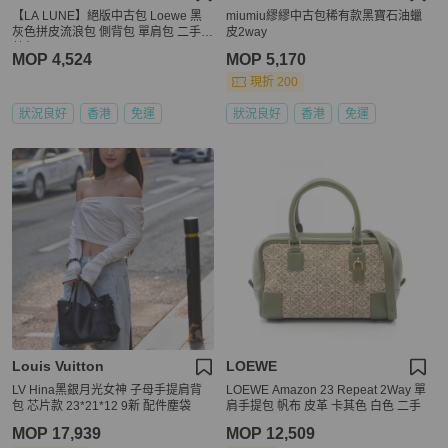
【LA LUNE】絕版中古包 Loewe 黑
miumiu繆繆中古包稀有款黑寶石油蠟
灰色拼皮流浪包 側背包 單肩包 二手古
皮2way
董包
MOP 4,524
MOP 5,170
現折 200
狀況良好
香港
免運
狀況良好
香港
免運
Louis Vuitton
LOEWE
LV Hina黑銀月光女神 子母手提肩背
LOEWE Amazon 23 Repeat 2Way 單
包 芯片款 23*21*12 9新 配件塵袋
肩手提包 帆布 皮革 卡其色 白色 二手
MOP 17,939
MOP 12,509