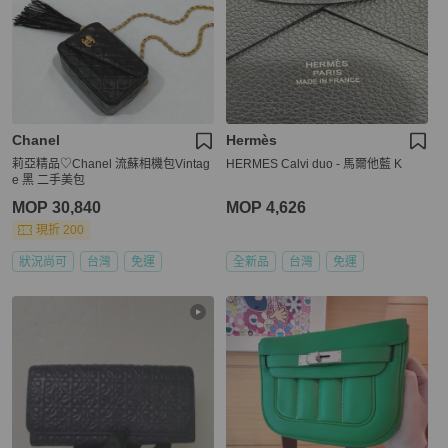
Chanel
Hermès
莉亞精品♡Chanel 流蘇相機包Vintag
HERMES Calvi duo - 馬爾他藍 K
e 黑 二手美包
MOP 30,840
MOP 4,626
現折 200
狀況尚可
台灣
免運
全新品
台灣
免運