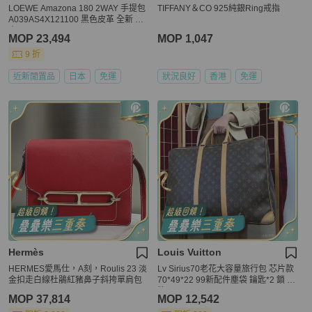
LOEWE Amazona 180 2WAY 手提包
TIFFANY＆CO 925純銀Ring戒指
A039AS4X121100 黑色皮革 全新 女
士
MOP 23,494
MOP 1,047
9 折
近新閒置品
日本
免運
狀況良好
香港
免運
Hermès
Louis Vuitton
HERMES愛馬仕，A刻，Roulis 23 淡
Lv Sirius70老花大容量旅行包 芯片款
金扣走白線杜鵑紅豬鼻子斜挎單肩包
70*49*22 99新配件塵袋 鑰匙*2 鎖 皮
牌
MOP 37,814
MOP 12,542