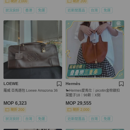
現折 2,000
現折 200
狀況良好
香港
免運
近新閒置品
台灣
免運
LOEWE
Hermès
羅威 亞馬遜包 Loewe Amazona 36
🐎Hermes愛馬仕｜picotin金棕銀扣
菜籃子18｜98新｜X刻
MOP 6,323
MOP 29,555
現折 200
現折 2,000
狀況良好
台灣
免運
近新閒置品
台灣
免運