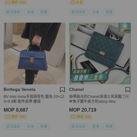
現折 200
9 折
狀況良好
台灣
免運
狀況良好
日本
免運
Bottega Veneta
Chanel
BV mini roma手提肩背包 藍色 20×12.
自帶高光的Chanel浪漫土耳其藍🇹🇷
5×9 9新 配件肩帶 塵袋
💙魚子醬牛皮方形leboy Woc
MOP 8,687
MOP 20,719
現折 200
現折 200
狀況良好
台灣
免運
狀況良好
香港
免運