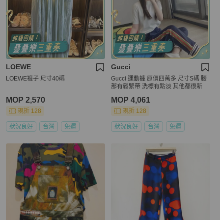
LOEWE
Gucci
LOEWE褲子 尺寸40碼
Gucci 運動褲 原價四萬多 尺寸S碼 腰
部有鬆緊帶 洗標有點淡 其他都很新
MOP 2,570
MOP 4,061
現折 128
現折 128
狀況良好
台灣
免運
狀況良好
台灣
免運