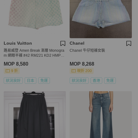
Louis Vuitton
Chanel
路易威登 Amen Break 漸層 Monogra
Chanel 牛仔短褲女裝
m 網眼半褲 #42 RM221 KD2 HMP83
W
MOP 8,580
MOP 8,268
9 折
現折 200
狀況良好
日本
免運
狀況良好
香港
免運