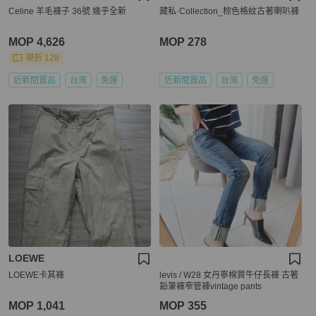
Celine 羊毛褲子 36號 幾乎全新
藏私·Collection_棕色格紋古著喇叭褲
MOP 4,626
MOP 278
現折 128
近新閒置品
台灣
免運
近新閒置品
台灣
免運
LOEWE
LOEWE卡其褲
levis / W28 女丹寧棉質牛仔長褲 古著
鉛筆褲窄管褲vintage pants
MOP 1,041
MOP 355