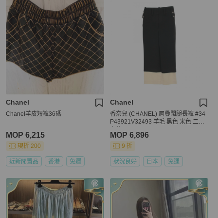
Chanel
Chanel
Chanel羊皮短褲36碼
香奈兒 (CHANEL) 層疊闊腿長褲 #34
P43921V32493 羊毛 黑色 米色 二手
女款
MOP 6,215
MOP 6,896
現折 200
9 折
近新閒置品
香港
免運
狀況良好
日本
免運