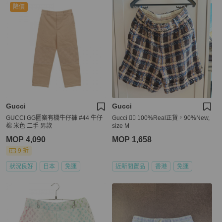
降價
Gucci
Gucci
GUCCI GG圖案有機牛仔褲 #44 牛仔
Gucci 👍🏻 100%Real正貨，90%New,
棉 米色 二手 男款
size M
MOP 4,090
MOP 1,658
9 折
狀況良好
日本
免運
近新閒置品
香港
免運