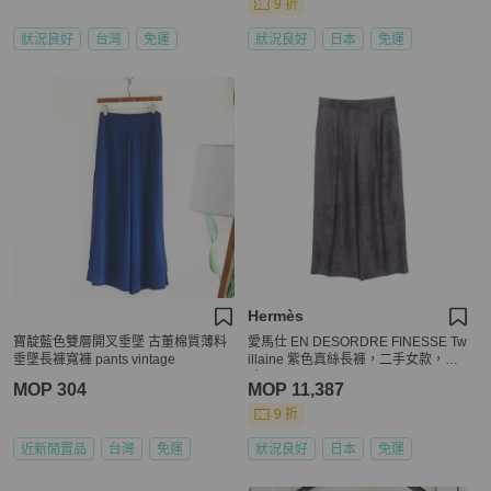
9 折
狀況良好
台灣
免運
狀況良好
日本
免運
Hermès
寶靛藍色雙層開叉垂墜 古董棉質薄料
愛馬仕 EN DESORDRE FINESSE Tw
垂墜長褲寬褲 pants vintage
illaine 紫色真絲長褲，二手女款，尺
寸 38
MOP 304
MOP 11,387
9 折
近新閒置品
台灣
免運
狀況良好
日本
免運