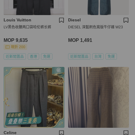
Louis Vuitton
Diesel
LV黑色收腰两口袋哈伦裤长裤
DIESEL 深藍刷色寬版牛仔褲 W23
MOP 9,635
MOP 1,491
現折 200
近新閒置品
香港
免運
近新閒置品
台灣
免運
Celine