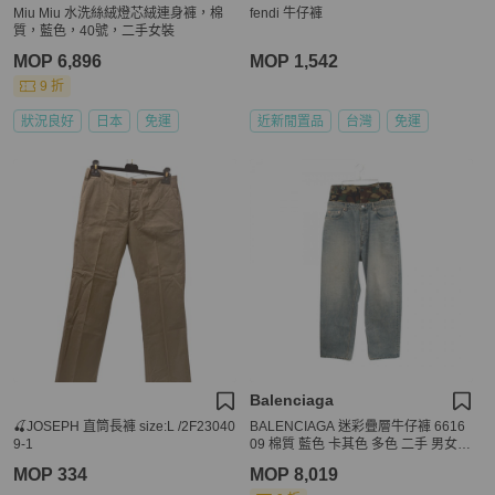
Miu Miu 水洗絲絨燈芯絨連身褲，棉
fendi 牛仔褲
質，藍色，40號，二手女裝
MOP 6,896
MOP 1,542
9 折
狀況良好
日本
免運
近新閒置品
台灣
免運
Balenciaga
🍒JOSEPH 直筒長褲 size:L /2F23040
BALENCIAGA 迷彩疊層牛仔褲 6616
9-1
09 棉質 藍色 卡其色 多色 二手 男女通
用
MOP 334
MOP 8,019