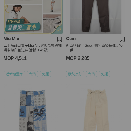
Miu Miu
Gucci
二手精品自賣❤️Miu Miu經典款棉質抽
莉亞精品♡ Gucci 咖色西裝長褲 #40
繩車線白色短褲.近新.36/S號
二手
MOP 4,511
MOP 2,285
近新閒置品
台灣
免運
狀況良好
台灣
免運