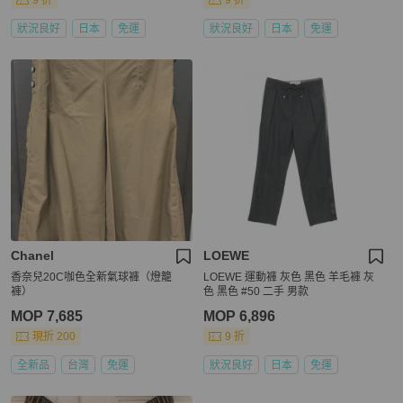
9 折
9 折
狀況良好
日本
免運
狀況良好
日本
免運
Chanel
LOEWE
香奈兒20C咖色全新氣球褲（燈籠
LOEWE 運動褲 灰色 黑色 羊毛褲 灰
褲）
色 黑色 #50 二手 男款
MOP 7,685
MOP 6,896
現折 200
9 折
全新品
台灣
免運
狀況良好
日本
免運