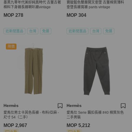
墨黑九零年代美好純真時代 古董古著
寶靛藍色雙層開叉垂墜 古董棉質薄料
棉料下身褲長褲喇叭褲vintage
垂墜長褲寬褲 pants vintage
MOP 278
MOP 304
近新閒置品
台灣
免運
近新閒置品
台灣
免運
降價
Hermès
Hermès
愛馬仕男士卡其色長褲 - 布料/亞麻 -
愛馬仕 Serie 羈扣長褲 #40 棉質灰色
尺寸 54（二手）
二手男裝
MOP 2,967
MOP 5,212