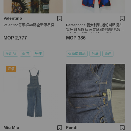
Valentino
Valentino背帶褲40碼全新帶吊牌
Persephone 義大利製 迷幻圓點復古
寬褲 紅藍圓點 高質感獨特微喇叭設計
高腰長褲【壽司羊羊】二手褲
MOP 2,777
MOP 386
全新品
香港
免運
近新閒置品
台灣
免運
降價
Miu Miu
Fendi