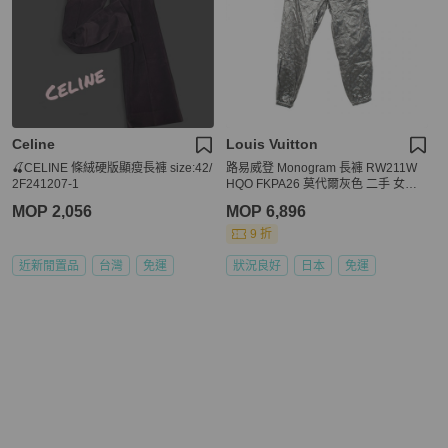
Celine
Louis Vuitton
🍒CELINE 條絨硬版顯瘦長褲 size:42/
路易威登 Monogram 長褲 RW211W
2F241207-1
HQO FKPA26 莫代爾灰色 二手 女款 #
40
MOP 2,056
MOP 6,896
9 折
近新閒置品
台灣
免運
狀況良好
日本
免運