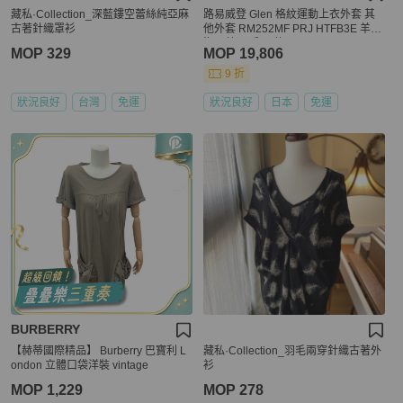
藏私·Collection_深藍鏤空蕾絲純亞麻
路易威登 Glen 格紋運動上衣外套 其
古著針織罩衫
他外套 RM252MF PRJ HTFB3E 羊毛
海軍藍 二手 男款
MOP 329
MOP 19,806
9 折
狀況良好
台灣
免運
狀況良好
日本
免運
BURBERRY
【赫蒂國際精品】 Burberry 巴寶利 L
藏私·Collection_羽毛兩穿針織古著外
ondon 立體口袋洋裝 vintage
衫
MOP 1,229
MOP 278