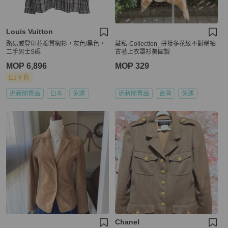
Louis Vuitton
路易威登印花棉質襯衫，灰色/黑色，
藏私·Collection_拼接多花紋不對稱袖
二手男士S碼
古著上衣罩衫美國製
MOP 6,896
MOP 329
9 折
近新閒置品
日本
免運
近新閒置品
台灣
免運
Chanel