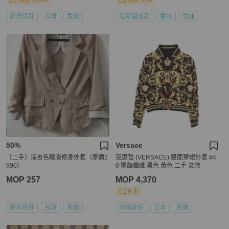
現折 2,000
現折 200
狀況良好
台灣
免運
近新閒置品
香港
免運
50%
Versace
［二手］深杏色韓版修身外套（原價2
范思哲 (VERSACE) 雙面穿短外套 #4
990）
0 聚酯纖維 黑色 黃色 二手 女款
MOP 257
MOP 4,370
9 折
狀況良好
台灣
免運
狀況良好
日本
免運