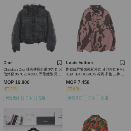
Dior
Louis Vuitton
Christian Dior 迷彩連帽絎縫短外套 其
路易威登雙面襯衫外套 其他外套 RM2
他外套 057C21A2966 聚酯纖維 海軍
31M TB4 HOS01W 棉質 多色 二手 男
藍 二手 女款
士
MOP 19,806
MOP 7,458
9 折
9 折
狀況良好
日本
免運
狀況良好
日本
免運