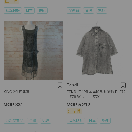
9 折
狀況良好
日本
免運
全新品
台灣
免運
Fendi
XING 2件式洋裝
FENDI 牛仔外套 #40 短袖襯衫 FLF72
5 棉質灰色 二手 女款
MOP 331
MOP 5,212
9 折
近新閒置品
台灣
免運
狀況良好
日本
免運