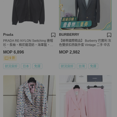
Prada
BURBERRY
PRADA RE-NYLON Switching 連帽
【赫蒂國際精品】 Burberry 巴寶利 灰
衫，長袖，棉尼龍混紡，海軍藍，二
色雙排扣西裝外套 Vintage 二手 中古
手，男款 M 碼
MOP 6,896
MOP 2,982
9 折
狀況良好
日本
免運
狀況良好
台灣
免運