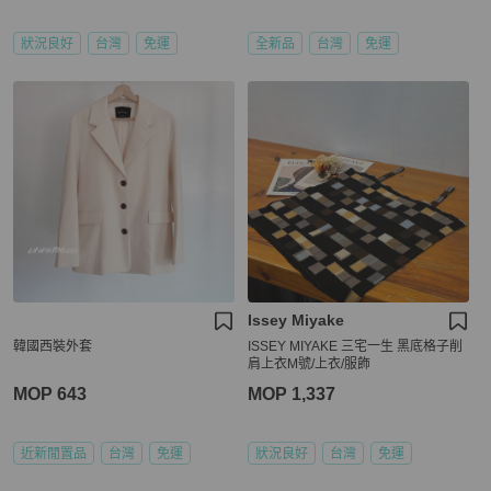
狀況良好
台灣
免運
全新品
台灣
免運
Issey Miyake
韓國西裝外套
ISSEY MIYAKE 三宅一生 黑底格子削
肩上衣M號/上衣/服飾
MOP 643
MOP 1,337
近新閒置品
台灣
免運
狀況良好
台灣
免運