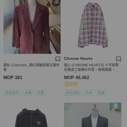
Chrome Hearts
藏私·Collection_酒紅摺皺西服古著外
鉻心 (CHROME HEARTS) 十字球帶
套
扣連身工裝襯衫外套，棉格圖案，二
手，L碼
MOP 381
MOP 46,462
9 折
狀況良好
台灣
免運
狀況良好
日本
免運