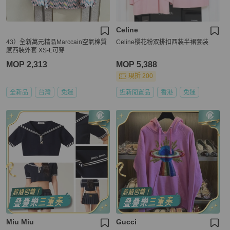
Celine
43）全新萬元精品Marccain空氣棉質
Celine樱花粉双排扣西装半裙套装
感西裝外套 XS-L可穿
MOP 2,313
MOP 5,388
現折 200
全新品
台灣
免運
近新閒置品
香港
免運
Miu Miu
Gucci