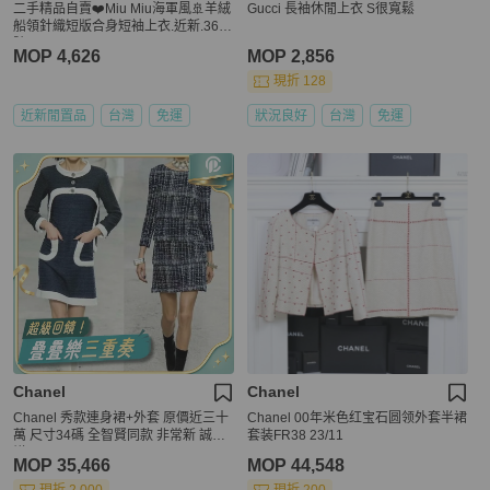
二手精品自賣❤️Miu Miu海軍風🚢羊絨
Gucci 長袖休閒上衣 S很寬鬆
船領針織短版合身短袖上衣.近新.36/S
號
MOP 4,626
MOP 2,856
現折 128
近新閒置品
台灣
免運
狀況良好
台灣
免運
Chanel
Chanel
Chanel 秀款連身裙+外套 原價近三十
Chanel 00年米色红宝石圆领外套半裙
萬 尺寸34碼 全智賢同款 非常新 誠可
套装FR38 23/11
議
MOP 35,466
MOP 44,548