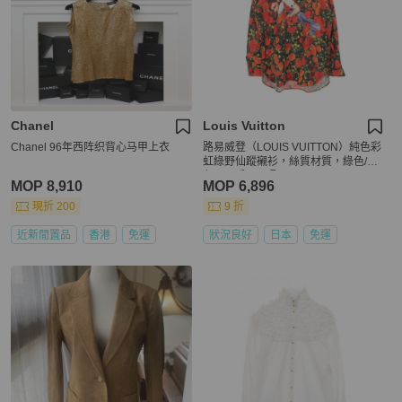
Chanel
Louis Vuitton
Chanel 96年西阵织背心马甲上衣
路易威登（LOUIS VUITTON）純色彩
虹綠野仙蹤襯衫，絲質材質，綠色/紅
色，二手，M碼。
MOP 8,910
MOP 6,896
現折 200
9 折
近新閒置品
香港
免運
狀況良好
日本
免運