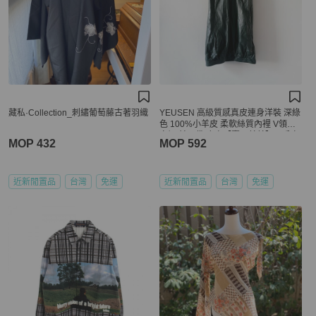
藏私·Collection_刺繡葡萄藤古著羽織
YEUSEN 高級質感真皮連身洋裝 深綠
色 100%小羊皮 柔軟絲質內裡 V領連
身裙 前口袋 皮衣【壽司羊羊】二手衣
MOP 432
MOP 592
近新閒置品
台灣
免運
近新閒置品
台灣
免運