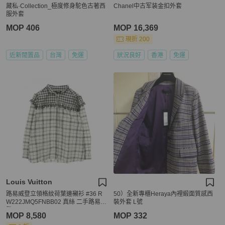
藏私·Collection_極度修身駝色古著西
Chanel中古军装金扣外套
服外套
MOP 406
MOP 16,369
現折 200
近新閒置品
台灣
免運
狀況良好
香港
免運
Louis Vuitton
路易威登立領格紋荷葉邊襯衫 #36 R
50）全新專櫃Heraya內裡緞面質感西
W222JMQ5FNBB02 真絲 二手路易威
裝外套 L號
登
MOP 8,580
MOP 332