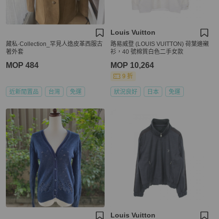
Louis Vuitton
藏私·Collection_罕見人造皮革西服古
路易威登 (LOUIS VUITTON) 荷葉邊襯
著外套
衫，40 號棉質白色二手女款
MOP 484
MOP 10,264
9 折
近新閒置品
台灣
免運
狀況良好
日本
免運
Louis Vuitton