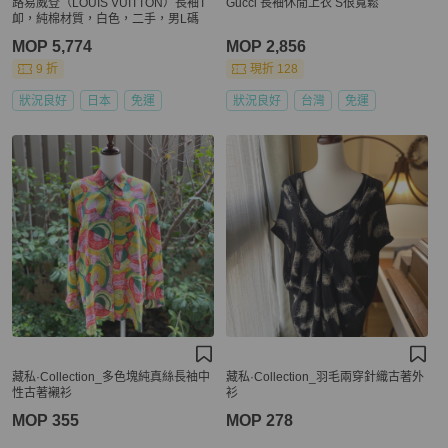
路易威登（LOUIS VUITTON）長袖T
Gucci 長袖休閒上衣 S很寬鬆
卹，純棉材質，白色，二手，男L碼
MOP 5,774
MOP 2,856
9 折
現折 128
狀況良好
日本
免運
狀況良好
台灣
免運
藏私·Collection_多色塊純真絲長袖中
藏私·Collection_羽毛兩穿針織古著外
性古著襯衫
衫
MOP 355
MOP 278