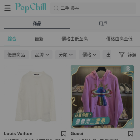
二手 長袖
商品
用戶
綜合
最新
價格由低至高
價格由高至低
優惠商品
品牌
分類
價格
出貨地點
篩選
Louis Vuitton
Gucci