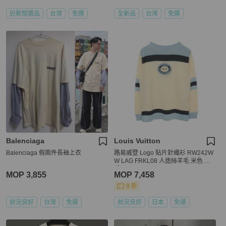
近新閒置品
台灣
免運
全新品
台灣
免運
Balenciaga
Louis Vuitton
Balenciaga 假兩件長袖上衣
路易威登 Logo 貼片針織衫 RW242W
W LAG FRKL08 人造絲羊毛 米色 二
手 #S LV
MOP 3,855
MOP 7,458
9 折
狀況良好
台灣
免運
狀況良好
日本
免運