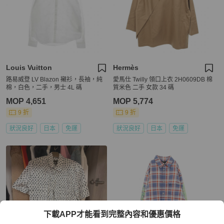
Louis Vuitton
Hermès
路易威登 LV Blazon 襯衫，長袖，純
愛馬仕 Twilly 領口上衣 2H0609DB 棉
棉，白色，二手，男士 4L 碼
質米色 二手 女款 34 碼
MOP 4,651
MOP 5,774
9 折
9 折
狀況良好
日本
免運
狀況良好
日本
免運
下載APP才能看到完整內容和優惠價格