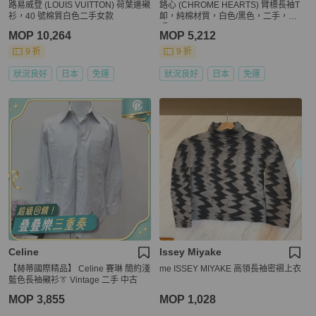
路易威登 (LOUIS VUITTON) 荷葉邊襯
鉻心 (CHROME HEARTS) 臂標長袖T
衫，40 號棉質白色二手女款
卹，純棉材質，白色/黑色，二手，L
碼
MOP 10,264
MOP 5,212
9 折
9 折
狀況良好
日本
免運
狀況良好
日本
免運
Celine
Issey Miyake
【赫蒂國際精品】 Celine 賽琳 簡約淺
me ISSEY MIYAKE 高領長袖密褶上衣
藍色長袖襯衫👔 Vintage 二手 中古
MOP 3,855
MOP 1,028