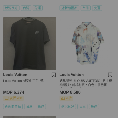
狀況良好
台灣
免運
近新閒置品
台灣
免運
Louis Vuitton
Louis Vuitton
Louis Vuitton lv短袖 二手L號
路易威登（LOUIS VUITTON）男士短
袖襯衫，純棉材質，白色，多色拼
接，二手，尺寸4L
MOP 6,374
MOP 8,580
現折 200
9 折
近新閒置品
台灣
免運
狀況良好
日本
免運