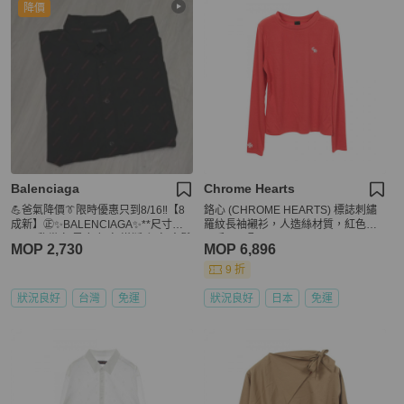
降價
Balenciaga
Chrome Hearts
💪爸氣降價👔限時優惠只到8/16‼️【8
鉻心 (CHROME HEARTS) 標誌刺繡
成新】㊣✨BALENCIAGA✨**尺寸：4
羅紋長袖襯衫，人造絲材質，紅色，
1**巴黎世家 黑底 紅字 滿版 印字 寬鬆
二手，S碼
MOP 2,730
MOP 6,896
型 長袖襯衫/二手衣/二手精品/保證正
品🌳二手樹屋🌳
9 折
狀況良好
台灣
免運
狀況良好
日本
免運