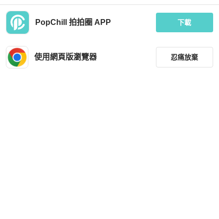
PopChill 拍拍圈 APP
下載
Louis Vuitton
Chrome Hearts
LV LOGO 襯衫
鉻心 (CHROME HEARTS) 十字球帶
扣連身工裝襯衫外套，棉格圖案，二
使用網頁版瀏覽器
忍痛放棄
手，L碼
MOP 2,056
MOP 46,462
9 折
狀況良好
台灣
免運
狀況良好
日本
免運
篩選
重設
品牌
分類
尺寸
Chanel
Louis Vuitton
價格