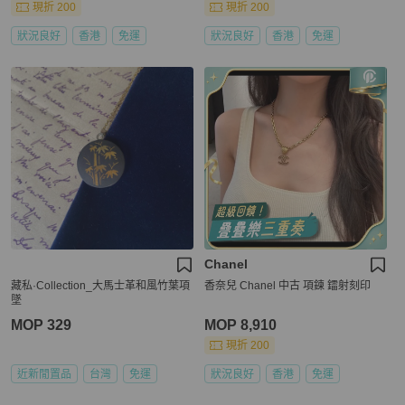
現折 200
現折 200
狀況良好
香港
免運
狀況良好
香港
免運
Chanel
藏私·Collection_大馬士革和風竹葉項
香奈兒 Chanel 中古 項鍊 鐳射刻印
墜
MOP 329
MOP 8,910
現折 200
近新閒置品
台灣
免運
狀況良好
香港
免運