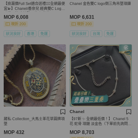
【撿漏價Full Set適合送禮👍🏻全網最便
Chanel 金色雙C logo倒三角吊墜項鍊
宜💫】Chanel/香奈兒 經典雙C Logo
碎鑽項鏈 金泫雅同款 保值款
MOP 6,008
MOP 6,631
現折 200
現折 200
狀況良好
香港
免運
狀況良好
台灣
免運
Chanel
藏私·Collection_大馬士革花草圓牌項
【97新 ✨ 全網最低價！】 Chanel 5
墜
花 蛇骨 項鏈 淡金色（下單前先詢問庫
存❗️❗️）
MOP 432
MOP 8,703