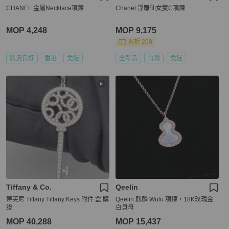
CHANEL 金屬Necklace項鍊
Chanel 浮雕仙女雙C項鍊
MOP 4,248
MOP 9,175
現折 200
狀況良好
香港
免運
全新品
台灣
免運
Tiffany & Co.
Qeelin
蒂芙尼 Tiffany Tiffany Keys 附件 盒 購
Qeelin 麒麟 Wulu 項鍊，18K玫瑰金
證
白貝母
MOP 40,288
MOP 15,437