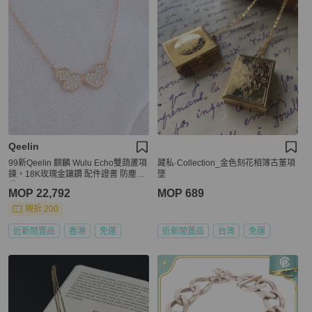
Qeelin
99新Qeelin 麒麟 Wulu Echo雙葫蘆項
藏私·Collection_金色刻花相簿古董項
鍊，18K玫瑰金鑲鑽 配件證書 防塵
墜
袋。
MOP 22,792
MOP 689
現折 200
近新閒置品
香港
免運
近新閒置品
台灣
免運