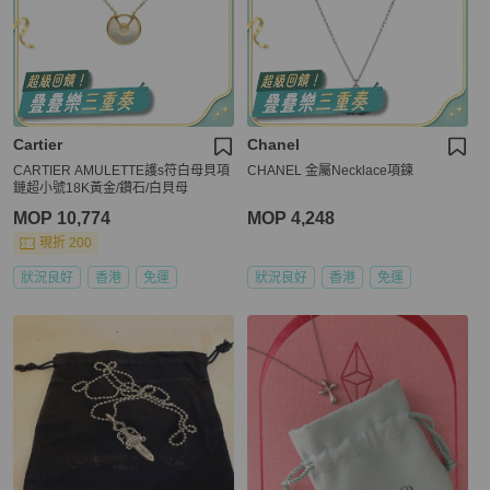
Cartier
Chanel
CARTIER AMULETTE護s符白母貝項
CHANEL 金屬Necklace項鍊
鏈超小號18K黃金/鑽石/白貝母
MOP 10,774
MOP 4,248
現折 200
狀況良好
香港
免運
狀況良好
香港
免運