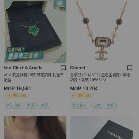
Van Cleef & Arpels
Chanel
VCA 梵克雅寶 中號 綠花項鍊 孔雀石
香奈兒 (CHANEL) 金色金屬雙C標誌
配盒
項鍊，貨號 185852M
MOP 19,581
MOP 10,204
現折 200
現折 200
狀況良好
香港
免運
狀況良好
日本
免運