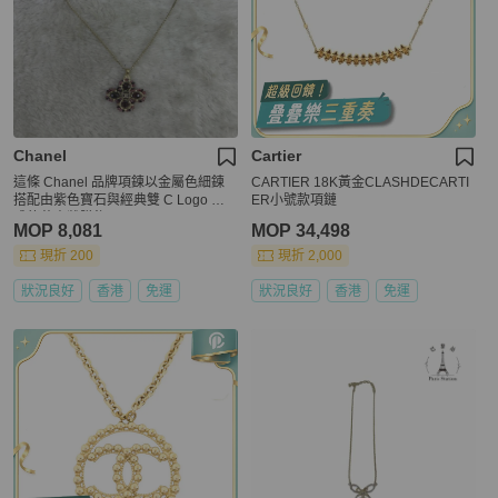
Chanel
Cartier
這條 Chanel 品牌項鍊以金屬色細鍊
CARTIER 18K黃金CLASHDECARTI
搭配由紫色寶石與經典雙 C Logo 組
ER小號款項鏈
成的花卉狀墜飾。
MOP 8,081
MOP 34,498
現折 200
現折 2,000
狀況良好
香港
免運
狀況良好
香港
免運