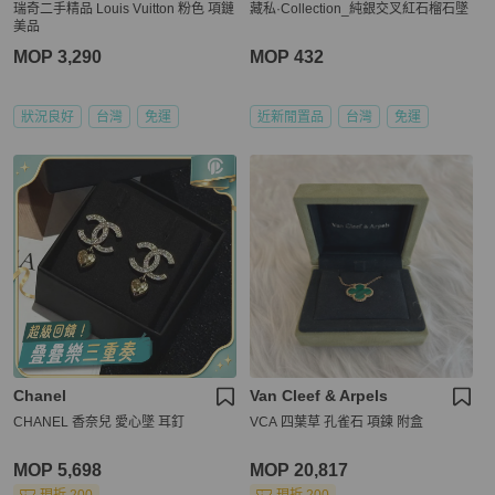
瑞奇二手精品 Louis Vuitton 粉色 項鏈
藏私·Collection_純銀交叉紅石榴石墜
美品
MOP 3,290
MOP 432
狀況良好
台灣
免運
近新閒置品
台灣
免運
Chanel
Van Cleef & Arpels
CHANEL 香奈兒 愛心墜 耳釘
VCA 四葉草 孔雀石 項鍊 附盒
MOP 5,698
MOP 20,817