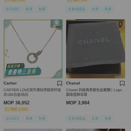
現折 200
現折 200
狀況良好
香港
免運
近新閒置品
台灣
免運
Cartier
Chanel
CARTIER LOVE双环满钻项链饼环组
Chanel 的經典黑銀色金屬雙C Logo
合18K白金/钻石
圓珠墜飾耳環
MOP 36,052
MOP 3,984
現折 2,000
狀況尚可
香港
免運
近新閒置品
台灣
免運