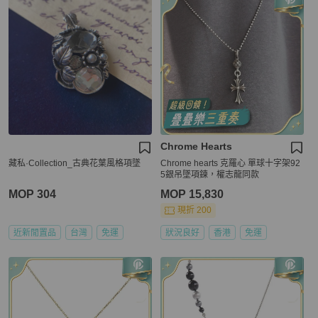
Chrome Hearts
藏私·Collection_古典花葉風格項墜
Chrome hearts 克羅心 單球十字架92
5銀吊墜項鍊，權志龍同款
MOP 304
MOP 15,830
現折 200
近新閒置品
台灣
免運
狀況良好
香港
免運