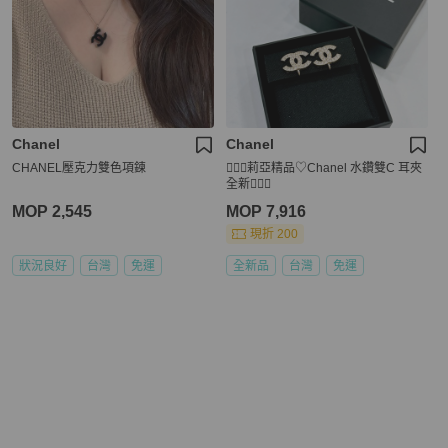
Chanel
Chanel
CHANEL壓克力雙色項鍊
🧚🏻‍♀️莉亞精品♡Chanel 水鑽雙C 耳夾
全新🧚🏻‍♀️
MOP 2,545
MOP 7,916
現折 200
狀況良好
台灣
免運
全新品
台灣
免運