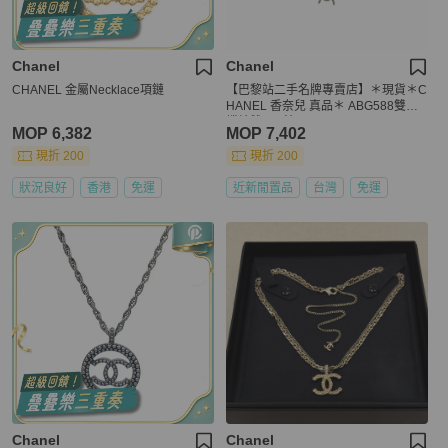
Chanel
Chanel
CHANEL 金屬Necklace項鏈
【巴黎站二手名牌專賣店】＊現貨＊C
HANEL 香奈兒 真品＊ ABG588雙蝴
蝶結雙C項鍊
MOP 6,382
MOP 7,402
現折 200
現折 200
狀況良好
香港
免運
近新閒置品
台灣
免運
Chanel
Chanel