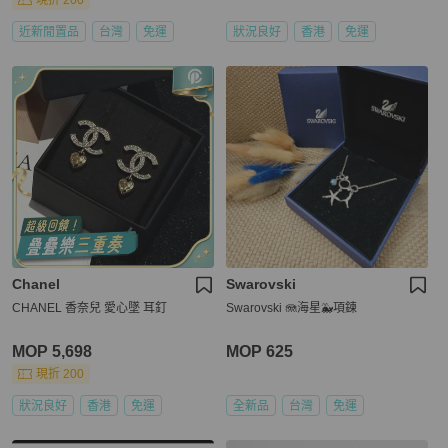
現折 200
近新閒置品
台灣
免運
狀況良好
香港
免運
Chanel
Swarovski
CHANEL 香奈兒 愛心墜 耳釘
Swarovski 🪼海星🐳項鍊
MOP 5,698
MOP 625
現折 200
狀況良好
香港
免運
全新品
台灣
免運