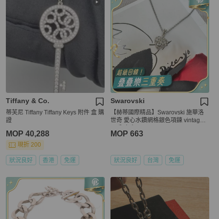
Tiffany & Co.
Swarovski
蒂芙尼 Tiffany Tiffany Keys 附件 盒 購
【赫蒂國際精品】Swarovski 施華洛
證
世奇 愛心水鑽網格銀色項鍊 vintage
二手 中古
MOP 40,288
MOP 663
現折 200
狀況良好
香港
免運
狀況良好
台灣
免運