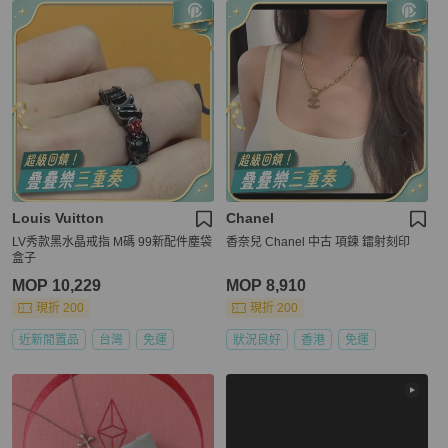
Louis Vuitton
Chanel
LV秀款黑水晶戒指 M碼 99新配件塵袋
香奈兒 Chanel 中古 項鍊 鐳射刻印
盒子
MOP 10,229
MOP 8,910
現折 200
現折 200
近新閒置品
台灣
免運
狀況良好
香港
免運