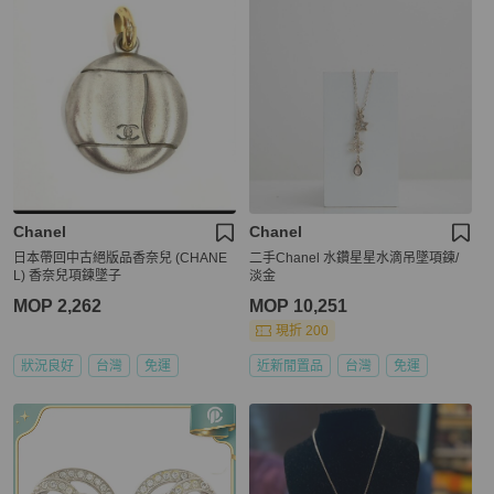
Chanel
Chanel
日本帶回中古絕版品香奈兒 (CHANE
二手Chanel 水鑽星星水滴吊墜項鍊/
L) 香奈兒項鍊墜子
淡金
MOP 2,262
MOP 10,251
現折 200
狀況良好
台灣
免運
近新閒置品
台灣
免運