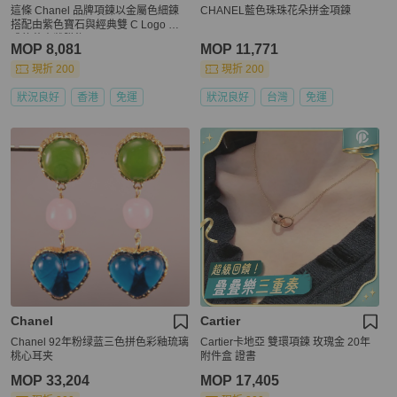
這條 Chanel 品牌項鍊以金屬色細鍊
CHANEL藍色珠珠花朵拼金項鍊
搭配由紫色寶石與經典雙 C Logo 組
成的花卉狀墜飾。
MOP 8,081
MOP 11,771
現折 200
現折 200
狀況良好
香港
免運
狀況良好
台灣
免運
Chanel
Cartier
Chanel 92年粉绿蓝三色拼色彩釉琉璃
Cartier卡地亞 雙環項鍊 玫瑰金 20年
桃心耳夹
附件盒 證書
MOP 33,204
MOP 17,405