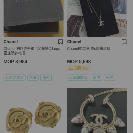
Chanel
Chanel
Chanel 的經典黑銀色金屬雙C Logo
Chanel香奈兒 雙c帶鑽項鍊
圓珠墜飾耳環
MOP 3,984
MOP 5,698
現折 200
近新閒置品
台灣
免運
近新閒置品
香港
免運