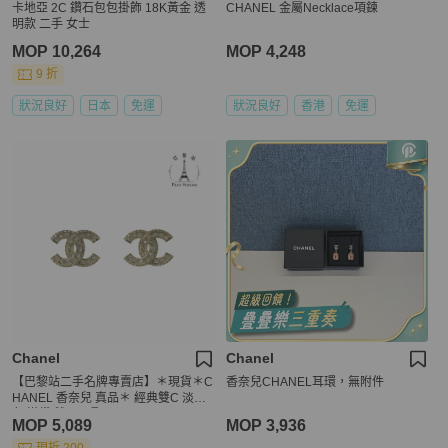
卡地亞 2C 鑽石包包掛飾 18K黃金 透
CHANEL 金屬Necklace項鍊
明款 二手 女士
MOP 10,264
MOP 4,248
9 折
狀況良好
日本
免運
狀況良好
香港
免運
Chanel
Chanel
【巴黎站二手名牌專賣店】＊現貨＊C
香奈兒CHANEL耳環，無附件
HANEL 香奈兒 真品＊ 經典雙C 淡金
色 滿鑽 雙C耳環
MOP 5,089
MOP 3,936