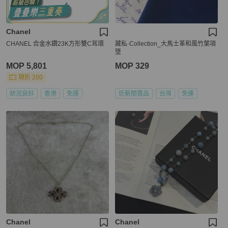
Chanel
CHANEL 合金水鑽23K方形雙C耳環
藏私·Collection_大馬士革和風竹葉項
墜
MOP 5,801
MOP 329
現折 200
狀況良好
香港
免運
近新閒置品
台灣
免運
Chanel
Chanel