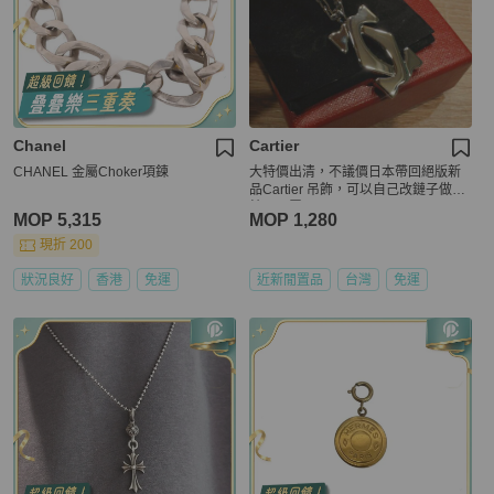
Chanel
Cartier
CHANEL 金屬Choker項鍊
大特價出清，不議價日本帶回絕版新
品Cartier 吊飾，可以自己改鏈子做項
鍊，閒置品
MOP 5,315
MOP 1,280
現折 200
狀況良好
香港
免運
近新閒置品
台灣
免運