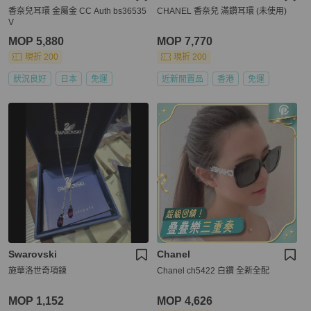
香奈兒耳環 金屬金 CC Auth bs36535
CHANEL 香奈兒 滿鑽耳環 (未使用)
V
MOP 5,880
MOP 7,770
現折 200
現折 200
狀況良好
日本
免運
近新閒置品
香港
免運
Swarovski
Chanel
施華洛世奇項鍊
Chanel ch5422 白鑽 全新全配
MOP 1,152
MOP 4,626