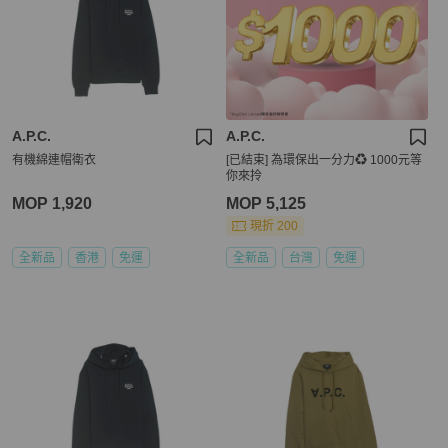
A.P.C.
A.P.C.
有機綿連帽衛衣
[已結束] 為環保出一分力♻️ 1000元等
你來拎
MOP 1,920
MOP 5,125
現折 200
全新品
香港
免運
全新品
台灣
免運