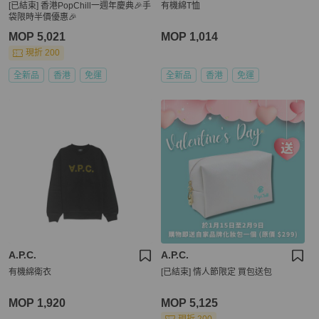
[已結束] 香港PopChill一週年慶典🎉手
有機綿T恤
袋限時半價優惠🎉
MOP 5,021
MOP 1,014
現折 200
全新品
香港
免運
全新品
香港
免運
A.P.C.
A.P.C.
有機綿衛衣
[已結束] 情人節限定 買包送包
MOP 1,920
MOP 5,125