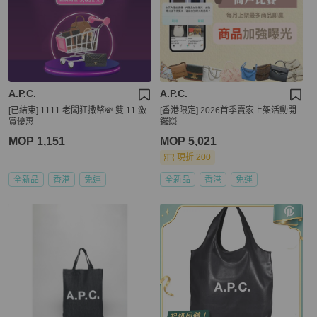
A.P.C.
A.P.C.
[已結束] 1111 老闆狂撒幣💸 雙 11 激
[香港限定] 2026首季賣家上架活動開
賞優惠
鑼💥
MOP 1,151
MOP 5,021
現折 200
全新品
香港
免運
全新品
香港
免運