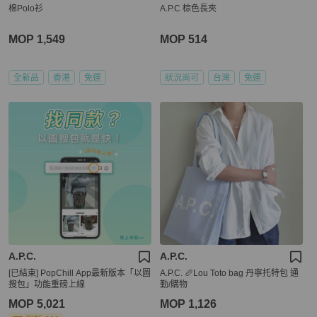
棉Polo衫
A.P.C 棕色長夾
MOP 1,549
MOP 514
全新品
香港
免運
狀況尚可
台灣
免運
A.P.C.
A.P.C.
[已結束] PopChill App最新版本「以圖
A.P.C. 🥖Lou Toto bag 丹寧托特包 通
搜包」功能重磅上線
勤/購物
MOP 5,021
MOP 1,126