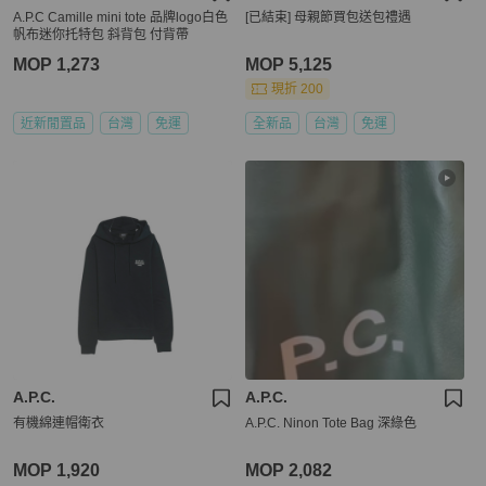
A.P.C Camille mini tote 品牌logo白色
[已結束] 母親節買包送包禮遇
帆布迷你托特包 斜背包 付背帶
MOP 1,273
MOP 5,125
現折 200
近新閒置品
台灣
免運
全新品
台灣
免運
A.P.C.
A.P.C.
有機綿連帽衛衣
A.P.C. Ninon Tote Bag 深綠色
MOP 1,920
MOP 2,082