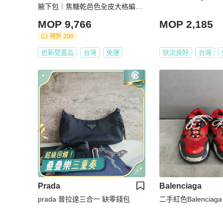
腋下包｜焦糖乾邑色全皮大格編織
｜98新
MOP 9,766
MOP 2,185
現折 200
近新閒置品
台灣
免運
狀況良好
台灣
Prada
Balenciaga
prada 普拉達三合一 缺零錢包
二手紅色Balenciaga T