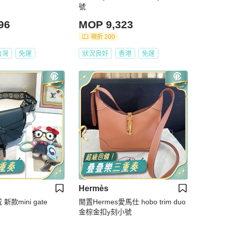
號
96
MOP 9,323
現折 200
台灣
免運
狀況良好
香港
免運
Hermès
新款mini gate
閒置Hermes愛馬仕 hobo trim duo
金棕金扣y刻小號