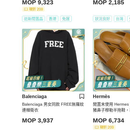
MOP 9,323
MOP 2,185
現折 200
近新閒置品
香港
免運
狀況良好
台灣
Balenciaga
Hermès
Balenciaga 男女同款 FREE無羅紋
閒置末使用 Hermes
連帽衛衣
豬鼻子穆勒半拖鞋，3
MOP 3,937
MOP 6,734
現折 200