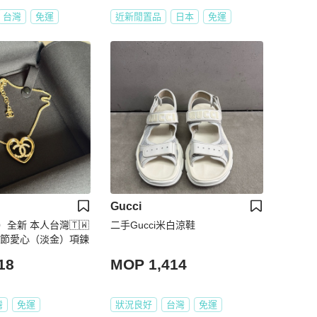
台灣
免運
近新閒置品
日本
免運
Gucci
全新 本人台灣🇹🇼
二手Gucci米白涼鞋
調節愛心（淡金）項鍊
18
MOP 1,414
灣
免運
狀況良好
台灣
免運