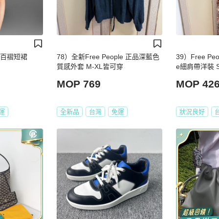
黑色百褶短裙
78）全新Free People 正品深藍色
39）Free Pe
質感外套 M-XL皆可穿
e細肩帶洋裝 
MOP 769
MOP 42
運
全新品
台灣
免運
狀況良好