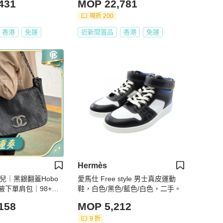
431
MOP 22,781
現折 200
香港
免運
近新閒置品
香港
免運
Hermès
香奈兒｜黑銀翻蓋Hobo
愛馬仕 Free style 男士真皮運動
腋下單肩包｜98+新
鞋，白色/黑色/藍色/白色，二手。
158
MOP 5,212
9 折