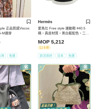
Hermès
ople 正品質感Viscos
愛馬仕 Free style 運動鞋 #40.5
S-M適穿
碼，真皮材質，黑白藍配色，二手
男款
6
MOP 5,212
9 折
台灣
免運
狀況良好
日本
免運