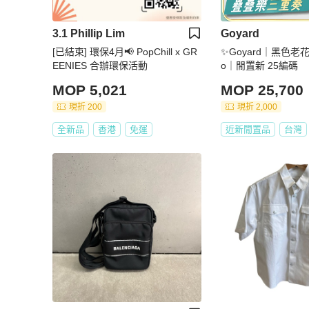
3.1 Phillip Lim
Goyard
[已結束] 環保4月📢 PopChill x GR
✨Goyard｜黑色老花B
EENIES 合辦環保活動
o｜閒置新 25編碼
MOP 5,021
MOP 25,700
現折 200
現折 2,000
全新品
香港
免運
近新閒置品
台灣