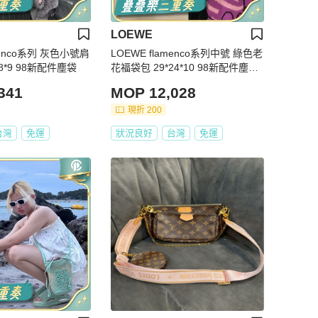
LOEWE
menco系列 灰色小號肩
LOEWE flamenco系列中號 綠色老
8*9 98新配件塵袋
花福袋包 29*24*10 98新配件塵袋
購證
341
MOP 12,028
現折 200
台灣
免運
狀況良好
台灣
免運