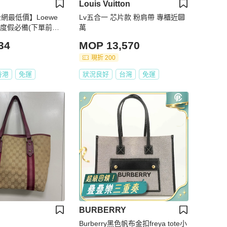
Louis Vuitton
全網最低價】Loewe
Lv五合一 芯片款 粉肩帶 專櫃近🔟
風度假必備(下單前先
萬
34
MOP 13,570
現折 200
香港
免運
狀況良好
台灣
免運
BURBERRY
Burberry黑色帆布金扣freya tote小