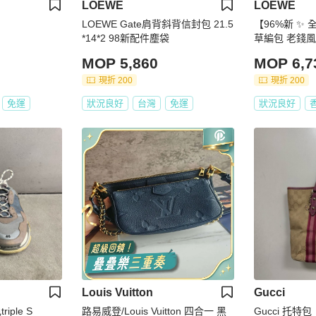
LOEWE
LOEWE
LOEWE Gate肩背斜背信封包 21.5
【96%新 ✨ 
*14*2 98新配件塵袋
草編包 老錢
詢問庫存❗️）
MOP 5,860
MOP 6,7
現折 200
現折 200
免運
狀況良好
台灣
免運
狀況良好
Louis Vuitton
Gucci
riple S
路易威登/Louis Vuitton 四合一 黑
Gucci 托特包