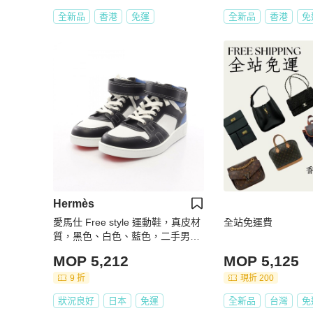
全新品
香港
免運
全新品
香港
免
Hermès
愛馬仕 Free style 運動鞋，真皮材
全站免運費
質，黑色、白色、藍色，二手男
款，尺寸 41 1/2
MOP 5,212
MOP 5,125
9 折
現折 200
狀況良好
日本
免運
全新品
台灣
免