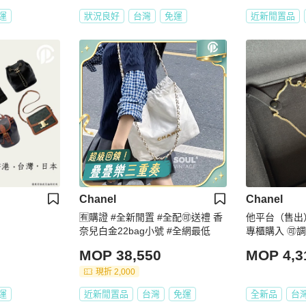
運
狀況良好
台灣
免運
近新閒置品
Chanel
Chanel
🈶購證 #全新閒置 #全配🉑送禮 香
他平台（售出）
奈兒白金22bag小號 #全網最低
專櫃購入 
MOP 38,550
MOP 4,3
現折 2,000
運
近新閒置品
台灣
免運
全新品
台