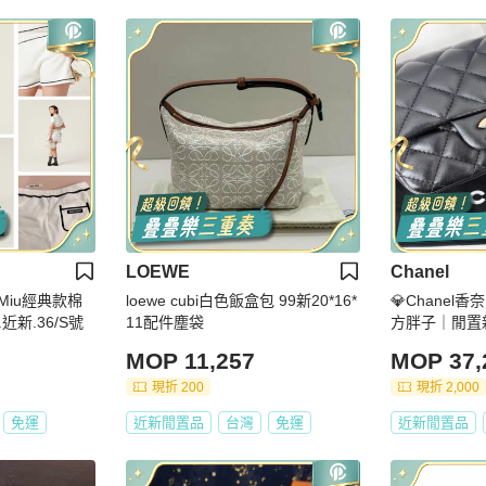
LOEWE
Chanel
 Miu經典款棉
loewe cubi白色飯盒包 99新20*16*
💎Chanel香奈
新.36/S號
11配件塵袋
方胖子｜閒置
MOP 11,257
MOP 37,
現折 200
現折 2,000
免運
近新閒置品
台灣
免運
近新閒置品