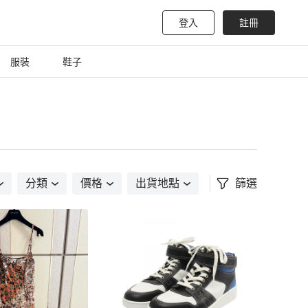
登入
註冊
服裝
鞋子
分類
價格
出貨地點
篩選