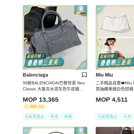
Balenciaga
Miu Miu
99新BALENCIAGA/巴黎世家 Neo
二手精品自賣❤️Miu
Classic 大象灰水泥灰色牛皮銀五
質抽繩車線白色短褲.近
金 大號 底長43.9。
MOP 13,365
MOP 4,511
現折 200
近新閒置品
香港
免運
近新閒置品
台灣