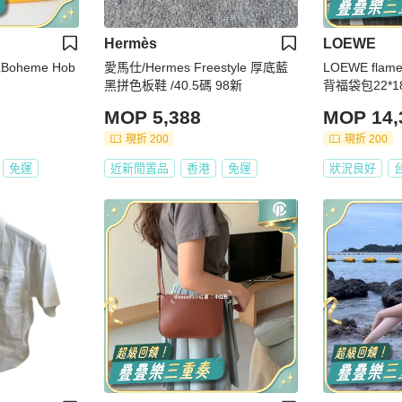
Hermès
LOEWE
oheme Hob
愛馬仕/Hermes Freestyle 厚底藍
LOEWE fla
黑拼色板鞋 /40.5碼 98新
背福袋包22*1
MOP 5,388
MOP 14,
現折 200
現折 200
免運
近新閒置品
香港
免運
狀況良好