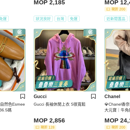
MOP 2,185
MOP 12,
現折 200
免運
狀況良好
台灣
免運
近新閒置品
Gucci
Chanel
 自然色Esmee
Gucci 長袖休閒上衣 S很寬鬆
💎Chanel
6.5碼
大元寶｜牛角
閒置品
MOP 2,856
MOP 24,
現折 128
現折 200