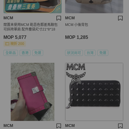
MCM
MCM
閒置未使用MCM 乾邑色郵差馬鞍包
MCM 小後背包
可斜挎單肩 配件塵袋尺寸21*8*18
MOP 5,077
MOP 1,285
現折 200
全新品
香港
免運
狀況尚可
台灣
免運
MCM
MCM