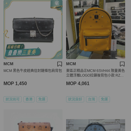
MCM
MCM
MCM 黑色牛皮經典信封鏈條包肩背包
東區正精品㊣MCM 6SVH44 限量黃色
立體浮雕LOGO拉鍊後背包小款 RZ48
54
MOP 1,450
MOP 4,061
狀況尚可
香港
免運
狀況良好
台灣
免運