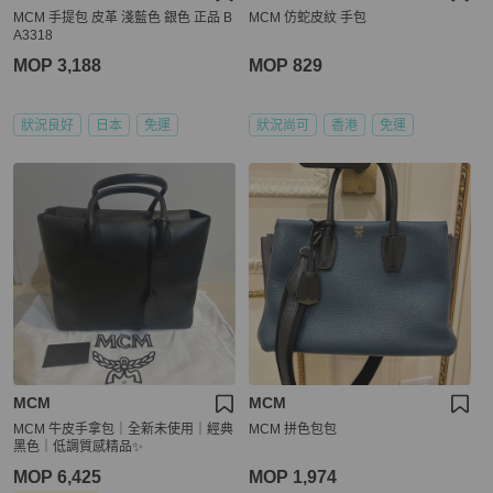
MCM 手提包 皮革 淺藍色 銀色 正品 B
MCM 仿蛇皮紋 手包
A3318
MOP 3,188
MOP 829
狀況良好
日本
免運
狀況尚可
香港
免運
MCM
MCM
MCM 牛皮手拿包｜全新未使用｜經典
MCM 拼色包包
黑色｜低調質感精品✨
MOP 6,425
MOP 1,974