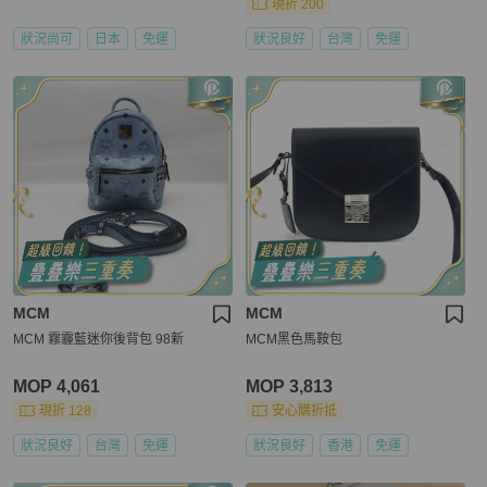
現折 200
狀況尚可
日本
免運
狀況良好
台灣
免運
MCM
MCM
MCM 霧霾藍迷你後背包 98新
MCM黑色馬鞍包
MOP 4,061
MOP 3,813
現折 128
安心購折抵
狀況良好
台灣
免運
狀況良好
香港
免運