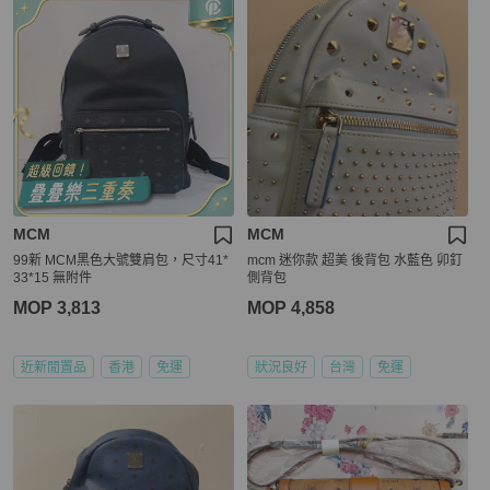
MCM
MCM
99新 MCM黑色大號雙肩包，尺寸41*
mcm 迷你款 超美 後背包 水藍色 卯釘
33*15 無附件
側背包
MOP 3,813
MOP 4,858
近新閒置品
香港
免運
狀況良好
台灣
免運