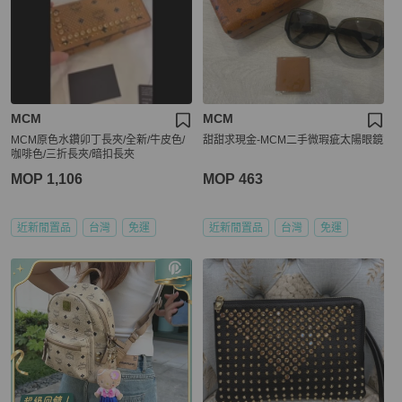
MCM
MCM
MCM原色水鑽卯丁長夾/全新/牛皮色/
甜甜求現金-MCM二手微瑕疵太陽眼鏡
咖啡色/三折長夾/暗扣長夾
MOP 1,106
MOP 463
近新閒置品
台灣
免運
近新閒置品
台灣
免運