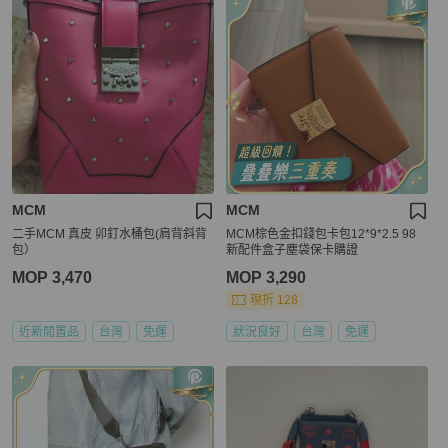
MCM
MCM
二手MCM 真皮 卯釘水桶包(肩背斜背
MCM棕色金扣錢包卡包12*9*2.5 98
包）
新配件盒子塵袋保卡購證
MOP 3,470
MOP 3,290
現折 128
近新閒置品
台灣
免運
狀況良好
台灣
免運