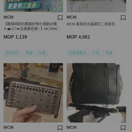
MCM
MCM
【職場萌新的寶藏好物😚通勤必備
MCM 美美的水晶鉚釘二用美包
👩‍💼🏃🏻‍♀️‍➡️全網最低價✨】MCMMCM
米色滿LOGO鉚釘雙肩包
MOP 1,139
MOP 4,061
狀況良好
香港
免運
近新閒置品
台灣
免運
MCM
MCM