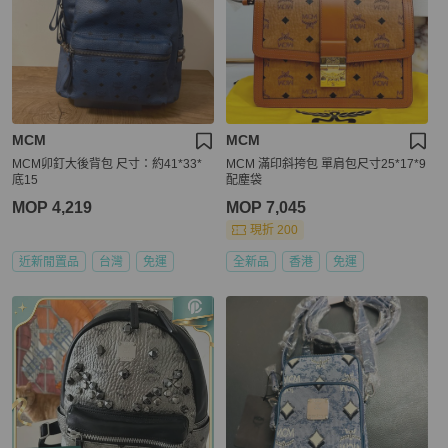
MCM
MCM
MCM卯釘大後背包 尺寸：約41*33*
MCM 滿印斜挎包 單肩包尺寸25*17*9
底15
配塵袋
MOP 4,219
MOP 7,045
現折 200
近新閒置品
台灣
免運
全新品
香港
免運