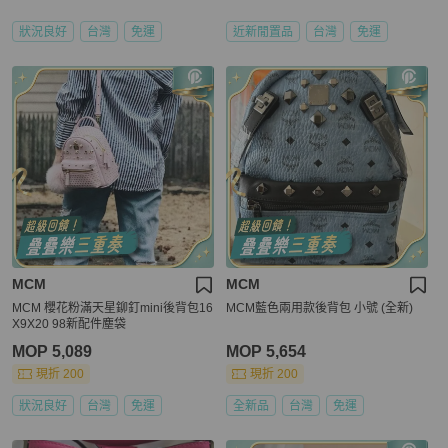
狀況良好
台灣
免運
近新閒置品
台灣
免運
MCM
MCM
MCM 櫻花粉滿天星鉚釘mini後背包16
MCM藍色兩用款後背包 小號 (全新)
X9X20 98新配件塵袋
MOP 5,089
MOP 5,654
現折 200
現折 200
狀況良好
台灣
免運
全新品
台灣
免運