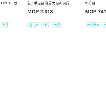
COYOTE 限量
包、手提包 容量大 全新現貨
斜挎包
郊狼色）
MOP 2,313
MOP 74
免運
全新品
台灣
免運
狀況尚可