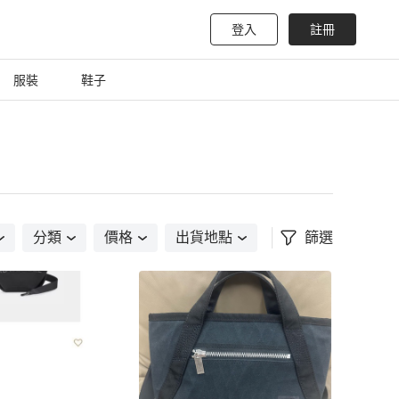
登入
註冊
服裝
鞋子
分類
價格
出貨地點
篩選