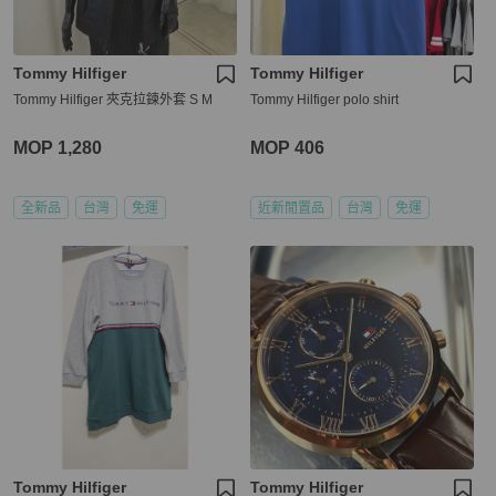
Tommy Hilfiger
Tommy Hilfiger
Tommy Hilfiger 夾克拉鍊外套 S M
Tommy Hilfiger polo shirt
MOP 1,280
MOP 406
全新品
台灣
免運
近新閒置品
台灣
免運
Tommy Hilfiger
Tommy Hilfiger