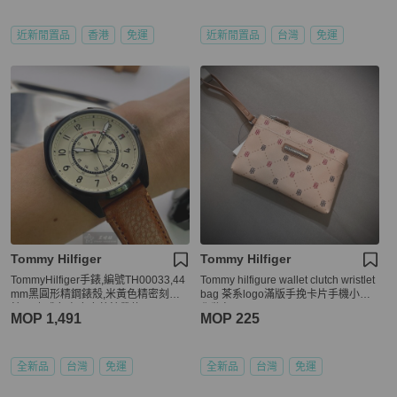
近新閒置品
香港
免運
近新閒置品
台灣
免運
Tommy Hilfiger
Tommy Hilfiger
TommyHilfiger手錶,編號TH00033,44
Tommy hilfigure wallet clutch wristlet
mm黑圓形精鋼錶殼,米黃色精密刻度
bag 茶系logo滿版手挽卡片手機小包
錶面,咖啡色真皮皮革錶帶款
化妝包
MOP 1,491
MOP 225
全新品
台灣
免運
全新品
台灣
免運