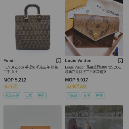
Fendi
Louis Vuitton
FENDI Zucca 手提包 帆布皮革 棕色
Louis Vuitton 路易威登M80725 ZOE
二手 女士
經典花紋拼接三折零錢短夾
MOP 5,212
MOP 5,017
9 折
現折 200
狀況良好
日本
免運
全新品
台灣
免運