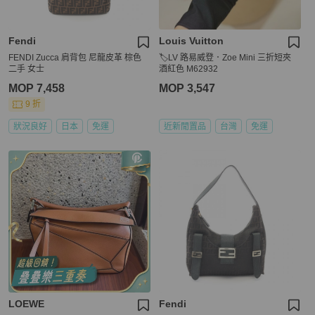
Fendi
Louis Vuitton
FENDI Zucca 肩背包 尼龍皮革 棕色
🏷LV 路易威登．Zoe Mini 三折短夾
二手 女士
酒紅色 M62932
MOP 7,458
MOP 3,547
9 折
狀況良好
日本
免運
近新閒置品
台灣
免運
LOEWE
Fendi