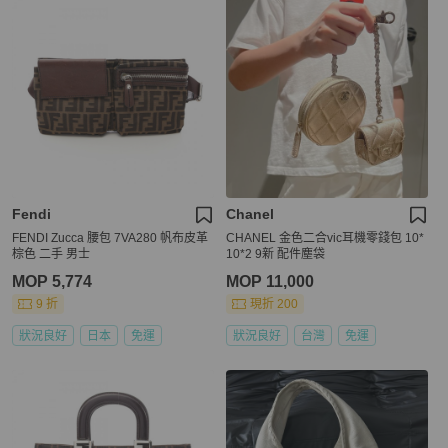
Fendi
Chanel
FENDI Zucca 腰包 7VA280 帆布皮革
CHANEL 金色二合vic耳機零錢包 10*
棕色 二手 男士
10*2 9新 配件塵袋
MOP 5,774
MOP 11,000
9 折
現折 200
狀況良好
日本
免運
狀況良好
台灣
免運