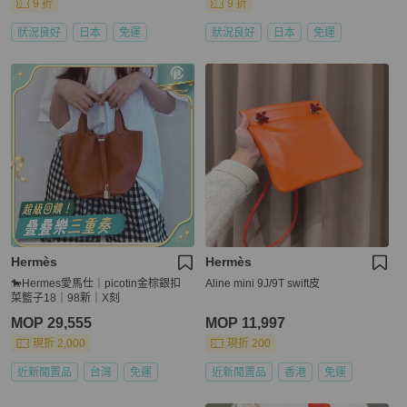
9 折
9 折
狀況良好
日本
免運
狀況良好
日本
免運
Hermès
Hermès
🐎Hermes愛馬仕｜picotin金棕銀扣
Aline mini 9J/9T swift皮
菜籃子18｜98新｜X刻
MOP 29,555
MOP 11,997
現折 2,000
現折 200
近新閒置品
台灣
免運
近新閒置品
香港
免運