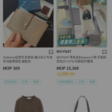
MOYNAT
Zodence佐登司 奶茶色 義大利小牛皮
MOYNAT 黑色金扣rejane小號 手提斜
多功能零錢包 鑰匙包
背包20*14*8 99新配件塵袋
MOP 309
MOP 15,369
現折 200
狀況良好
台灣
免運
近新閒置品
台灣
免運