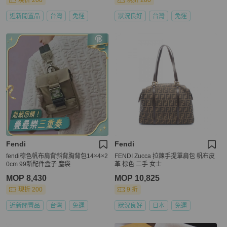
現折 200
現折 200
近新閒置品
台灣
免運
狀況良好
台灣
免運
Fendi
Fendi
fendi棕色帆布肩背斜背胸背包14×4×2
FENDI Zucca 拉鍊手提單肩包 帆布皮
0cm 99新配件盒子 塵袋
革 棕色 二手 女士
MOP 8,430
MOP 10,825
現折 200
9 折
近新閒置品
台灣
免運
狀況良好
日本
免運