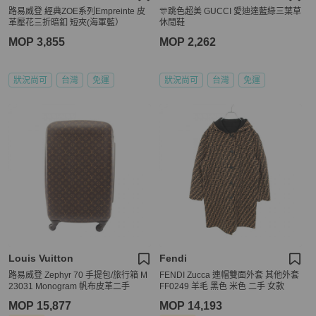
路易威登 經典ZOE系列Empreinte 皮
🎊跳色超美 GUCCI 愛迪達藍綠三葉草
革壓花三折暗釦 短夾(海軍藍）
休閒鞋
MOP 3,855
MOP 2,262
狀況尚可
台灣
免運
狀況尚可
台灣
免運
Louis Vuitton
Fendi
路易威登 Zephyr 70 手提包/旅行箱 M
FENDI Zucca 連帽雙面外套 其他外套
23031 Monogram 帆布皮革二手
FF0249 羊毛 黑色 米色 二手 女款
MOP 15,877
MOP 14,193