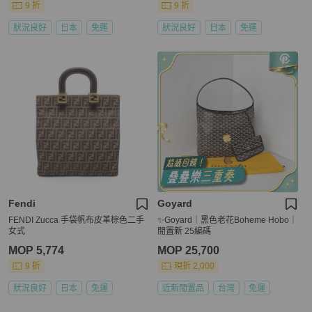
9 折
9 折
狀況良好
日本
免運
狀況良好
日本
免運
Fendi
Goyard
FENDI Zucca 手袋帆布皮革棕色二手
✨Goyard｜黑色老花Boheme Hobo｜
女式
閒置新 25編碼
MOP 5,774
MOP 25,700
9 折
現折 2,000
狀況良好
日本
免運
近新閒置品
台灣
免運