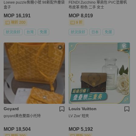
Loewe puzzle焦糖小號 98新配件塵袋
FENDI Zucchino 單肩包 PVC塗層帆
盒子
布皮革 棕色 二手 女士
MOP 16,191
MOP 8,019
現折 200
9 折
狀況良好
台灣
免運
狀況良好
日本
免運
Goyard
Louis Vuitton
goyard黃色雙面小托特
LV Zoe' 短夾
MOP 18,504
MOP 5,192