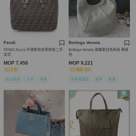
Fendi
Bottega Veneta
FENDI Zucca 手袋帆布皮革棕色二手
Bottega Veneta 葆蝶家白色和尚 單肩
女式
包
MOP 7,458
MOP 9,221
9 折
現折 200
狀況良好
日本
免運
近新閒置品
香港
免運