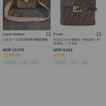
Louis Vuitton
Fendi
Lv五合一 芯片款 粉肩帶 專櫃近🔟萬
FENDI Zucca 單肩包，帆布皮革，棕
色/黑色，二手女款
MOP 13,570
MOP 8,019
現折 200
9 折
狀況良好
台灣
免運
狀況良好
日本
免運