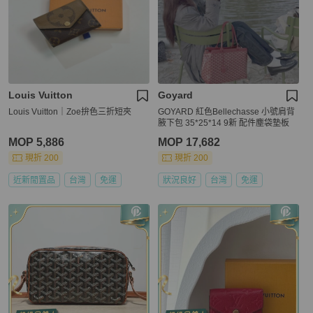
Louis Vuitton
Goyard
Louis Vuitton｜Zoe拚色三折短夾
GOYARD 紅色Bellechasse 小號肩背
腋下包 35*25*14 9新 配件塵袋墊板
MOP 5,886
MOP 17,682
現折 200
現折 200
近新閒置品
台灣
免運
狀況良好
台灣
免運