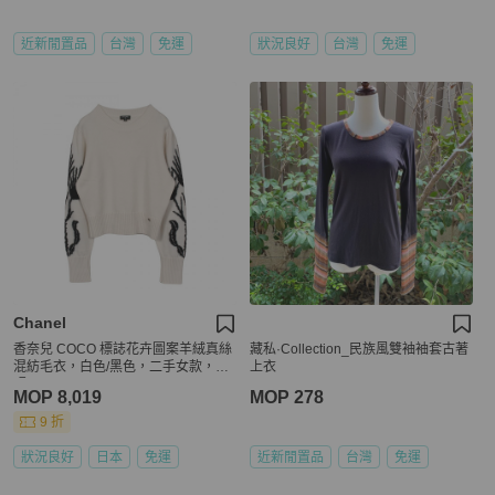
近新閒置品
台灣
免運
狀況良好
台灣
免運
Chanel
香奈兒 COCO 標誌花卉圖案羊絨真絲
藏私·Collection_民族風雙袖袖套古著
混紡毛衣，白色/黑色，二手女款，38
上衣
碼
MOP 8,019
MOP 278
9 折
狀況良好
日本
免運
近新閒置品
台灣
免運