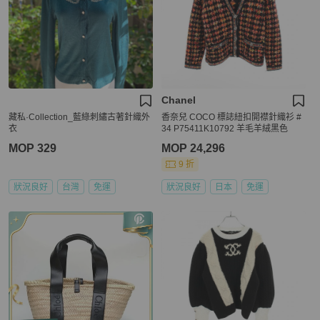
Chanel
藏私·Collection_藍綠刺繡古著針織外
香奈兒 COCO 標誌紐扣開襟針織衫 #
衣
34 P75411K10792 羊毛羊絨黑色
MOP 329
MOP 24,296
9 折
狀況良好
台灣
免運
狀況良好
日本
免運