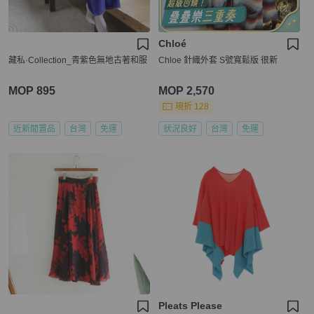
Chloé
藏私·Collection_青紫色無地古著和服
Chloe 針織外套 S號寬鬆版 很新
MOP 895
MOP 2,570
現折 128
近新閒置品
台灣
免運
狀況良好
台灣
免運
Pleats Please