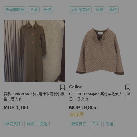
近新閒置品
台灣
免運
近新閒置品
台灣
免運
Celine
藏私·Collection_棕灰喀什米爾混小版
CELINE Triomphe 其他羊毛大衣 米棕
型古著大衣
色 二手女裝
MOP 1,100
MOP 19,806
9 折
狀況良好
台灣
免運
狀況良好
日本
免運