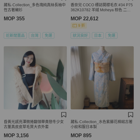
藏私·Collection_多色塊純真絲長袖中
香奈兒 COCO 標誌開襟毛衣 #34 P75
性古著襯衫
362K10782 羊絨 Moheya 棕色 二手
CC
MOP 355
MOP 22,612
9 折
近新閒置品
台灣
免運
狀況良好
日本
免運
昏黃光感亮澤微捲翻領華貴戀冬少女
藏私·Collection_水色紫藤花棉絽古著
古董真皮皮草毛質大衣外套
小紋和服日本製
MOP 3,156
MOP 895