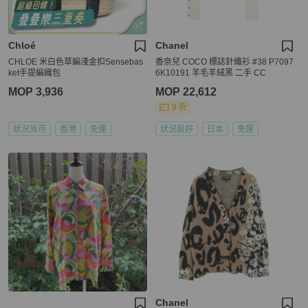
Chloé
Chanel
CHLOE 米白色草編淺金扣Sensebas
香奈兒 COCO 標誌針織衫 #38 P7097
ket手提編織包
6K10191 羊毛羊絨黑 二手 CC
MOP 3,936
MOP 22,612
9 折
狀況尚可
香港
免運
狀況良好
日本
免運
Chanel