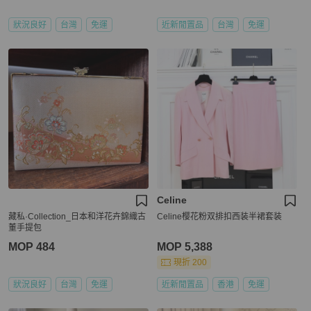
狀況良好
台灣
免運
近新閒置品
台灣
免運
Celine
藏私·Collection_日本和洋花卉錦織古
Celine樱花粉双排扣西装半裙套装
董手提包
MOP 484
MOP 5,388
現折 200
狀況良好
台灣
免運
近新閒置品
香港
免運