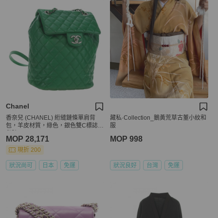
Chanel
香奈兒 (CHANEL) 絎縫鏈條單肩背
藏私·Collection_鵝黃荒草古董小紋和
包，羊皮材質，綠色，銀色雙C標誌，
服
貨號 195024M
MOP 28,171
MOP 998
現折 200
狀況尚可
日本
免運
狀況良好
台灣
免運