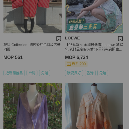
LOEWE
藏私·Collection_總絞染紅色斜紋古著
【96%新 ✨ 全網最低價】Loewe 草編
羽織
包 老錢風度假必備(下單前先詢問庫存
❗️）
MOP 561
MOP 6,734
現折 200
近新閒置品
台灣
免運
狀況良好
香港
免運