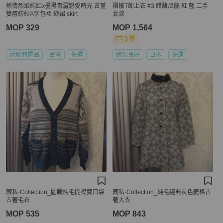
熱情烈焰純紅x墨黑青澀戀愛時光 古董
褶皺T卹上衣 #3 醋酸尼龍 紅 藍 二手
雙層紡紗A字包裙 紗裙 skirt
女款
MOP 329
MOP 1,564
9 折
近新閒置品
台灣
免運
狀況良好
日本
免運
藏私·Collection_圖騰純毛開襟雙口袋
藏私·Collection_純毛經典灰色菱格古
古著毛衣
著大衣
MOP 535
MOP 843