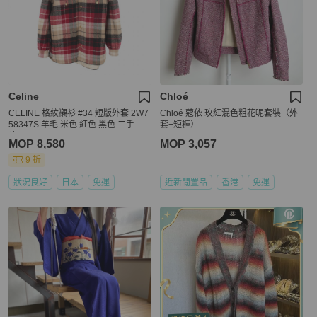
Celine
Chloé
CELINE 格紋襯衫 #34 短版外套 2W7
Chloé 蔻依 玫紅混色粗花呢套裝（外
58347S 羊毛 米色 紅色 黑色 二手 女
套+短褲）
款
MOP 8,580
MOP 3,057
9 折
狀況良好
日本
免運
近新閒置品
香港
免運