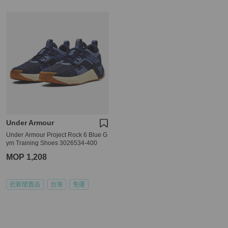
Under Armour
Under Armour Project Rock 6 Blue G
ym Training Shoes 3026534-400
MOP 1,208
近新閒置品
台灣
免運