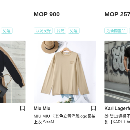
MOP 900
MOP 25
免運
狀況良好
台灣
免運
近新閒置品
Miu Miu
Karl Lagerf
MIU MIU 卡其色立體浮雕logo長袖
🎁 雙11選
上衣 SizeM
到【KARL L
爺】彩色果凍立