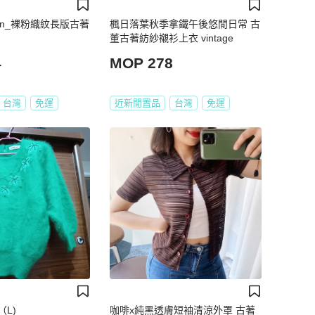
tion_裸粉織紋長版古著
楓日落葉秋季拿鐵午後悠閒日常 古
董古著紡紗襯衫上衣 vintage
4
MOP 278
台灣
免運
近新閒置品
台灣
免運
L)
咖啡x純黑透膚短袖清涼外罩 古著