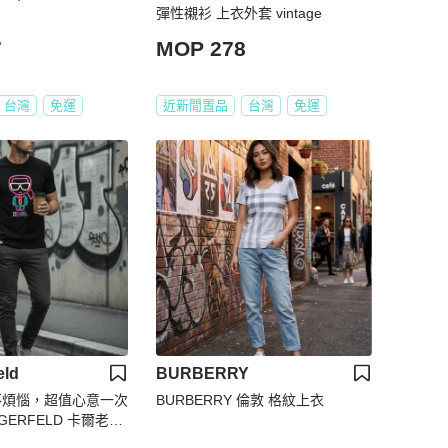
彈性襯衫 上衣外套 vintage
7
MOP 278
台灣
免運
近新閒置品
台灣
免運
eld
BURBERRY
禮不煩惱，超值心意一次
BURBERRY 倫敦 格紋上衣
AGERFELD 卡爾老佛
體LOGO 黑色T恤