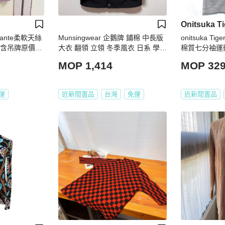
Onitsuka Ti
ante柔軟天絲
Munsingwear 企鵝牌 鋪棉 中長版
onitsuka Ti
新含吊牌原價78
大衣 翻領 立領 冬季風衣 日系 學院
棉質七分袖運
風 夾克 外套 保暖 復古 vintage 古
版大學T 女L
MOP 1,414
MOP 32
著
運
近新閒置品
台灣
免運
近新閒置品