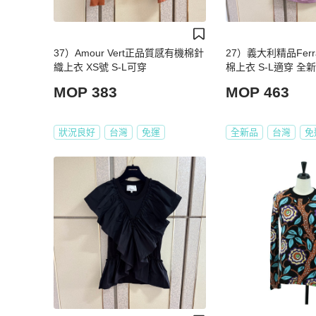
37）Amour Vert正品質感有機棉針
27）義大利精品Ferr
織上衣 XS號 S-L可穿
棉上衣 S-L適穿 全
00
MOP 383
MOP 463
狀況良好
台灣
免運
全新品
台灣
免