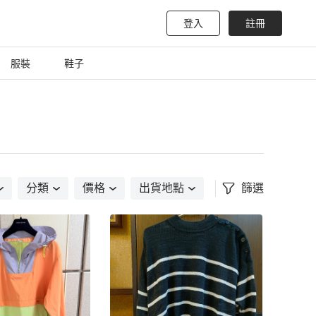
登入
註冊
服裝
鞋子
分類
價格
出貨地點
篩選