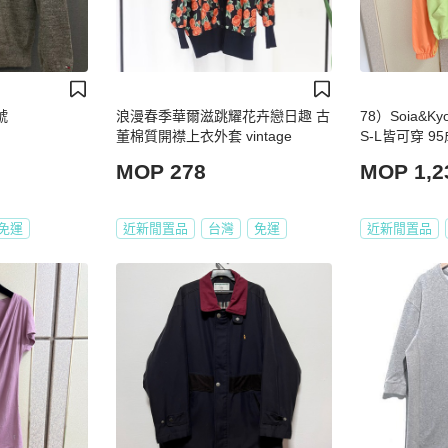
號
浪漫春季華爾滋跳耀花卉戀日趣 古
78）Soia&
董棉質開襟上衣外套 vintage
S-L皆可穿 9
MOP 278
MOP 1,2
免運
近新閒置品
台灣
免運
近新閒置品