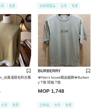
台灣
免運
近新閒置品
台灣
免運
BURBERRY
tion_淡黃淺綠毛料古著
💎Han's house精品服飾💎Burberr
y T恤 短袖 T恤
4
MOP 1,748
台灣
免運
全新品
台灣
免運