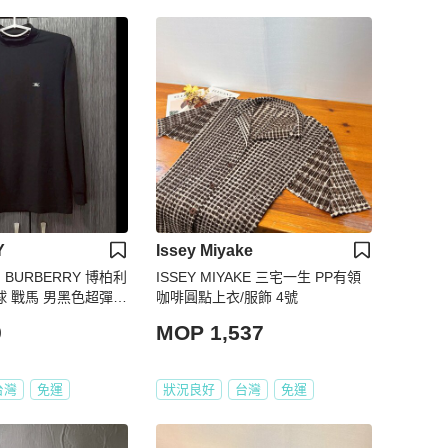
Y
Issey Miyake
BURBERRY 博柏利
ISSEY MIYAKE 三宅一生 PP有領
球 戰馬 男黑色超彈性
咖啡圓點上衣/服飾 4號
袖上衣L
9
MOP 1,537
台灣
免運
狀況良好
台灣
免運