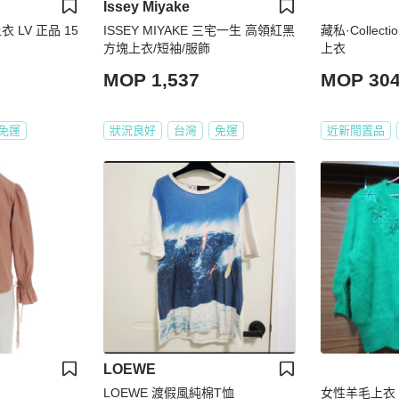
Issey Miyake
 LV 正品 15
ISSEY MIYAKE 三宅一生 高領紅黑
藏私·Collec
方塊上衣/短袖/服飾
上衣
MOP 1,537
MOP 30
免運
狀況良好
台灣
免運
近新閒置品
LOEWE
LOEWE 渡假風純棉T恤
女性羊毛上衣（