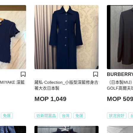
BURBERR
 MIYAKE 深藍
藏私·Collection_小版型深藍修身古
（日本製MIJ）
著大衣日本製
GOLF高爾夫
柔軟小立領長
MOP 1,049
MOP 50
免運
近新閒置品
台灣
免運
狀況良好