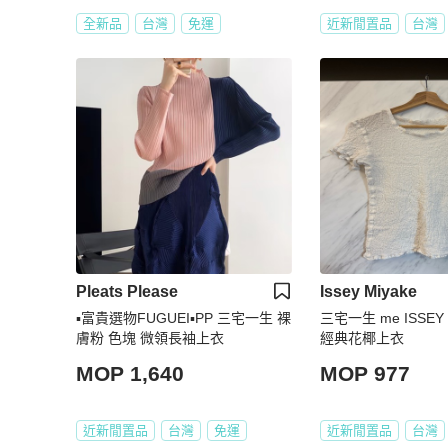
全新品
台灣
免運
近新閒置品
台灣
Pleats Please
Issey Miyake
▪️富貴選物FUGUEI▪️PP 三宅一生 裸
三宅一生 me ISSEY
膚粉 色塊 微領長袖上衣
經典花椰上衣
MOP 1,640
MOP 977
近新閒置品
台灣
免運
近新閒置品
台灣