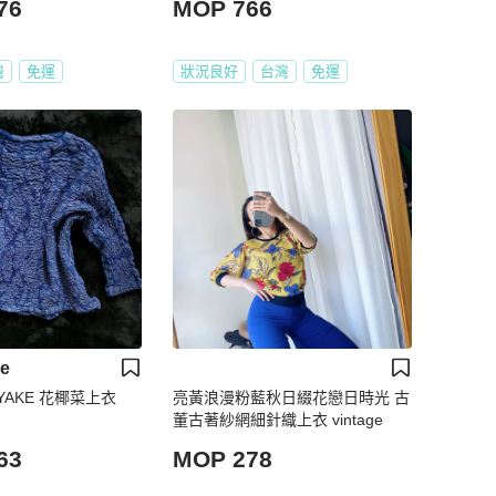
76
MOP 766
灣
免運
狀況良好
台灣
免運
ke
MIYAKE 花椰菜上衣
亮黃浪漫粉藍秋日綴花戀日時光 古
董古著紗網細針織上衣 vintage
63
MOP 278