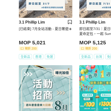
3.1 Phillip Lim
3.1 Phillip Lim
[已結束] 7月全站活動 - 夏日奢遊☀️
即日起至7/31｜夏日
夏命定包，一起 Summ
y!
MOP 5,021
MOP 5,125
現折 200
現折 200
全新品
香港
免運
全新品
台灣
免