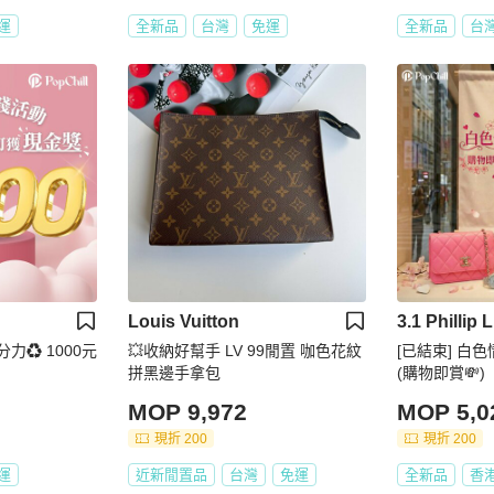
運
全新品
台灣
免運
全新品
台
Louis Vuitton
3.1 Phillip 
力♻️ 1000元
💥收納好幫手 LV 99閒置 咖色花紋
[已結束] 白
拼黑邊手拿包
(購物即賞💸)
MOP 9,972
MOP 5,0
現折 200
現折 200
運
近新閒置品
台灣
免運
全新品
香