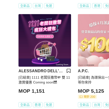
全新品
台灣
免運
全新品
香港
免
ALESSANDRO DELL'ACQUA
A.P.C.
[已結束] 1111 老闆狂撒幣💸 雙 11
[已結束] 為環保出一分
激賞優惠 Coming soon🔜
等你來拎
MOP 1,151
MOP 5,125
現折 200
全新品
香港
免運
全新品
台灣
免