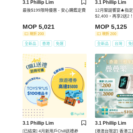
3.1 Phillip Lim
3.1 Phillip Lim
最後$199限時優惠 - 安心購鑑定費
12月聖誕饗宴🎄指
$2,400，再享2送2
MOP 5,021
MOP 5,125
現折 200
現折 200
全新品
香港
免運
全新品
台灣
免
3.1 Phillip Lim
3.1 Phillip Lim
[已結束] 4月新用戶Chill送禮🎁
[港澳台限定] 香港三