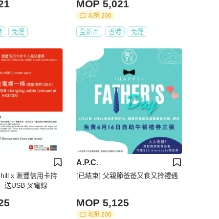
21
MOP 5,021
現折 200
港
免運
全新品
香港
免運
A.P.C.
Chill x 滙豐信用卡持
[已結束] 父親節爸爸又食又拎禮遇
 送USB 叉電線
25
MOP 5,125
現折 200