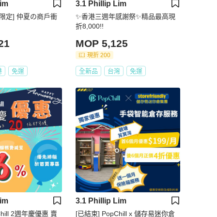
Lim
3.1 Phillip Lim
港限定] 仲夏の商戶衝
✨香港三週年感謝祭✨精品最高現
折8,000!!
21
MOP 5,125
現折 200
港
免運
全新品
台灣
免運
Lim
3.1 Phillip Lim
Chill 2週年慶優惠 賣
[已結束] PopChill x 儲存易迷你倉