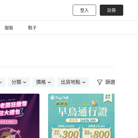
登入
註冊
服裝
鞋子
分類
價格
出貨地點
篩選