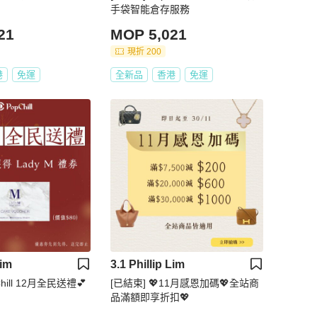
手袋智能倉存服務
21
MOP 5,021
現折 200
港
免運
全新品
香港
免運
Lim
3.1 Phillip Lim
hill 12月全民送禮💕
[已結束] 💖11月感恩加碼💖全站商
品滿額即享折扣💖