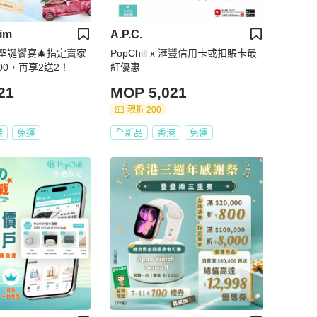
Lim
A.P.C.
2月聖誕饗宴🎄指定賣家
PopChill x 滙豐信用卡或扣賬卡最
00，再享2送2！
紅優惠
21
MOP 5,021
現折 200
港
免運
全新品
香港
免運