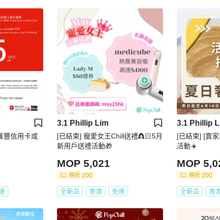
3.1 Phillip Lim
3.1 Phillip 
 x 滙豐信用卡或
[已結束] 寵愛女王Chill送禮👸🏻5月
[已結束] [賣
新用戶送禮活動🎁
活動☀️
MOP 5,021
MOP 5,0
現折 200
現折 200
運
全新品
香港
免運
全新品
香