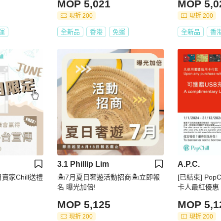
MOP 5,021
MOP 5,0
現折 200
現折 200
運
全新品
香港
免運
全新品
香
3.1 Phillip Lim
A.P.C.
6月賣家Chill送禮
🏝️7月夏日奢遊活動招商🏝️立即報
[已結束] Pop
名 曝光加倍!
卡人最紅優惠 -
MOP 5,125
MOP 5,1
現折 200
現折 200