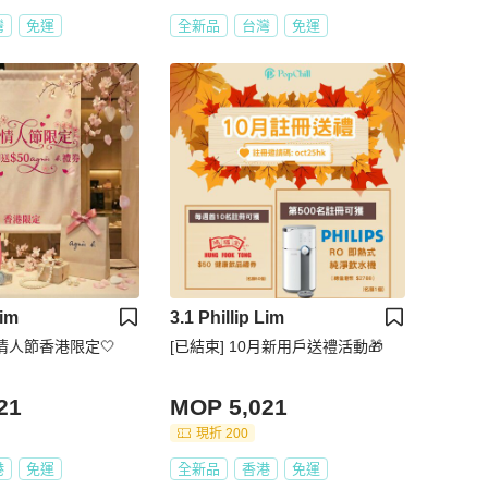
灣
免運
全新品
台灣
免運
Lim
3.1 Phillip Lim
色情人節香港限定🤍
[已結束] 10月新用戶送禮活動🎁
21
MOP 5,021
現折 200
港
免運
全新品
香港
免運