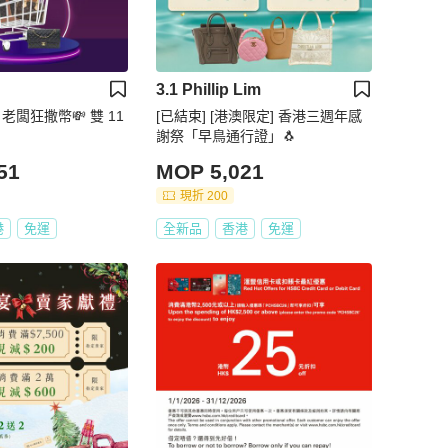
3.1 Phillip Lim
1 老闆狂撒幣💸 雙 11
[已結束] [港澳限定] 香港三週年感
謝祭「早鳥通行證」🐧
51
MOP 5,021
現折 200
港
免運
全新品
香港
免運