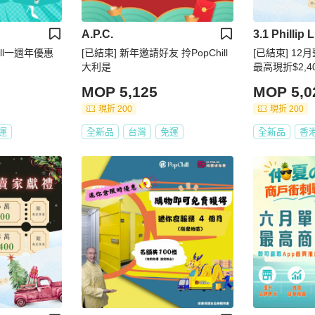
A.P.C.
3.1 Phillip 
ill一週年優惠
[已結束] 新年邀請好友 拎PopChill
[已結束] 1
大利是
最高現折$2,4
MOP 5,125
MOP 5,0
現折 200
現折 200
運
全新品
台灣
免運
全新品
香