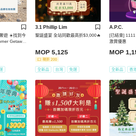
3.1 Phillip Lim
A.P.C.
奢遊 ☀️找到今
聖誕盛宴 全站同歡最高折$3,000🔥
[已結束] 111
er Getawa
激賞優惠
MOP 5,125
MOP 1,1
現折 200
運
全新品
台灣
免運
全新品
香