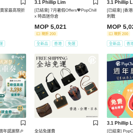
3.1 Phillip Lim
3.1 Phillip 
定賣家最高現折
[已結束] 7月暑假Offers💖PopChill
[已結束] [香
！
x 時昌迷你倉
刺戰
MOP 5,021
MOP 5,0
現折 200
現折 200
運
全新品
香港
免運
全新品
香
3.1 Phillip 
週年感謝祭🎉
全站免運費
[已結束] Pop