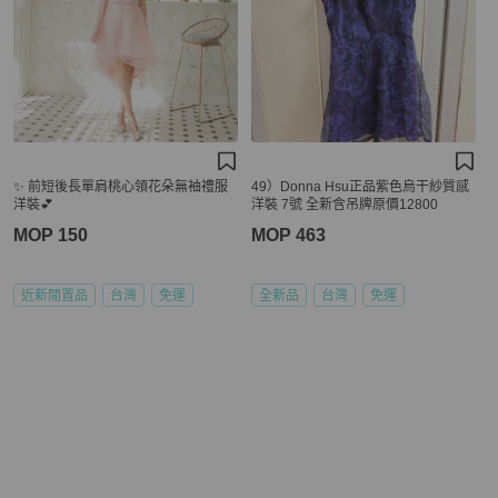
✨ 前短後長單肩桃心領花朵無袖禮服
49）Donna Hsu正品紫色烏干紗質感
洋裝💕
洋裝 7號 全新含吊牌原價12800
MOP 150
MOP 463
近新閒置品
台灣
免運
全新品
台灣
免運