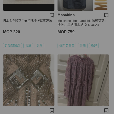
Moschino
日本金色晚宴包❤️搭配禮服超亮眼🥰
Moschino cheapandchic 流蘇荷葉小
禮服 小黑裙 背心裙 女 S USA4
MOP 320
MOP 759
近新閒置品
台灣
免運
近新閒置品
台灣
免運