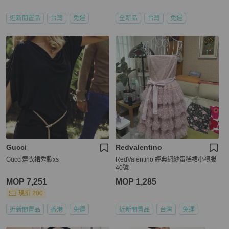
近新閒置品
台灣
免運
全新品
台灣
免運
Gucci
Redvalentino
Gucci連衣裙秀款xs
RedValentino 經典網紗蛋糕裙小禮服
40號
MOP 7,251
MOP 1,285
現折 200
近新閒置品
香港
免運
近新閒置品
台灣
免運