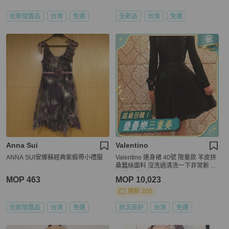
近新閒置品
台灣
免運
全新品
台灣
免運
Anna Sui
Valentino
ANNA SUI安娜蘇經典紫緞帶小禮服
Valentino 連身裙 40號 限量款 羊皮拚
桑蠶絲面料 沒洗過清洗一下非常新 原
價近40萬 誠可議
MOP 463
MOP 10,023
現折 200
近新閒置品
台灣
免運
狀況良好
台灣
免運