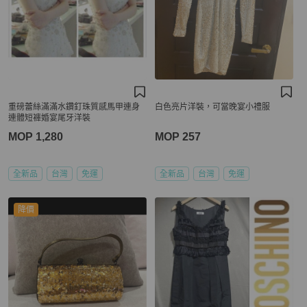
重磅蕾絲滿滿水鑽釘珠質感馬甲連身
白色亮片洋裝，可當晚宴小禮服
連體短褲婚宴尾牙洋裝
MOP 1,280
MOP 257
全新品
台灣
免運
全新品
台灣
免運
降價