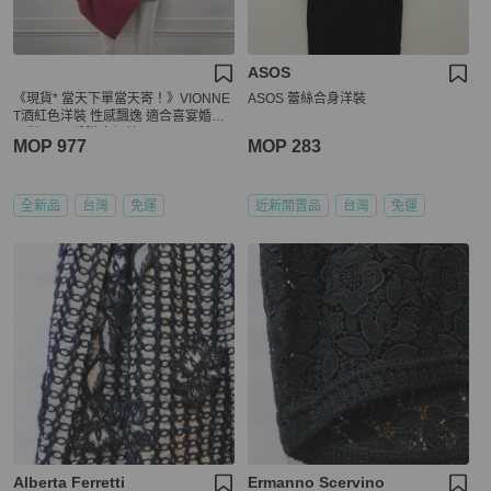
ASOS
《現貨* 當天下單當天寄！》VIONNE
ASOS 蕾絲合身洋裝
T酒紅色洋裝 性感飄逸 適合喜宴婚宴
派對party 垂墜度很美
MOP 977
MOP 283
全新品
台灣
免運
近新閒置品
台灣
免運
Alberta Ferretti
Ermanno Scervino