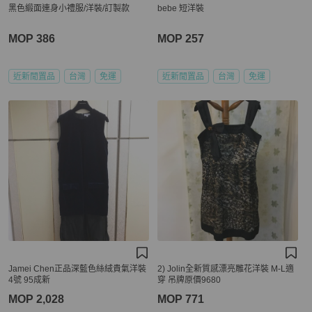
黑色緞面連身小禮服/洋裝/訂製款
bebe 短洋裝
MOP 386
MOP 257
近新閒置品
台灣
免運
近新閒置品
台灣
免運
Jamei Chen正品深藍色絲絨貴氣洋裝
2) Jolin全新質感漂亮雕花洋裝 M-L適
4號 95成新
穿 吊牌原價9680
MOP 2,028
MOP 771