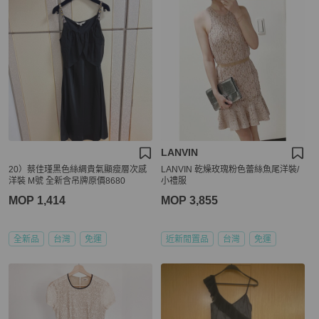
LANVIN
20）蔡佳瑾黑色絲綢貴氣顯瘦層次感
LANVIN 乾燥玫瑰粉色蕾絲魚尾洋裝/
洋裝 M號 全新含吊牌原價8680
小禮服
MOP 1,414
MOP 3,855
全新品
台灣
免運
近新閒置品
台灣
免運