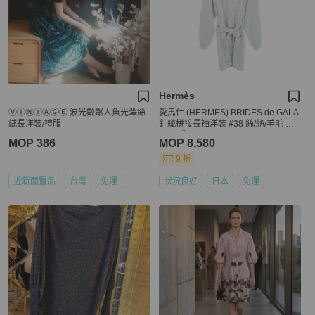
Hermès
ⓋⒾⓃⓉⒶⒼⒺ 波光粼粼人魚光澤絲
愛馬仕 (HERMES) BRIDES de GALA
絨長洋裝/禮服
針織拼接長袖洋裝 #38 絲/絲/羊毛 藍
色 二手
MOP 386
MOP 8,580
9 折
近新閒置品
台灣
免運
狀況良好
日本
免運