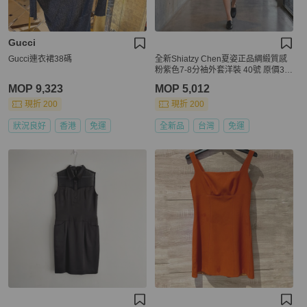
Gucci
Gucci連衣裙38碼
全新Shiatzy Chen夏姿正品綢緞質感
粉紫色7-8分袖外套洋裝 40號 原價39
800
MOP 9,323
MOP 5,012
現折 200
現折 200
狀況良好
香港
免運
全新品
台灣
免運