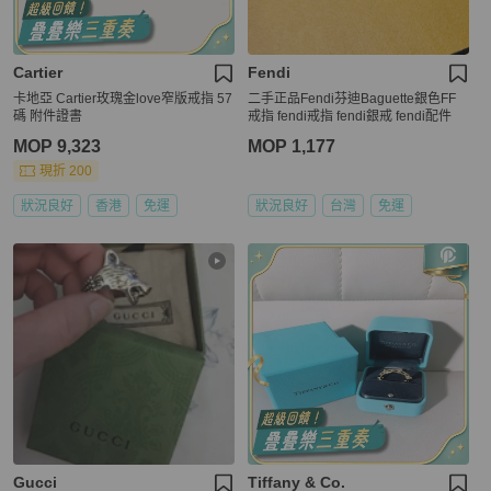
Cartier
Fendi
卡地亞 Cartier玫瑰金love窄版戒指 57
二手正品Fendi芬迪Baguette銀色FF
碼 附件證書
戒指 fendi戒指 fendi銀戒 fendi配件
MOP 9,323
MOP 1,177
現折 200
狀況良好
香港
免運
狀況良好
台灣
免運
Gucci
Tiffany & Co.