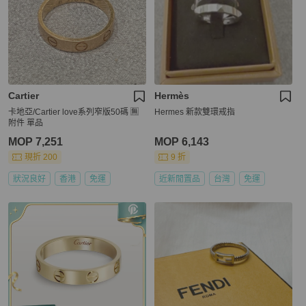
Cartier
Hermès
卡地亞/Cartier love系列窄版50碼 🈚
Hermes 新款雙環戒指
附件 單品
MOP 7,251
MOP 6,143
現折 200
9 折
狀況良好
香港
免運
近新閒置品
台灣
免運