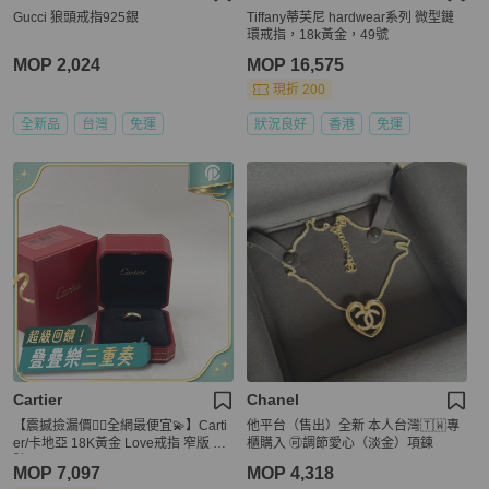
Gucci 狼頭戒指925銀
Tiffany蒂芙尼 hardwear系列 微型鏈
環戒指，18k黃金，49號
MOP 2,024
MOP 16,575
現折 200
全新品
台灣
免運
狀況良好
香港
免運
Cartier
Chanel
【震撼撿漏價👍🏻全網最便宜💫】Carti
他平台（售出）全新 本人台灣🇹🇼專
er/卡地亞 18K黃金 Love戒指 窄版 圈
櫃購入 🉑調節愛心（淡金）項鍊
號54
MOP 7,097
MOP 4,318