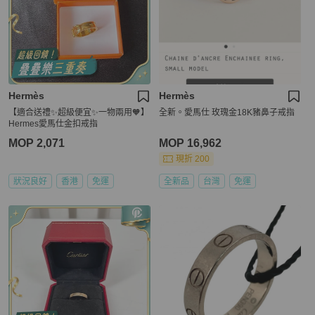
Hermès
Hermès
【適合送禮✨超級便宜✨一物兩用🧡】
全新。愛馬仕 玫瑰金18K豬鼻子戒指
Hermes愛馬仕金扣戒指
MOP 2,071
MOP 16,962
現折 200
狀況良好
香港
免運
全新品
台灣
免運