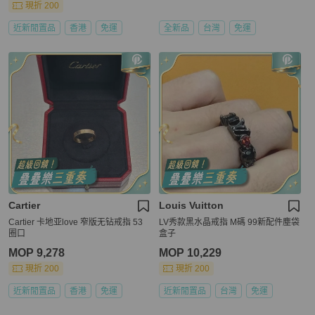
現折 200
近新閒置品
香港
免運
全新品
台灣
免運
Cartier
Louis Vuitton
Cartier 卡地亚love 窄版无钻戒指 53
LV秀款黑水晶戒指 M碼 99新配件塵袋
圈口
盒子
MOP 9,278
MOP 10,229
現折 200
現折 200
近新閒置品
香港
免運
近新閒置品
台灣
免運