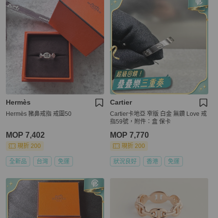
Hermès
Cartier
Hermès 豬鼻戒指 戒圍50
Cartier卡地亞 窄版 白金 無鑽 Love 戒
指59號，附件：盒 保卡
MOP 7,402
MOP 7,770
現折 200
現折 200
全新品
台灣
免運
狀況良好
香港
免運