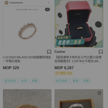
Cartier
LUCIANO MILANO 925純銀鍍玫瑰金
【超低價用卡地亞😍入門之選👍🏻送禮
一字鋯石戒指
自用都適合】CARTIER卡地亞18K玫
瑰金窄版love戒指 57碼
MOP 329
MOP 8,287
現折 200
狀況良好
台灣
免運
狀況良好
香港
免運