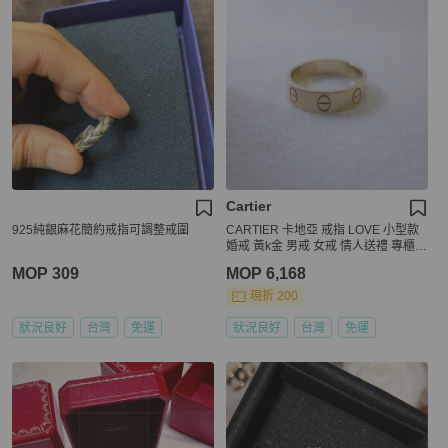
Cartier
925純銀麻花簡約戒指可調整戒圍
CARTIER 卡地亞 戒指 LOVE 小型款
婚戒 黃k金 男戒 女戒 情人送禮 專櫃正
品
MOP 309
MOP 6,168
現折 200
狀況良好
台灣
免運
狀況良好
台灣
免運