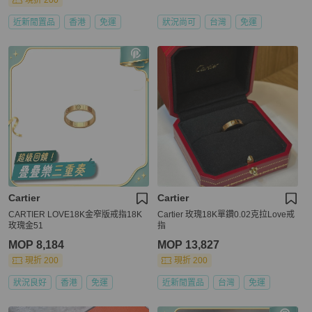
現折 200
近新閒置品
香港
免運
狀況尚可
台灣
免運
Cartier
Cartier
CARTIER LOVE18K金窄版戒指18K
Cartier 玫瑰18K單鑽0.02克拉Love戒
玫瑰金51
指
MOP 8,184
MOP 13,827
現折 200
現折 200
狀況良好
香港
免運
近新閒置品
台灣
免運