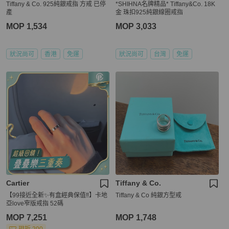
Tiffany & Co. 925純銀戒指 方戒 已停
*SHIHNA名牌精品* Tiffany&Co. 18K
產
金 珠扣925純銀線圈戒指
MOP 1,534
MOP 3,033
狀況尚可
香港
免運
狀況尚可
台灣
免運
Cartier
Tiffany & Co.
【99接近全新✨有盒經典保值‼️】卡地
Tiffany & Co 純銀方型戒
亞love窄版戒指 52碼
MOP 7,251
MOP 1,748