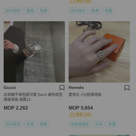
現折 200
狀況良好
香港
免運
狀況良好
香港
免運
Gucci
Hermès
😍純銀不掉色超可愛 Gucci 銀色造型
愛馬仕 小Q扭環戒指
寬版戒指 戒圍13
MOP 2,262
MOP 5,654
現折 200
狀況良好
台灣
免運
近新閒置品
台灣
免運