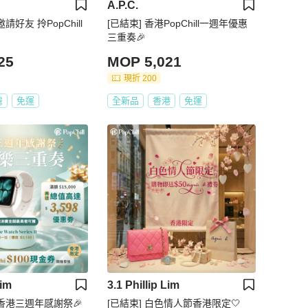
A.P.C.
請好友 拎PopChill
[已結束] 香港PopChill一週年優惠
三重奏🎉
25
MOP 5,021
現折 200
灣
免運
全新品
香港
免運
Lim
3.1 Phillip Lim
 香港三週年感謝祭🎉
[已結束] 白色情人節香港限定🤍