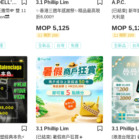
ALESSANDRO DELL'ACQUA
3.1 Phillip Lim
A.P.C.
狂撒幣💸 雙 11
✨香港三週年感謝祭✨精品最高現
[已結束] 新年邀
on🔜
折8,000!!
大利是
MOP 5,125
MOP 5,1
現折 200
現折 200
運
全新品
台灣
免運
全新品
台
3.1 Phillip Lim
3.1 Phillip 
 重塑經典本色⚡
[已結束] 暑假商戶狂賞☀️
[港澳台限定]