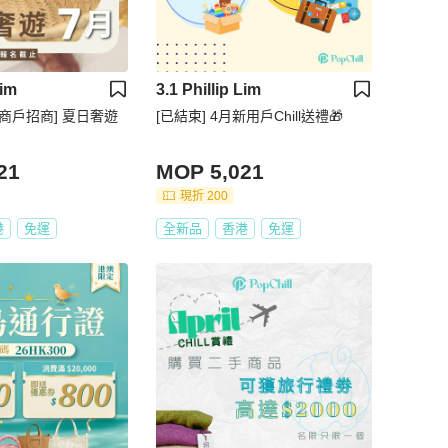
Lim
3.1 Phillip Lim
家商戶招商] 夏日奢遊
[已結束] 4月新用戶Chill送禮🎁
21
MOP 5,021
現折 200
港
免運
全新品
香港
免運