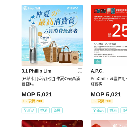
3.1 Phillip Lim
A.P.C.
[已結束] [香港限定] 仲夏の最高消
PopChill x 滙
費賞🌬️
紅優惠
MOP 5,021
MOP 5,021
現折 200
現折 200
全新品
香港
免運
全新品
香港
免