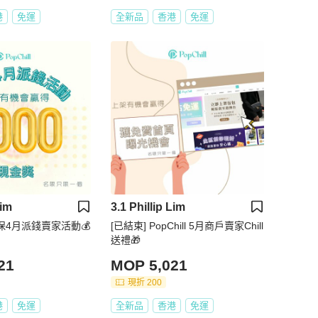
港
免運
全新品
香港
免運
Lim
3.1 Phillip Lim
環保4月派錢賣家活動💰
[已結束] PopChill 5月商戶賣家Chill
送禮🎁
21
MOP 5,021
現折 200
港
免運
全新品
香港
免運