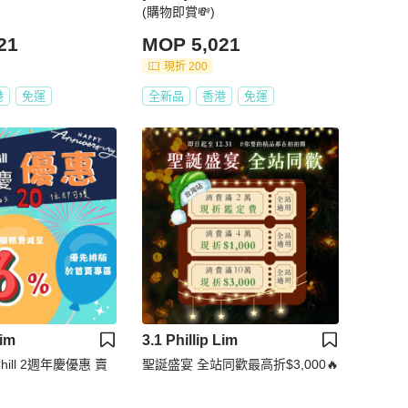
(購物即賞💸)
21
MOP 5,021
現折 200
港
免運
全新品
香港
免運
Lim
3.1 Phillip Lim
Chill 2週年慶優惠 賣
聖誕盛宴 全站同歡最高折$3,000🔥