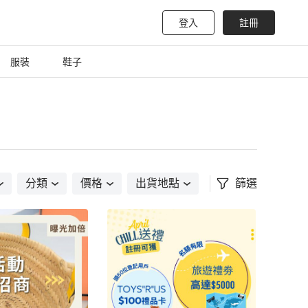
登入
註冊
服裝
鞋子
分類
價格
出貨地點
篩選