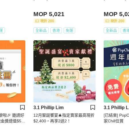
MOP 5,021
MOP 5,0
現折 200
現折 200
運
全新品
香港
免運
全新品
香
3.1 Phillip Lim
3.1 Phillip 
黎啦🎉 邀請好
12月聖誕饗宴🎄指定賣家最高現折
[已結束] Pop
金獎總值$50
$2,400，再享2送2！
家Chill住賞