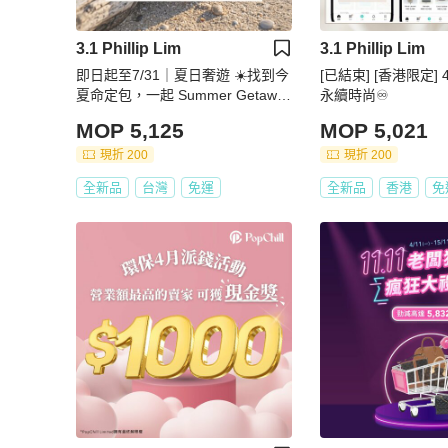
3.1 Phillip Lim
3.1 Phillip Lim
即日起至7/31｜夏日奢遊 ☀️找到今
[已結束] [香港限定]
夏命定包，一起 Summer Getawa
永續時尚♾️
y!
MOP 5,125
MOP 5,021
現折 200
現折 200
全新品
台灣
免運
全新品
香港
免