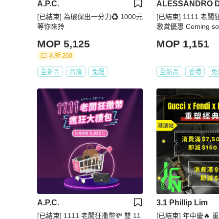
A.P.C.
[已結束] 為環保出一分力♻️ 1000元
[已結束] 1111 老闆
等你來拎
激賞優惠 Coming so
MOP 5,125
MOP 1,151
現折 200
全新品
台灣
免運
全新品
香港
免
A.P.C.
3.1 Phillip Lim
[已結束] 1111 老闆狂撒幣💸 雙 11
[已結束] 年中慶🔥