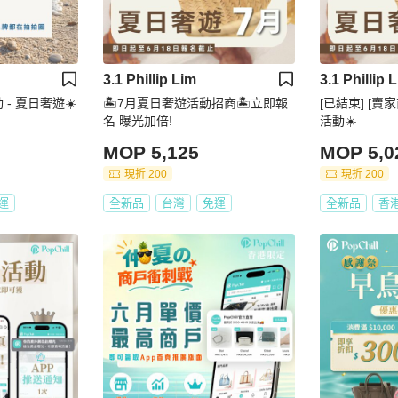
3.1 Phillip Lim
3.1 Phillip 
 - 夏日奢遊☀️
🏝️7月夏日奢遊活動招商🏝️立即報
[已結束] [賣
名 曝光加倍!
活動☀️
MOP 5,125
MOP 5,0
現折 200
現折 200
運
全新品
台灣
免運
全新品
香