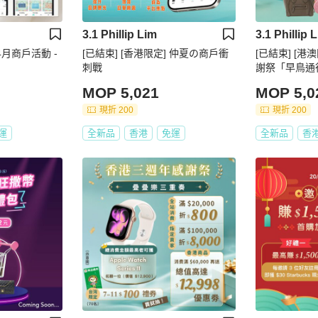
3.1 Phillip Lim
3.1 Phillip 
 4月商戶活動 -
[已結束] [香港限定] 仲夏の商戶衝
[已結束] [港
刺戰
謝祭「早鳥通
MOP 5,021
MOP 5,0
現折 200
現折 200
運
全新品
香港
免運
全新品
香