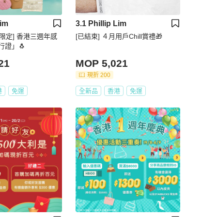
Lim
3.1 Phillip Lim
澳限定] 香港三週年感
[已結束] ４月用戶Chill賞禮🎁
行證」🐧
21
MOP 5,021
現折 200
港
免運
全新品
香港
免運