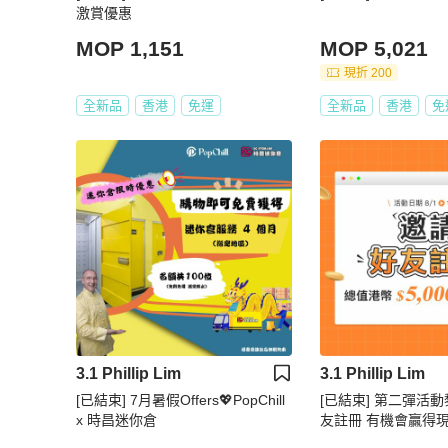
激賞優惠
MOP 1,151
MOP 5,021
現折 200
全新品
香港
免運
全新品
香港
免
3.1 Phillip Lim
3.1 Phillip Lim
[已結束] 7月暑假Offers💖PopChill
[已結束] 第二彈活動
x 時昌迷你倉
友註冊 有機會贏得現
00💰