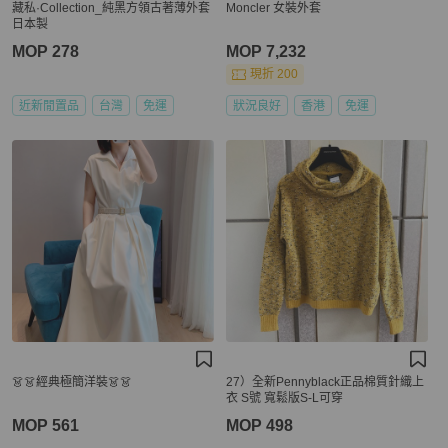
藏私·Collection_純黑方領古著薄外套
Moncler 女裝外套
日本製
MOP 278
MOP 7,232
現折 200
近新閒置品
台灣
免運
狀況良好
香港
免運
👗👗經典極簡洋裝👗👗
27）全新Pennyblack正品棉質針織上
衣 S號 寬鬆版S-L可穿
MOP 561
MOP 498