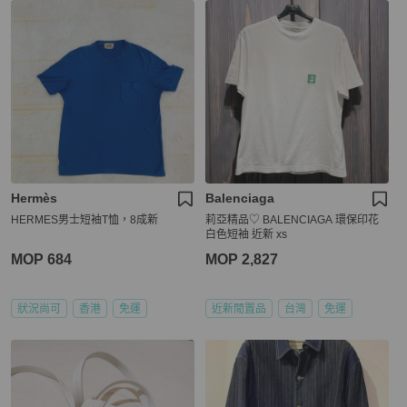
Hermès
Balenciaga
HERMES男士短袖T恤，8成新
莉亞精品♡ BALENCIAGA 環保印花
白色短袖 近新 xs
MOP 684
MOP 2,827
狀況尚可
香港
免運
近新閒置品
台灣
免運