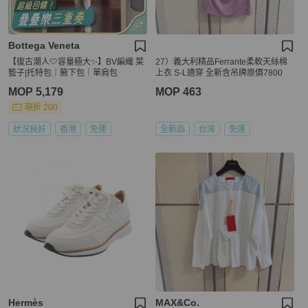
Bottega Veneta
【復古潮人🤍容量極大✨】BV編織 菜
27）義大利精品Ferrante柔軟天絲棉
籃子|托特包｜腋下包｜單肩包
上衣 S-L適穿 全新含吊牌原價7800
MOP 5,179
MOP 463
現折 200
狀況良好
香港
免運
全新品
台灣
免運
Hermès
MAX&Co.