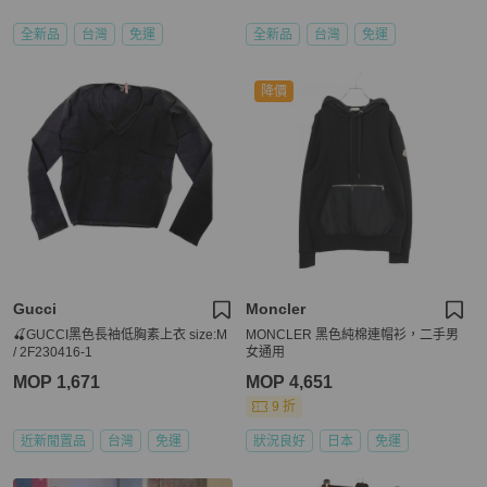
全新品
台灣
免運
全新品
台灣
免運
降價
Gucci
Moncler
🍒GUCCI黑色長袖低胸素上衣 size:M
MONCLER 黑色純棉連帽衫，二手男
/ 2F230416-1
女通用
MOP 1,671
MOP 4,651
9 折
近新閒置品
台灣
免運
狀況良好
日本
免運