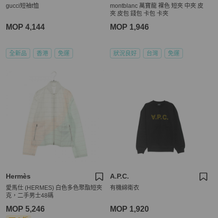
gucci短袖t恤
montblanc 萬寶龍 裸色 短夾 中夾 皮
夾 皮包 錢包 卡包 卡夾
MOP 4,144
MOP 1,946
全新品
香港
免運
狀況良好
台灣
免運
Hermès
A.P.C.
愛馬仕 (HERMES) 白色多色聚酯短夾
有機綿衛衣
克，二手男士48碼
MOP 5,246
MOP 1,920