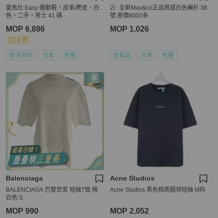
愛馬仕 Easy 運動鞋，皮革/麂皮，白
2）全新Max&co正品質感白色襯衫 38
色，二手，男士 41 碼
號 原價8000多
MOP 6,896
MOP 1,026
9 折
狀況良好
日本
免運
全新品
台灣
免運
Balenciaga
Acne Studios
BALENCIAGA 巴黎世家 短袖T恤 棉
Acne Studios 黑色棉质圆领短袖 M码
白色 S
MOP 990
MOP 2,052