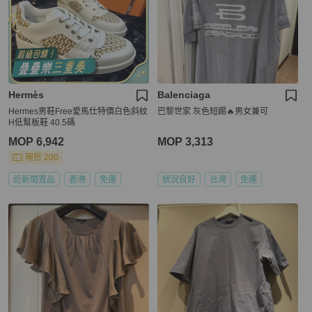
Hermès
Balenciaga
Hermes男鞋Free愛馬仕特價白色斜紋
巴黎世家 灰色短踢🔥男女兼可
H低幫板鞋 40.5碼
MOP 6,942
MOP 3,313
現折 200
近新閒置品
香港
免運
狀況良好
台灣
免運