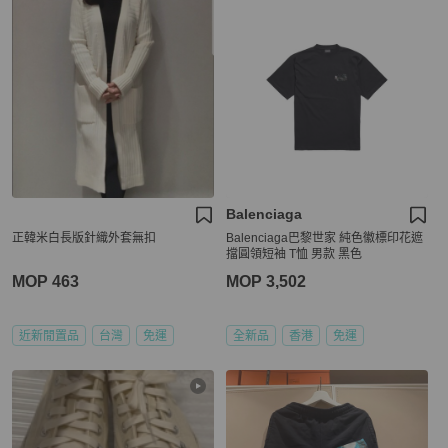
Balenciaga
正韓米白長版針織外套無扣
Balenciaga巴黎世家 純色徽標印花遮
擋圓領短袖 T恤 男款 黑色
MOP 463
MOP 3,502
近新閒置品
台灣
免運
全新品
香港
免運