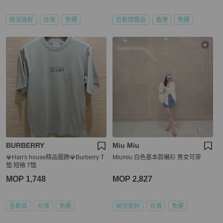
狀況良好
台灣
免運
近新閒置品
香港
免運
BURBERRY
Miu Miu
💎Han's house精品服飾💎Burberry T
Miumiu 白色基本款襯衫 男女可穿
恤 短袖 T恤
MOP 1,748
MOP 2,827
全新品
台灣
免運
狀況良好
台灣
免運