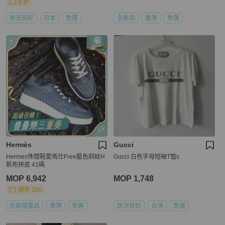
9 折
狀況良好
日本
免運
全新品
香港
免運
Hermès
Gucci
Hermes休閒鞋愛馬仕Free藍色斜紋H
Gucci 白色字母短袖T恤s
帆布拼皮 41碼
MOP 6,942
MOP 1,748
現折 200
近新閒置品
香港
免運
狀況良好
台灣
免運