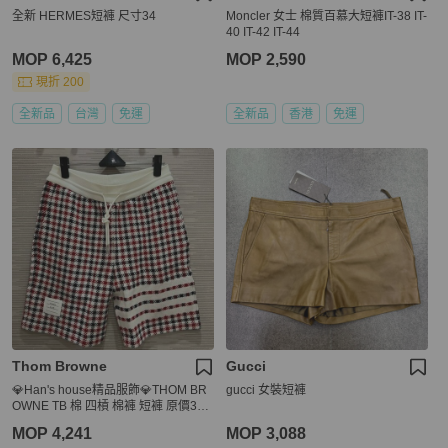
全新 HERMES短褲 尺寸34
Moncler 女士 棉質百慕大短褲IT-38 IT-
40 IT-42 IT-44
MOP 6,425
MOP 2,590
現折 200
全新品
台灣
免運
全新品
香港
免運
Thom Browne
Gucci
💎Han's house精品服飾💎THOM BR
gucci 女裝短褲
OWNE TB 棉 四槓 棉褲 短褲 原價359
00
MOP 4,241
MOP 3,088