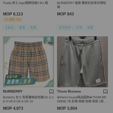
Prada 男士 logo標牌短褲S M L碼
BURBERRY 倫敦 雙排扣皮革扣環短
褲
MOP 6,113
MOP 843
現折 200
全新品
香港
免運
狀況良好
台灣
免運
BURBERRY
Thom Browne
Burberry 女士 鬆緊腰格紋短褲UK-2 U
💎Han's house精品服飾💎THOM BR
K-4 UK-6 UK-8 UK-10
OWNE TB 彩條 棉褲 短褲 現貨 2原價
20000
MOP 4,973
MOP 3,804