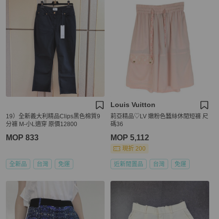
Louis Vuitton
19）全新義大利精品Clips黑色棉質9
莉亞精品♡LV 嫩粉色蠶絲休閒短褲 尺
分褲 M-小L適穿 原價12800
碼36
MOP 833
MOP 5,112
現折 200
全新品
台灣
免運
近新閒置品
台灣
免運