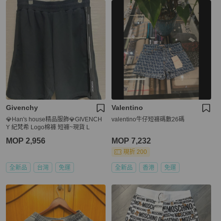
Givenchy
Valentino
💎Han's house精品服飾💎GIVENCH
valentino牛仔短褲碼數26碼
Y 紀梵希 Logo棉褲 短褲~現貨 L
MOP 2,956
MOP 7,232
現折 200
全新品
台灣
免運
全新品
香港
免運