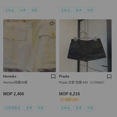
全新品
台灣
免運
全新品
香港
免運
Hermès
Prada
Hermes短褲36碼
Prada 女款 短褲 #40（170/66A）
MOP 2,466
MOP 6,216
現折 200
近新閒置品
香港
免運
全新品
香港
免運