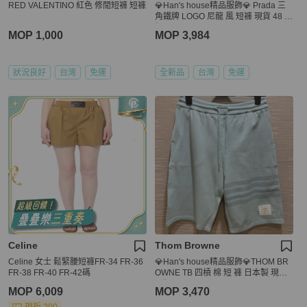
RED VALENTINO 紅色 修閒短褲 短褲
💎Han's house精品服飾💎 Prada 三
角鐵牌 LOGO 尼龍 風 短褲 現貨 48 原
價36000
MOP 1,000
MOP 3,984
狀況良好
台灣
免運
全新品
台灣
免運
Celine
Thom Browne
Celine 女士 鬆緊腰短褲FR-34 FR-36
💎Han's house精品服飾💎THOM BR
FR-38 FR-40 FR-42碼
OWNE TB 四槓 棉 短 褲 日本製 現貨2
原價23500
MOP 6,009
MOP 3,470