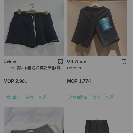
Celine
Off White
CELINE賽琳 休閒短褲 男款 黑色L碼
Off White
MOP 2,901
MOP 1,774
狀況良好
香港
免運
近新閒置品
台灣
免運