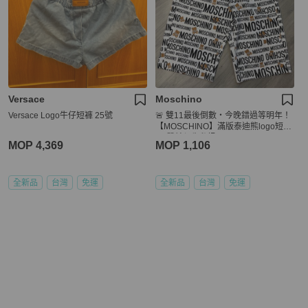
Versace
Moschino
Versace Logo牛仔短褲 25號
🚨 雙11最後倒數・今晚錯過等明年！
【MOSCHINO】滿版泰迪熊logo短褲
(下單前須先私訊)
MOP 4,369
MOP 1,106
全新品
台灣
免運
全新品
台灣
免運