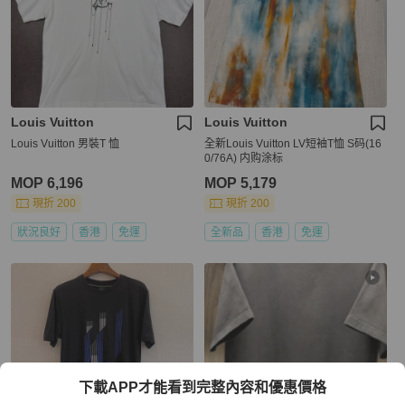
Louis Vuitton
Louis Vuitton
Louis Vuitton 男裝T 恤
全新Louis Vuitton LV短袖T恤 S码(16
0/76A) 内购涂标
MOP 6,196
MOP 5,179
現折 200
現折 200
狀況良好
香港
免運
全新品
香港
免運
下載APP才能看到完整內容和優惠價格