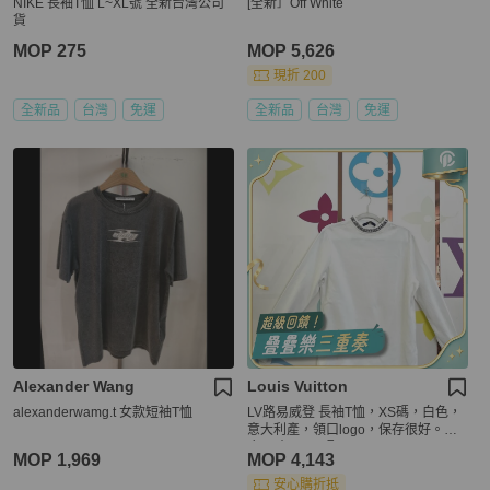
NIKE 長袖T恤 L~XL號 全新台灣公司
[全新］Off White
貨
MOP 275
MOP 5,626
現折 200
全新品
台灣
免運
全新品
台灣
免運
Alexander Wang
Louis Vuitton
alexanderwamg.t 女款短袖T恤
LV路易威登 長袖T恤，XS碼，白色，
意大利產，領口logo，保存很好。適
合平時36-38碼
MOP 1,969
MOP 4,143
安心購折抵