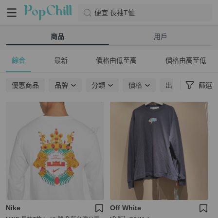
便宜 長袖T恤
商品
用戶
綜合
最新
價格由低至高
價格由高至低
優惠商品
品牌
分類
價格
出貨地點
篩選
Nike
Off White