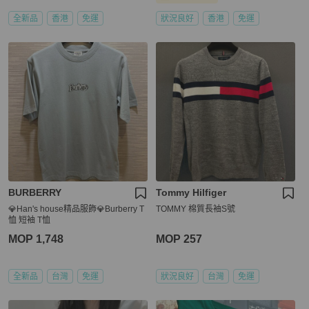
全新品
香港
免運
狀況良好
香港
免運
BURBERRY
Tommy Hilfiger
💎Han's house精品服飾💎Burberry T
TOMMY 棉質長袖S號
恤 短袖 T恤
MOP 1,748
MOP 257
全新品
台灣
免運
狀況良好
台灣
免運