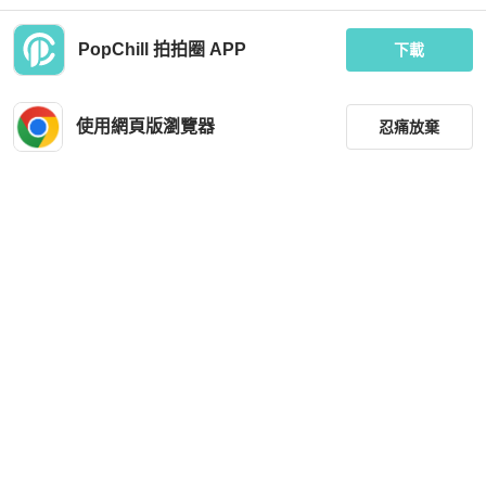
PopChill 拍拍圈 APP
下載
BOSS
Louis Vuitton
Hugo Boss 短T 出清
LV路易威登 LOUIS VUITTON 9成新
經典黑色 S短袖T恤
使用網頁版瀏覽器
忍痛放棄
MOP 592
MOP 3,598
全新品
台灣
免運
狀況良好
台灣
免運
篩選
重設
品牌
分類
尺寸
Hermès
Moschino
價格