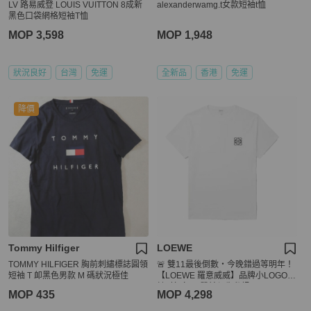
LV 路易威登 LOUIS VUITTON 8成新
alexanderwamg.t女款短袖t恤
黑色口袋網格短袖T恤
MOP 3,598
MOP 1,948
狀況良好
台灣
免運
全新品
香港
免運
降價
Tommy Hilfiger
LOEWE
TOMMY HILFIGER 胸前刺繡標誌圓領
🚨 雙11最後倒數・今晚錯過等明年！
短袖 T 卹黑色男款 M 碼狀況極佳
【LOEWE 羅意威威】品牌小LOGO設
計T恤 白(下單前須先私訊)
MOP 435
MOP 4,298