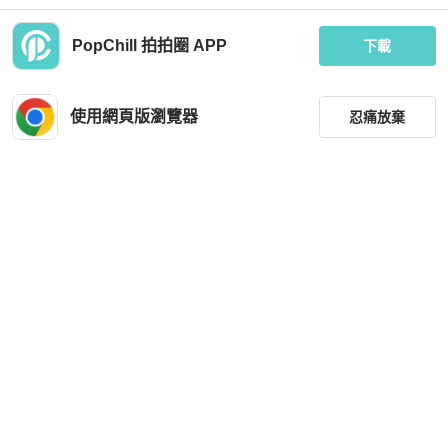
PopChill 拍拍圈 APP
下載
Salvatore Ferragamo
Salvatore Ferragamo
FERRAGAMO 紅色 肩背手拿包
Ferragamo 肩背包
使用網頁版瀏覽器
忍痛放棄
MOP 2,185
MOP 3,855
狀況良好
台灣
免運
狀況良好
台灣
免運
篩選
重設
品牌
分類
尺寸
Salvatore Ferragamo
Salvatore Ferragamo
價格