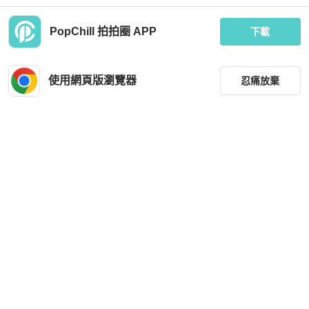
PopChill 拍拍圈 APP
下載
Jimmy Choo
Jimmy Choo
jimmy choo平底娃娃鞋
JIMMY CHOO平底鞋 尺寸36.5碼
使用網頁版瀏覽器
忍痛放棄
MOP 3,084
MOP 2,570
現折 128
近新閒置品
台灣
免運
狀況良好
台灣
免運
篩選
重設
品牌
分類
尺寸
Jimmy Choo
Jimmy Choo
價格