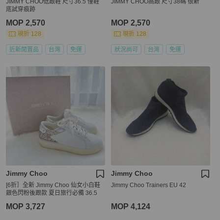
JIMMY CHOO低跟鞋 尺寸36.5 僅鞋
JIMMY CHOO高跟 尺寸38碼 很新
底試穿痕跡
MOP 2,570
MOP 2,570
現折 128
現折 128
近新閒置品
台灣
免運
狀況尚可
台灣
免運
Jimmy Choo
Jimmy Choo
[6折］全新 Jimmy Choo 仙女小白鞋
Jimmy Choo Trainers EU 42
銀色閃粉後跟款 夏日旅行必備 36.5
MOP 3,727
MOP 4,124