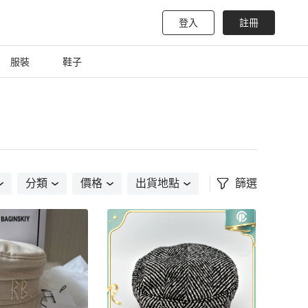
登入
註冊
服裝
鞋子
分類
價格
出貨地點
篩選