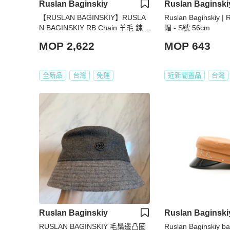
Ruslan Baginskiy
Ruslan Baginski
【RUSLAN BAGINSKIY】RUSLA
Ruslan Baginskiy
N BAGINSKIY RB Chain 羊毛 鍊條
帽 - S號 56cm
帽子 報童帽 黑色 金色 尺寸M
MOP 2,622
MOP 643
全新品
台灣
免運
近新閒置品
台灣
Ruslan Baginskiy
Ruslan Baginski
RUSLAN BAGINSKIY 毛鬚邊凸圈
Ruslan Baginskiy 