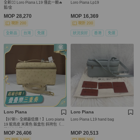
全新👍🏻 Loro Piana L19 僅此一顆🔥
Loro Piana Lp19
藍/金
MOP 28,270
MOP 16,369
現折 200
現折 200
全新品
台灣
免運
狀況良好
香港
免運
Loro Piana
Loro Piana
【97新✨ 全網最低價！】Loro piana
Loro Piana L19 hand bag
19 鴕鳥皮 米黃色 飯盒包 斜挎包（下
單前先詢問庫存❗️）
MOP 26,406
MOP 20,513