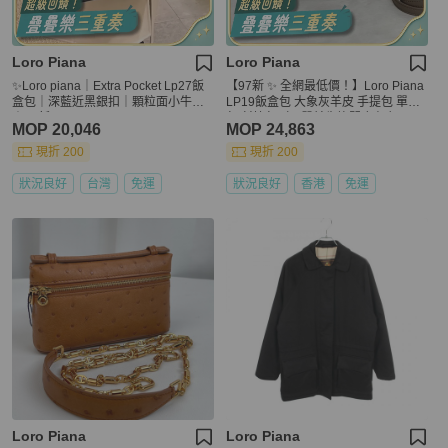
Loro Piana
Loro Piana
✨Loro piana｜Extra Pocket Lp27飯
【97新 ✨ 全網最低價！】Loro Piana
盒包｜深藍近黑銀扣｜顆粒面小牛皮
LP19飯盒包 大象灰羊皮 手提包 單肩
｜99新
包 斜挎包（下單前先詢問庫存❗️）
MOP 20,046
MOP 24,863
現折 200
現折 200
狀況良好
台灣
免運
狀況良好
香港
免運
Loro Piana
Loro Piana