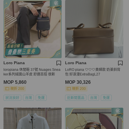
Loro Piana
Loro Piana
loropiana 休閒鞋 37號 Nuages Snea
LoRO piana 🤍🤍🤍貴婦款 奶茶斜背
ker系列絨面山羊皮 舒適百搭 很新
包 好浪漫ExtraBagL27
MOP 5,860
MOP 30,326
現折 200
現折 200
狀況良好
台灣
免運
近新閒置品
台灣
免運