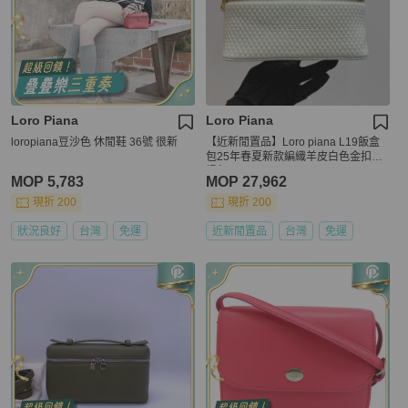
Loro Piana
Loro Piana
loropiana豆沙色 休閒鞋 36號 很新
【近新閒置品】Loro piana L19飯盒
包25年春夏新款編織羊皮白色金扣手
提包
MOP 5,783
MOP 27,962
現折 200
現折 200
狀況良好
台灣
免運
近新閒置品
台灣
免運