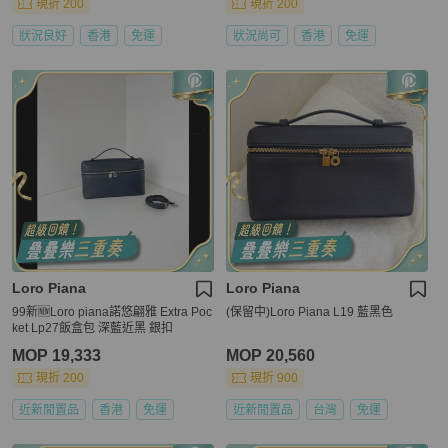
現折 200
現折 200
狀況良好
香港
免運
狀況尚可
香港
免運
Loro Piana
Loro Piana
99新🆕Loro piana諾悠翩雅 Extra Poc
(保留中)Loro Piana L19 藍黑色
ket Lp27飯盒包 深藍近黑 銀扣
MOP 19,333
MOP 20,560
現折 200
現折 900
近新閒置品
香港
免運
近新閒置品
台灣
免運