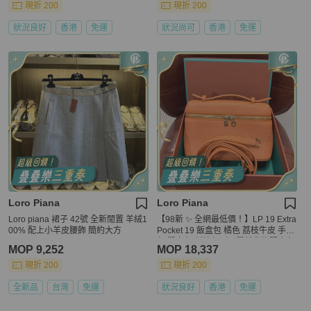
現折 200
現折 200
狀況良好
香港
免運
狀況尚可
香港
免運
Loro Piana
Loro Piana
Loro piana 裙子 42號 全新閒置 羊絨1
【98新 ✨ 全網最低價！】LP 19 Extra
00% 配上小羊皮腰飾 簡約大方
Pocket 19 飯盒包 橘色 荔枝牛皮 手拿
包 單肩包 斜挎包（下單前先詢問庫存
MOP 9,252
MOP 18,337
❗️）
現折 200
現折 200
全新品
台灣
免運
狀況良好
香港
免運