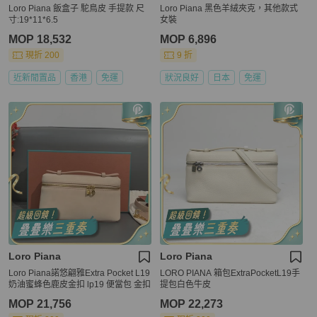
Loro Piana 飯盒子 駝鳥皮 手提款 尺
Loro Piana 黑色羊絨夾克，其他款式
寸:19*11*6.5
女裝
MOP 18,532
MOP 6,896
現折 200
9 折
近新閒置品
香港
免運
狀況良好
日本
免運
Loro Piana
Loro Piana
Loro Piana諾悠翩雅Extra Pocket L19
LORO PIANA 箱包ExtraPocketL19手
奶油蜜蜂色鹿皮金扣 lp19 便當包 金扣
提包白色牛皮
MOP 21,756
MOP 22,273