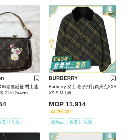
on
BURBERRY
ITTON路易威登 村上隆
Burberry 女士 格子飛行員夾克XXS
21×12×4cm
XS S M L碼
54
MOP 11,914
現折 207
香港
免運
全新品
香港
免運