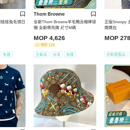
Thom Browne
_浪漫娃娃兔毛領日
全新Thom Browne羊毛鴨舌帽棒球
正版Snoop
帽 全新帶吊牌 尺寸M碼
媽媽包
MOP 4,626
MOP 27
現折 128
免運
全新品
台灣
免運
近新閒置品