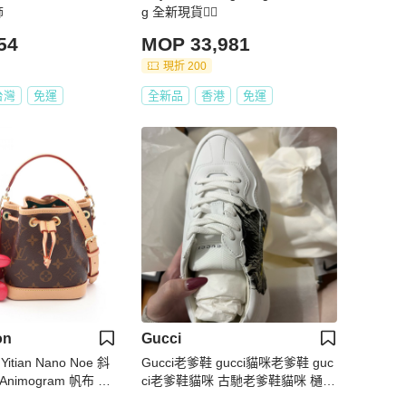
飾
g 全新現貨❤️‍🔥
54
MOP 33,981
現折 200
台灣
免運
全新品
香港
免運
on
Gucci
itian Nano Noe 斜
Gucci老爹鞋 gucci貓咪老爹鞋 guc
Animogram 帆布 二
ci老爹鞋貓咪 古馳老爹鞋貓咪 樋口
裕子