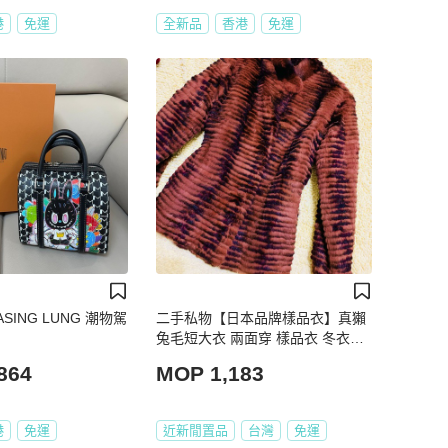
港
免運
全新品
香港
免運
KASING LUNG 潮物駕
二手私物【日本品牌樣品衣】真獺
兔毛短大衣 兩面穿 樣品衣 冬衣夏
季特價
864
MOP 1,183
港
免運
近新閒置品
台灣
免運