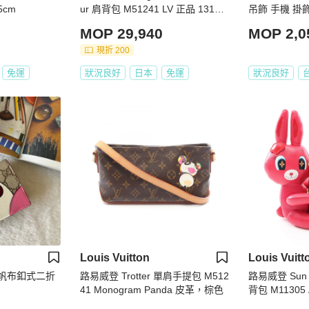
5cm
ur 肩背包 M51241 LV 正品 13109
吊飾 手機 掛
4SV
MOP 29,940
MOP 2,0
現折 200
免運
狀況良好
日本
免運
狀況良好
Louis Vuitton
Louis Vuitt
層帆布釦式二折
路易威登 Trotter 單肩手提包 M512
路易威登 Sun Y
41 Monogram Panda 皮革，棕色
背包 M11305 
手