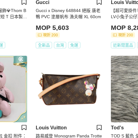
Gucci
Louis Vuitt
服飾💎Thom B
Gucci x Disney 648844 絕版 唐老
【超可愛掛件
繡 短 T 日本製
鴨 PVC 塗層帆布 漁夫帽 XL 60cm
LV小兔子公仔
7400
UNNY M03
MOP 5,603
MOP 8,2
｜鑰匙扣｜掛
現折 200
現折 200
運
全新品
台灣
免運
近新閒置品
Louis Vuitton
Tod's
包 金扣 附件：
路易威登 Monogram Panda Trotte
TOD S 藍色