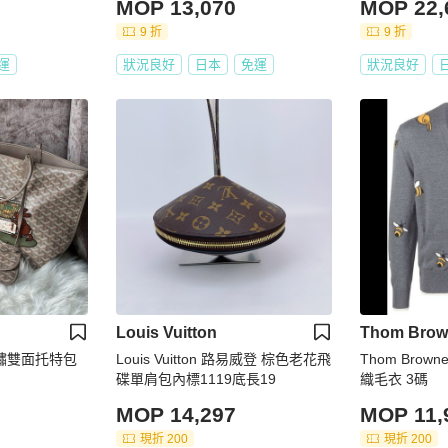
MOP 13,070
MOP 22,
9 折
9 折
運
狀況良好
日本
免運
狀況良好
Louis Vuitton
Thom Brow
刺繡雙面托特包
Louis Vuitton 路易威登 棕色老花飛
Thom Bro
碟單肩包內標1119底長19
織毛衣 3碼
MOP 14,297
MOP 11,
現折 200
現折 200