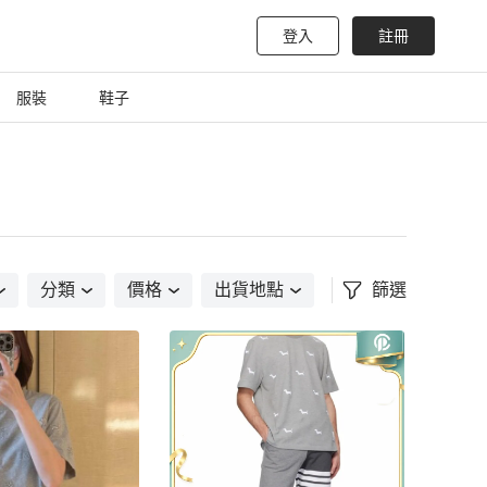
登入
註冊
服裝
鞋子
分類
價格
出貨地點
篩選