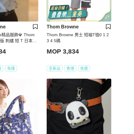
ne
Thom Browne
use精品服飾💎 Thom
Thom Browne 男士 短袖T恤0 1 2
 滿版 刺繡 短 T 日本製
3 4 5碼
原價27400
84
MOP 3,834
灣
免運
全新品
香港
免運