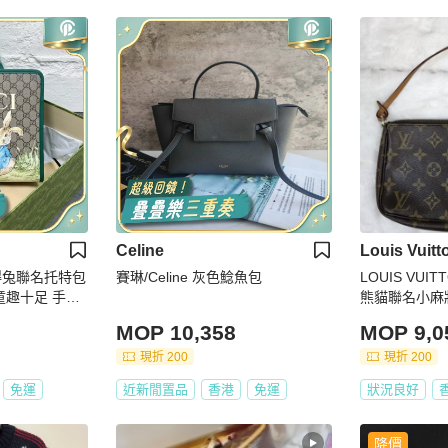
Celine
Louis Vuitt
 彼得兔聯名托特包
賽琳/Celine 灰色鯰魚包
LOUIS VU
童趣十足 手提
熊貓聯名小麻將 
勤可用
MOP 10,358
MOP 9,0
現折 200
現折 200
免運
近新閒置品
香港
免運
狀況良好
降價