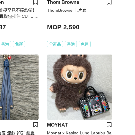
on
Thom Browne
極罕見不撞款🤭】
ThomBrowne 卡片套
耳機包掛件 CUTE B
230 包飾掛件｜耳機包
87
MOP 2,590
件｜掛飾
香港
免運
全新品
香港
免運
MOYNAT
 全皮 流蘇 卯釘 瓢蟲
Moynat x Kasing Lung Labubu Ba