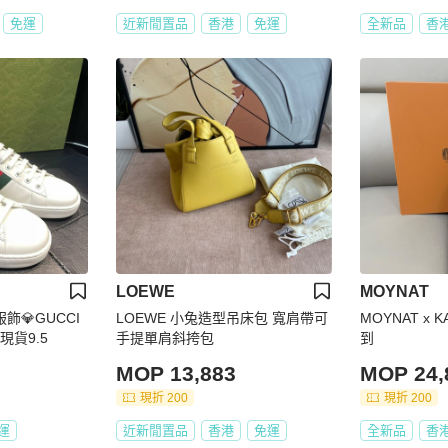
免運
近新閒置品
香港
免運
全新品
香
LOEWE
MOYNAT
品服飾💎GUCCI
LOEWE 小兔造型吊床包 寬肩帶可
MOYNAT x 
現貨9.5
手提單肩斜挎包
到
MOP 13,883
MOP 24,
現折 200
現折 200
運
近新閒置品
香港
免運
全新品
香