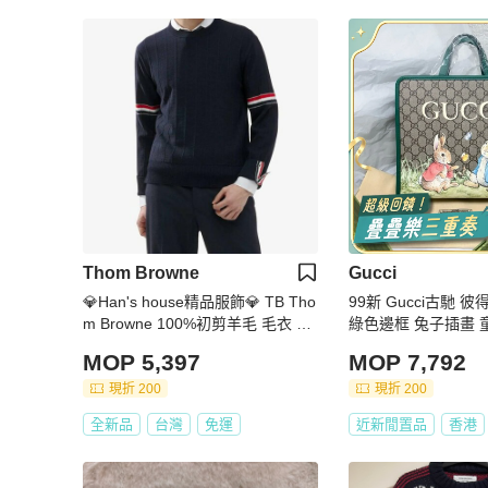
Thom Browne
Gucci
💎Han's house精品服飾💎 TB Tho
99新 Gucci古馳
m Browne 100%初剪羊毛 毛衣 針
綠色邊框 兔子插畫 
織衫 現貨 4號 原價52900
設計 容量大 日常通
MOP 5,397
MOP 7,792
現折 200
現折 200
全新品
台灣
免運
近新閒置品
香港