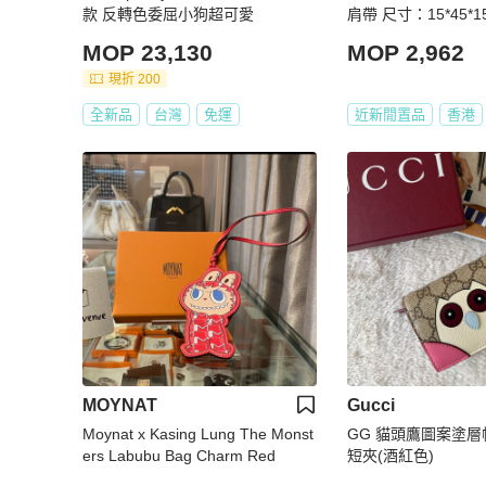
款 反轉色委屈小狗超可愛
肩帶 尺寸：15*45*1
MOP 23,130
MOP 2,962
現折 200
全新品
台灣
免運
近新閒置品
香港
MOYNAT
Gucci
Moynat x Kasing Lung The Monst
GG 貓頭鷹圖案塗
ers Labubu Bag Charm Red
短夾(酒紅色)