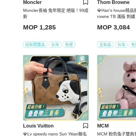
Moncler
Thom Browne
Moncler長袖 兔年限定 絕版！99成
💎Han's house精品
新
rowne TB 滿版 刺
男女共穿 現貨1原價2
MOP 1,285
MOP 3,084
近新閒置品
台灣
免運
全新品
台灣
免
Louis Vuitton
MCM
💎Lv speedy nano Sun Yitian聯名
MCM 粉色兔子雙肩