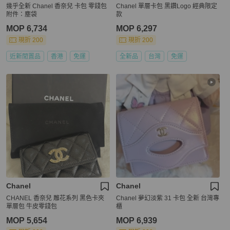
幾乎全新 Chanel 香奈兒 卡包 零錢包
Chanel 單層卡包 黑鑽Logo 經典限定
附件：塵袋
款
MOP 6,734
MOP 6,297
現折 200
現折 200
近新閒置品
香港
免運
全新品
台灣
免運
Chanel
Chanel
CHANEL 香奈兒 雕花系列 黑色卡夾
Chanel 夢幻淡紫 31 卡包 全新 台灣專
單層包 牛皮零錢包
櫃
MOP 5,654
MOP 6,939