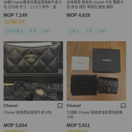
99新Chanel香奈兒黑金荔枝紋牛皮卡
台灣現貨 香奈兒 chanel 卡包 雙層卡
包 芯片款 尺寸：11*2*7 附件：盒子
包 皮包 錢包 零錢包 藍色 銀扣
塵袋。
MOP 7,149
MOP 4,626
現折 200
近新閒置品
香港
免運
全新品
台灣
免運
Chanel
Chanel
Chanel 經典黑金荔枝牛皮卡包
九成新 Chanel 荔枝皮金釦黑色經典
卡包
MOP 5,654
MOP 5,911