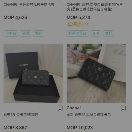
CHANEL 黑色經典荔枝牛皮卡夾
CHANEL 經典款 雙C 單層卡包/名片
夾 (黑色 x 荔枝紋牛皮 x 金釦)
MOP 4,626
MOP 5,274
現折 200
全新品
台灣
免運
近新閒置品
台灣
免運
Chanel
香奈兒L型卡包/零錢包
全新 香奈兒 黑淡金拉鍊卡包
MOP 8,867
MOP 10,023