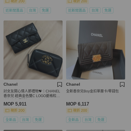
現折 200
現折 200
近新閒置品
台灣
免運
近新閒置品
台灣
免運
Chanel
Chanel
討女友開心情人節禮物💝｜CHANEL
全新香奈兒Boy金扣單層卡/零錢包
香奈兒 經典金色雙C LOGO菱格粒紋
暗釦卡夾/零錢包
MOP 5,911
MOP 6,117
現折 200
現折 200
全新品
台灣
免運
全新品
台灣
免運