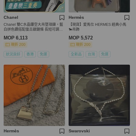
Chanel
Hermès
Chanel 雙C水晶鏤空大吊墜項鍊，藍
【現貨】愛馬仕 HERMES 經典小馬
白拼色鑽搭配復古銀鏈條 長短可調節
🐎吊飾
42-60cm
MOP 6,113
MOP 5,572
現折 200
現折 200
狀況良好
香港
免運
全新品
台灣
免運
Hermès
Swarovski