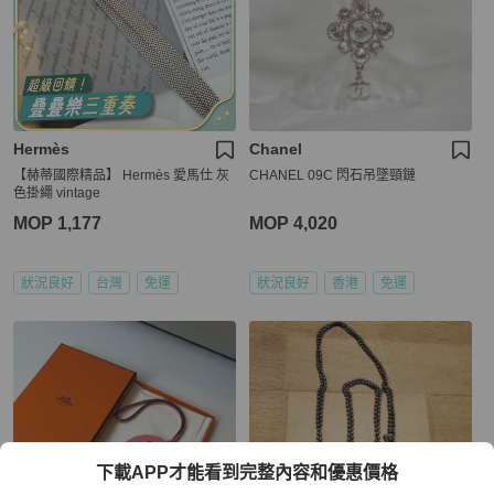
Hermès
Chanel
【赫蒂國際精品】 Hermès 愛馬仕 灰
CHANEL 09C 閃石吊墜頸鏈
色掛繩 vintage
MOP 1,177
MOP 4,020
狀況良好
台灣
免運
狀況良好
香港
免運
下載APP才能看到完整內容和優惠價格