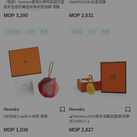
（現貨）Hermes愛馬仕稀有款超可愛
SWAROVSKI水晶項鍊
凱莉包造形藥盒收納吊墜項鍊 項鏈 迷
你收納盒 吊飾 鑰匙圈
MOP 3,290
MOP 2,031
狀況良好
台灣
免運
全新品
台灣
免運
Hermès
Hermès
HERMES petit H 絲質 掛飾
🍒Hermes 2003地中海鍍金鎖頭/吊飾
3F240527-1
MOP 1,036
MOP 2,827