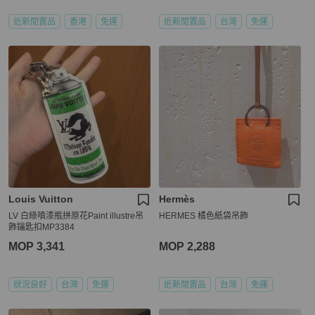
近新閒置品
香港
免運
近新閒置品
台灣
免運
Louis Vuitton
Hermès
LV 白綠噴漆瓶拼原花Paint illustre吊
HERMES 橘色紙袋吊飾
飾鑰匙扣MP3384
MOP 3,341
MOP 2,288
狀況良好
台灣
免運
近新閒置品
台灣
免運