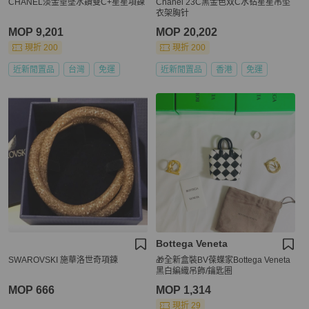
CHANEL淡金垂墜水鑽雙C+星星項鍊
Chanel 23C黑金色双C水钻星星吊坠
衣架胸针
MOP 9,201
MOP 20,202
現折 200
現折 200
近新閒置品
台灣
免運
近新閒置品
香港
免運
Bottega Veneta
SWAROVSKI 施華洛世奇項鍊
🎁全新盒裝BV葆蝶家Bottega Veneta
黑白編織吊飾/鑰匙圈
MOP 666
MOP 1,314
現折 29