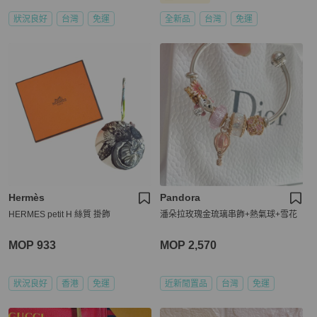
狀況良好
台灣
免運
全新品
台灣
免運
Hermès
Pandora
HERMES petit H 絲質 掛飾
潘朵拉玫瑰金琉璃串飾+熱氣球+雪花
MOP 933
MOP 2,570
狀況良好
香港
免運
近新閒置品
台灣
免運