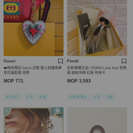
Gucci
Fendi
❤️稀有釋出 Gucci 古馳 愛心刺繡馬夢
近新專櫃正品✨FENDI Love Karl 老佛
老花鑰匙圈 吊飾
爺 娃娃吊飾 紅髮 有保卡
MOP 771
MOP 3,593
狀況尚可
台灣
免運
近新閒置品
台灣
免運