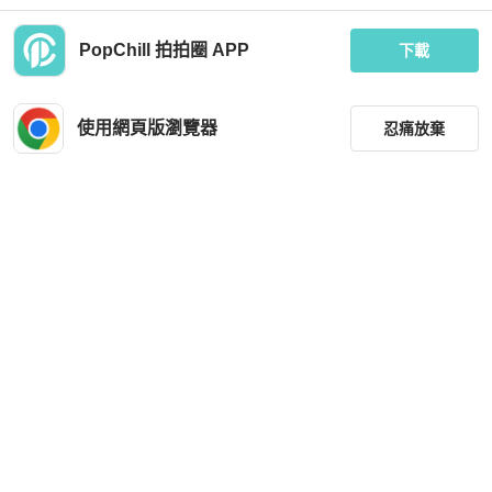
PopChill 拍拍圈 APP
下載
Hermès
Hermes 粉色皮革洞洞馬蹄吊飾
A.P.C.項鍊
使用網頁版瀏覽器
忍痛放棄
MOP 3,470
MOP 566
近新閒置品
台灣
免運
全新品
台灣
免運
篩選
重設
品牌
分類
尺寸
Dior
Hermès
價格