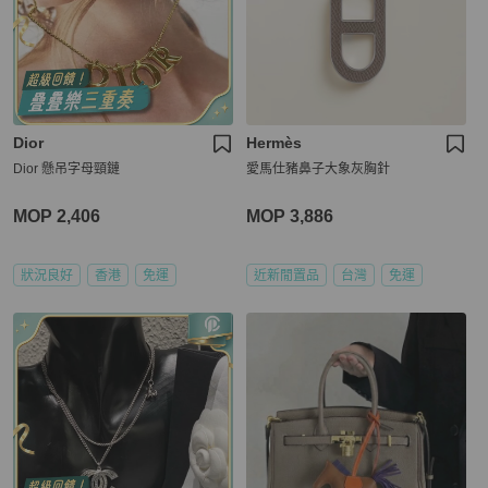
Dior
Hermès
Dior 懸吊字母頸鏈
愛馬仕豬鼻子大象灰胸針
MOP 2,406
MOP 3,886
狀況良好
香港
免運
近新閒置品
台灣
免運