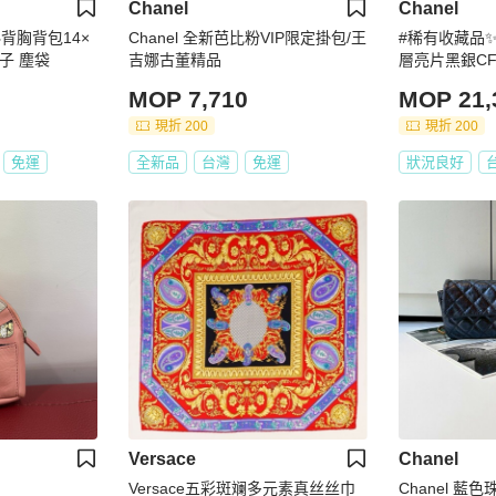
Chanel
Chanel
斜背胸背包14×
Chanel 全新芭比粉VIP限定掛包/王
#稀有收藏品✨
盒子 塵袋
吉娜古董精品
層亮片黑銀CF
背
MOP 7,710
MOP 21,
現折 200
現折 200
免運
全新品
台灣
免運
狀況良好
Versace
Chanel
Versace五彩斑斓多元素真丝丝巾
Chanel 