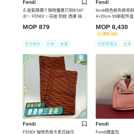
Fendi
Fendi
💪爸氣降價👔限時優惠只到8/16‼️
fendi棕色帆布肩背
㊣✨ FENDI ✨芬迪 豹紋 透膚 絲綢
4×20cm 99新配件
披肩 絲巾 /二手精品/配件🌳二手樹
MOP 879
MOP 8,430
屋🌳
現折 200
狀況良好
台灣
免運
近新閒置品
台灣
Fendi
Fendi
FENDI 咖啡色祖卡老花絲巾
Fendi煙盒包