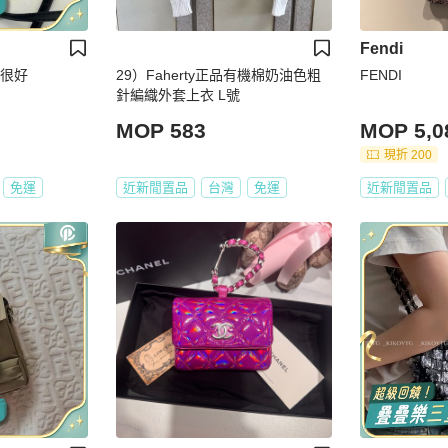
Fendi
色很好
29）Faherty正品有機棉奶油色粗
FENDI
針編織外套上衣 L號
MOP 583
MOP 5,0
現折 200
免運
近新閒置品
台灣
免運
近新閒置品