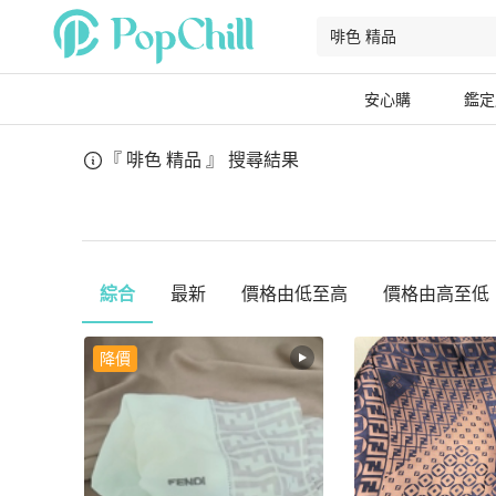
安心購
鑑定
『 啡色 精品 』
搜尋結果
綜合
最新
價格由低至高
價格由高至低
降價