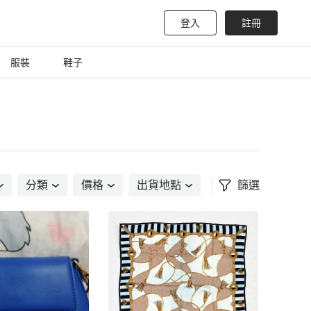
登入
註冊
服裝
鞋子
分類
價格
出貨地點
篩選