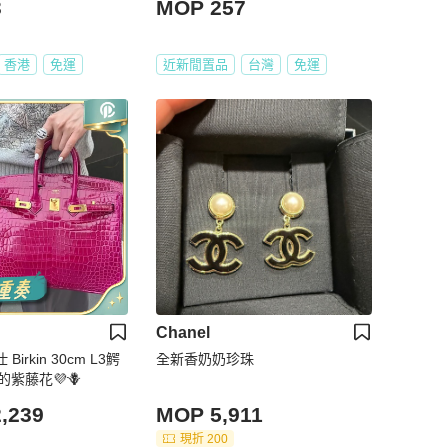
3
MOP 257
香港
免運
近新閒置品
台灣
免運
Chanel
Birkin 30cm L3鰐
全新香奶奶珍珠
的紫藤花💜🪻
,239
MOP 5,911
現折 200