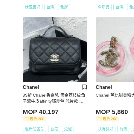
狀況良好
台灣
免運
全新品
台灣
免
Chanel
Chanel
99新 Chanel香奈兒 黑金荔枝紋魚
Chanel 芭比甜美粉
子醬牛皮affinity郵差包 芯片款 牛
皮手提單肩斜挎包
MOP 40,197
MOP 5,860
現折 200
現折 200
近新閒置品
香港
免運
狀況良好
台灣