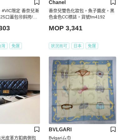
Chanel
 #VIC限定 香奈兒漸
香奈兒雙色化妝包，魚子醬皮，黑
25口蓋包🉑斜挎/肩
色金色CC標誌，貨號fm4192
303
MOP 3,341
台灣
免運
狀況尚可
日本
免運
BVLGARI
藍色珠光皮革方釦肩側包
Bvlgariㄙ巾