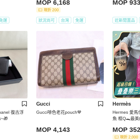
MOP 6,168
MOP 93
現折 200
免運
狀況尚可
台灣
免運
近新閒置品
Gucci
Hermès
anel 復古浮
Gucci啡色老花pouch🤎
Hermes 愛馬仕 
~🎁
魚 框Q🐊最美
MOP 4,143
MOP 352
現折 2,000