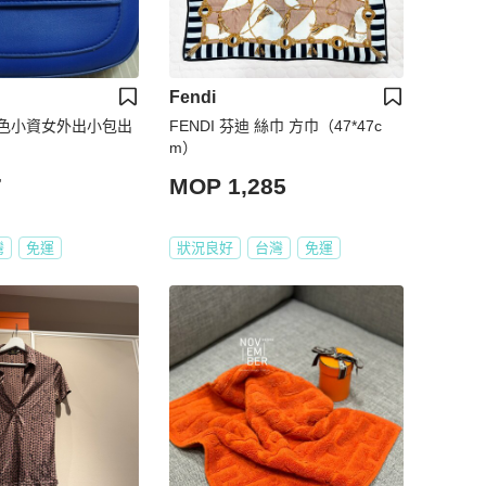
Fendi
色小資女外出小包出
FENDI 芬迪 絲巾 方巾（47*47c
m）
7
MOP 1,285
灣
免運
狀況良好
台灣
免運