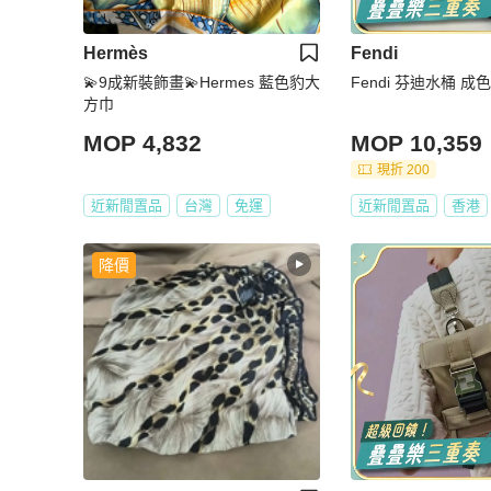
Hermès
Fendi
💫9成新裝飾畫💫Hermes 藍色豹大
Fendi 芬迪水桶 成
方巾
MOP 4,832
MOP 10,359
現折 200
近新閒置品
台灣
免運
近新閒置品
香港
降價