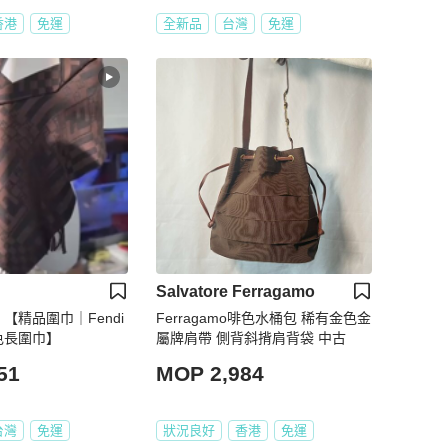
香港
免運
全新品
台灣
免運
Salvatore Ferragamo
 【精品圍巾｜Fendi
Ferragamo啡色水桶包 稀有金色金
色長圍巾】
屬牌肩帶 側背斜揹肩背袋 中古
51
MOP 2,984
台灣
免運
狀況良好
香港
免運