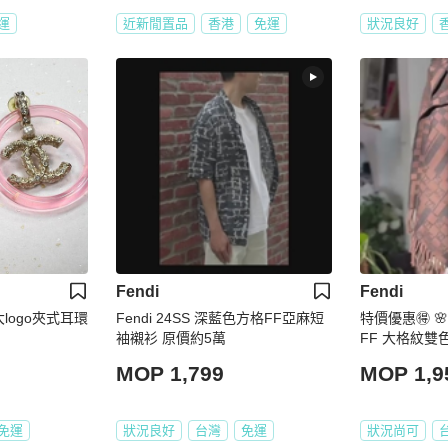
運
近新閒置品
香港
免運
狀況良好
Fendi
Fendi
大logo夾式耳環
Fendi 24SS 深藍色方格FF亞麻短
特價優惠🉐 
袖襯衫 原價約5萬
FF 大格紋雙
MOP 1,799
MOP 1,9
免運
狀況良好
台灣
免運
狀況尚可