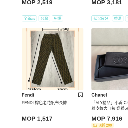
MOP 2,519
MOP 3,181
全新品
台灣
免運
狀況良好
香港
Fendi
Chanel
FENDI 棕色老花帆布長褲
「M.Y精品」小香 Ch
雕皮紋大ㄇ拉 送禮ok
MOP 1,517
MOP 7,916
現折 200