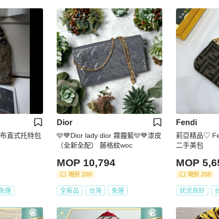
Dior
Fendi
FF布直式托特包
🩵💙Dior lady dior 霧霾藍🩵💙漆皮
莉亞精品♡ F
（全新全配） 藤格紋woc
二手美包
MOP 10,794
MOP 5,6
現折 200
現折 200
免運
全新品
台灣
免運
狀況良好