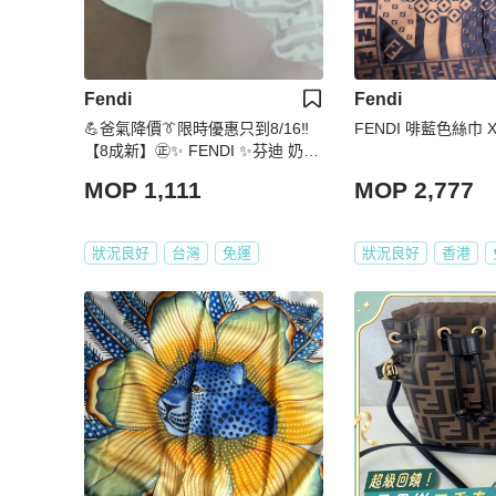
Fendi
Fendi
💪爸氣降價👔限時優惠只到8/16‼️
FENDI 啡藍色絲巾 X
【8成新】㊣✨ FENDI ✨芬迪 奶茶
色 拼色 老花 絲綢 披肩 絲巾 /二手
MOP 1,111
MOP 2,777
精品/配件🌳二手樹屋🌳
狀況良好
台灣
免運
狀況良好
香港