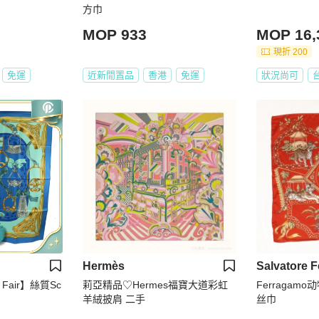
方巾
MOP 933
MOP 16,
現折 200
免運
近新閒置品
香港
免運
狀況尚可
Hermès
Salvatore 
 Fair】絲質Sc
莉亞精品♡Hermes福寶大道彩虹
Ferraga
羊絨披肩 二手
丝巾