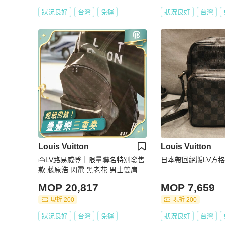
狀況良好
台灣
免運
狀況良好
台灣
Louis Vuitton
Louis Vuitton
👜LV路易威登｜限量聯名特別發售
日本帶回絕版LV方
款 藤原浩 閃電 黑老花 男士雙肩包
｜98新
MOP 20,817
MOP 7,659
現折 200
現折 200
狀況良好
台灣
免運
狀況良好
台灣