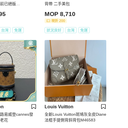
目前已絕版
背帶 二手美包
95
MOP 8,710
現折 200
台灣
免運
狀況良好
台灣
免運
on
Louis Vuitton
路易威登cannes發
全新Louis Vuitton斑鳩灰全皮Diane
接老花
法棍手提側背斜背包M46583