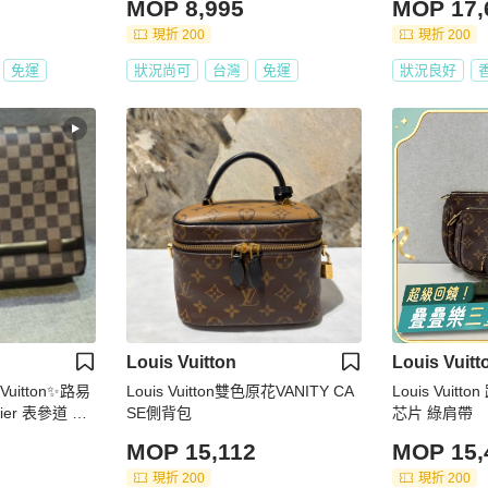
MOP 8,995
MOP 17,
現折 200
現折 200
免運
狀況尚可
台灣
免運
狀況良好
Louis Vuitton
Louis Vuitt
Vuitton✨路易
Louis Vuitton雙色原花VANITY CA
Louis Vui
ier 表參道 稀
SE側背包
芯片 綠肩帶
包 腋下包 手提
MOP 15,112
MOP 15,
保證正品🌳二
現折 200
現折 200