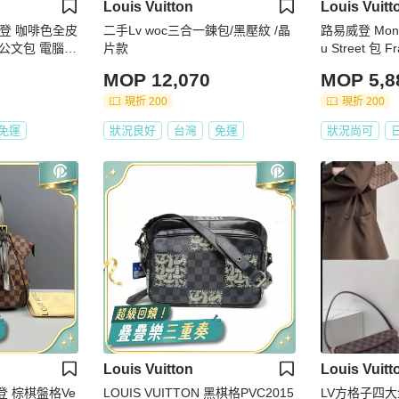
Louis Vuitton
Louis Vuitt
路易威登 咖啡色全皮
二手Lv woc三合一鍊包/黑壓紋 /晶
路易威登 Monog
公文包 電腦包
片款
u Street 包 F
V 正品 16129
MOP 12,070
MOP 5,8
現折 200
現折 200
免運
狀況良好
台灣
免運
狀況尚可
Louis Vuitton
Louis Vuitt
格Ve
LOUIS VUITTON 黑棋格PVC2015
LV方格子四大