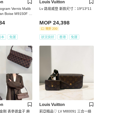
on
Louis Vuitton
ram Vernis Malib
Lv 路易威登 新款尺寸：19*13*11
ran Boise M9150F L
7
84
MOP 24,398
現折 200
日本
免運
狀況良好
香港
免運
on
Louis Vuitton
金剛 表參道盒子 麻
莉亞精品♡ LV M80091 三合一綠