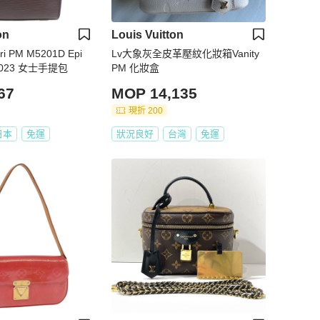
on
Louis Vuitton
i PM M5201D Epi
Lv大象灰全皮革壓紋化妝箱Vanity
023 女士手提包
PM 化妝盒
67
MOP 14,135
現折 200
日本
免運
狀況良好
台灣
免運