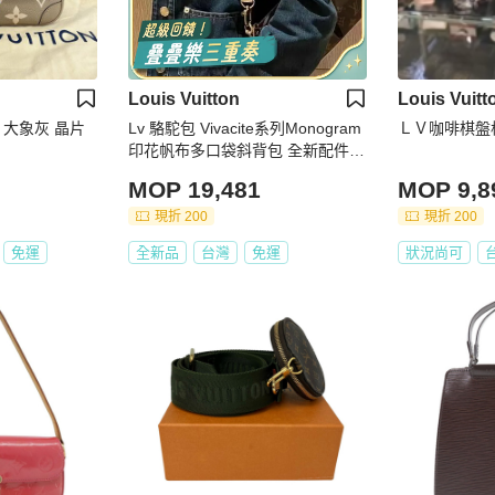
Louis Vuitton
Louis Vuitt
法棍包 大象灰 晶片
Lv 駱駝包 Vivacite系列Monogram
ＬＶ咖啡棋盤格Po
印花帆布多口袋斜背包 全新配件塵
袋盒子
MOP 19,481
MOP 9,8
現折 200
現折 200
免運
全新品
台灣
免運
狀況尚可