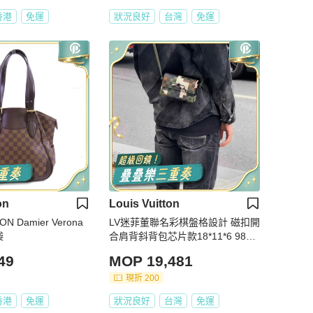
香港
免運
狀況良好
台灣
免運
on
Louis Vuitton
ON Damier Verona
LV迷菲董聯名彩棋盤格設計 磁扣開
袋
合肩背斜背包芯片款18*11*6 98新
配件塵袋 購證
49
MOP 19,481
現折 200
香港
免運
狀況良好
台灣
免運