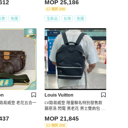
612
MOP 25,186
現折 200
香港
免運
全新品
台灣
免運
on
Louis Vuitton
tton 路易威登 老花五合一
LV路易威登 限量聯名特別發售款
藤原浩 閃電 黑老花 男士雙肩包 98
新✨️
437
MOP 21,845
現折 200