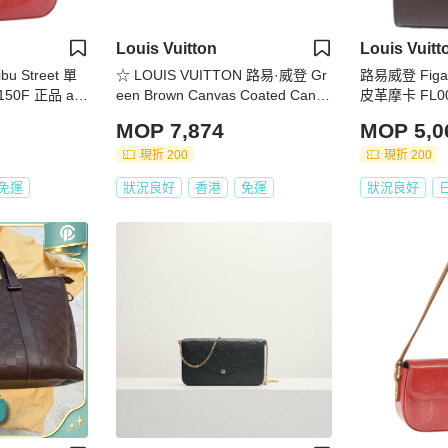
Louis Vuitton
Louis Vuitt
bu Street 單
☆ LOUIS VUITTON 路易·威登 Gr
路易威登 Figar
150F 正品 ar1
een Brown Canvas Coated Canva
皮革摩卡 FL0
s With Pouch Shoulder Strap 綠色
MOP 7,874
MOP 5,0
啡色帆布塗層帆布連小袋肩背帶-2
67012384
現折 200
現折 200
免運
狀況良好
香港
免運
狀況良好