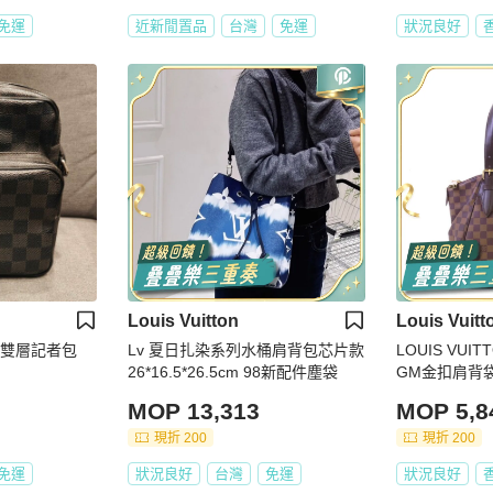
免運
近新閒置品
台灣
免運
狀況良好
Louis Vuitton
Louis Vuitt
格雙層記者包
Lv 夏日扎染系列水桶肩背包芯片款
LOUIS VUITT
26*16.5*26.5cm 98新配件塵袋
GM金扣肩背
MOP 13,313
MOP 5,8
現折 200
現折 200
免運
狀況良好
台灣
免運
狀況良好