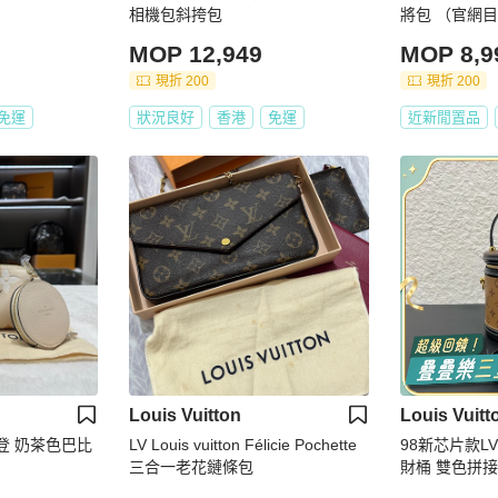
相機包斜挎包
將包 （官網
囉！！！！）
MOP 12,949
MOP 8,9
現折 200
現折 200
免運
狀況良好
香港
免運
近新閒置品
Louis Vuitton
Louis Vuitt
色巴比
LV Louis vuitton Félicie Pochette
98新芯片款LV
三合一老花鏈條包
財桶 雙色拼