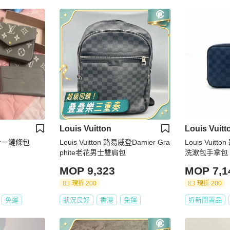
Louis Vuitton
Louis Vuitt
三合一鏈條包
Louis Vuitton 路易威登Damier Gra
Louis Vui
phite老花男士雙肩包
洗漱包手拿包 尺
附件
MOP 9,323
MOP 7,1
現折 200
現折 200
免運
狀況良好
香港
免運
近新閒置品