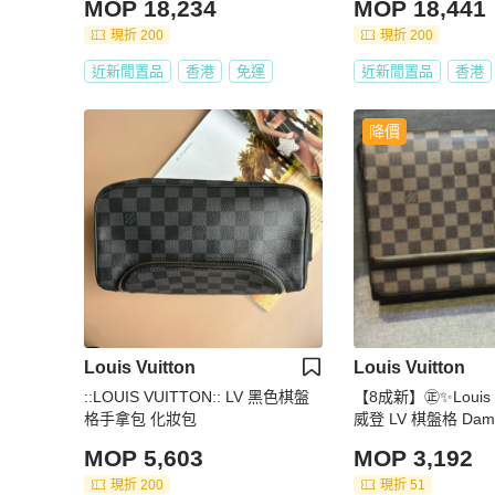
MOP 18,234
MOP 18,441
現折 200
現折 200
近新閒置品
香港
免運
近新閒置品
香港
降價
Louis Vuitton
Louis Vuitton
::LOUIS VUITTON:: LV 黑色棋盤
【8成新】㊣✨Louis 
格手拿包 化妝包
威登 LV 棋盤格 Dam
有 限量 方盒子 肩背
MOP 5,603
MOP 3,192
包/二手精品/二手包/
手樹屋🌳
現折 200
現折 51