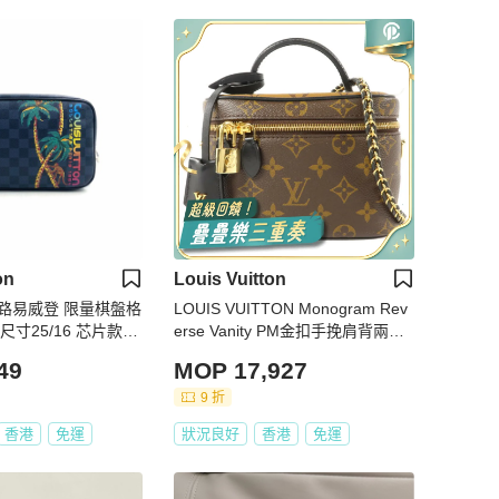
on
Louis Vuitton
tton 路易威登 限量棋盤格
LOUIS VUITTON Monogram Rev
寸25/16 芯片款🈚
erse Vanity PM金扣手挽肩背兩用
袋棕色
49
MOP 17,927
9 折
香港
免運
狀況良好
香港
免運