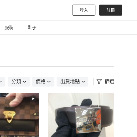
登入
註冊
服裝
鞋子
分類
價格
出貨地點
篩選