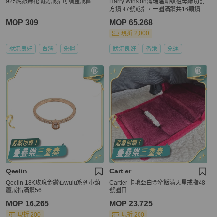
925純銀麻花簡約戒指可調整戒圍
Harry Winston海瑞溫斯頓祖母綠切割
方鑽 47號戒指，一圈滿鑽共16顆鑽
石，爆閃，2022購入
MOP 309
MOP 65,268
現折 2,000
狀況良好
台灣
免運
狀況良好
香港
免運
Qeelin
Cartier
Qeelin 18K玫瑰金鑽石wulu系列小葫
Cartier 卡地亞白金窄版滿天星戒指48
蘆戒指滿鑽56
號圈口
MOP 16,265
MOP 23,725
現折 200
現折 200