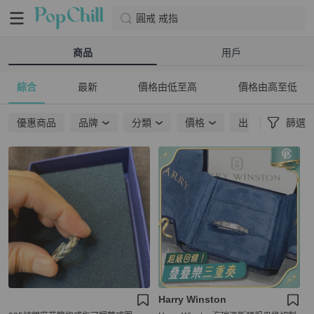
圓戒 戒指
商品
用戶
綜合
最新
價格由低至高
價格由高至低
優惠商品
品牌
分類
價格
出貨地點
篩選
Harry Winston