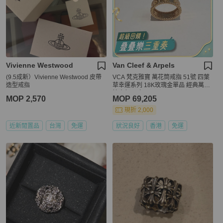
Vivienne Westwood
Van Cleef & Arpels
(9.5成新）Vivienne Westwood 皮帶
VCA 梵克雅寶 萬花筒戒指 51號 四葉
造型戒指
草幸運系列 18K玫瑰金單品 經典萬花
筒大氣吸睛
MOP 2,570
MOP 69,205
現折 2,000
近新閒置品
台灣
免運
狀況良好
香港
免運