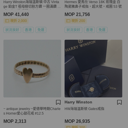
Harry Winston海瑞溫斯頓 中古 Vinta
Hermes 愛馬仕 Verso 18K 玫瑰金 白
ge 鉑金T 祖母綠切割方鑽 一圈滿鑽 鑽
陶瓷豬鼻子戒指，超大號，戒圈 53 號
戒，大顆鑽 爆閃，寬度 3.5 毫米，尺
MOP 41,440
MOP 21,756
寸47碼 48碼也可帶
現折 2,000
現折 200
狀況良好
香港
免運
狀況良好
香港
免運
Harry Winston
~ antique jewelry ~愛德華時期Charle
HW海瑞温斯顿 Gates戒指
s Horner愛心敲花戒 #12.5
MOP 2,313
MOP 26,935
現折 200