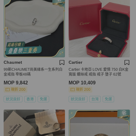
Chaumet
Cartier
99新CHAUMET尚美緣系一生系列白
Cartier 卡地亞 LOVE 愛情 750 白K金
金戒指 窄板48碼
寬版 螺絲戒 戒指 戒子 墬子 62號
MOP 9,842
MOP 10,409
現折 200
現折 200
狀況良好
香港
免運
狀況良好
台灣
免運