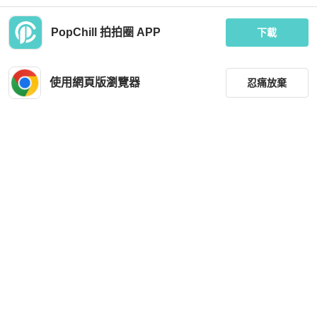
PopChill 拍拍圈 APP
下載
Qeelin
Chaumet
Qeelin 18K玫瑰金wulu系列小葫蘆鑲
99新CHAUMET尚美緣系一生系列白
鑽戒指56
金鑲鑽戒指 窄板
使用網頁版瀏覽器
忍痛放棄
MOP 9,634
MOP 10,257
現折 200
現折 200
狀況良好
香港
免運
狀況良好
香港
免運
篩選
重設
品牌
分類
尺寸
Harry Winston
Cartier
價格