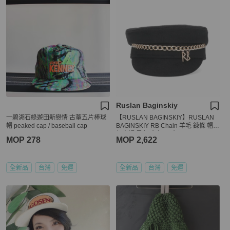
Ruslan Baginskiy
一碧湖石綠遊田新戀情 古蕫五片棒球
【RUSLAN BAGINSKIY】RUSLAN
帽 peaked cap / baseball cap
BAGINSKIY RB Chain 羊毛 鍊條 帽子
報童帽 黑色 金色 尺寸M
MOP 278
MOP 2,622
全新品
台灣
免運
全新品
台灣
免運