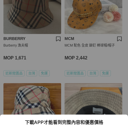
BURBERRY
MCM
Burberry 漁夫帽
MCM 駝色 全皮 鉚釘 棒球帽/帽子
MOP 1,671
MOP 2,442
近新閒置品
台灣
免運
近新閒置品
台灣
免運
下載APP才能看到完整內容和優惠價格