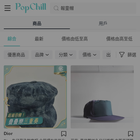
報童帽
商品
用戶
綜合
最新
價格由低至高
價格由高至低
優惠商品
品牌
分類
價格
出貨地點
篩選
Dior