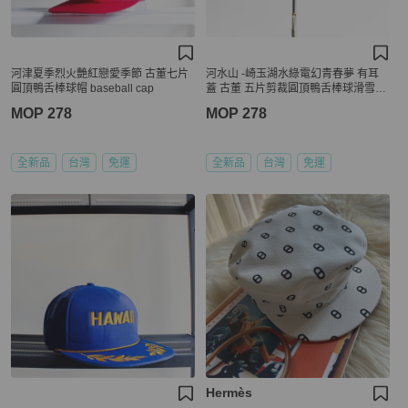
河津夏季烈火艷紅戀愛季節 古董七片
河水山 -崎玉湖水綠電幻青春夢 有耳
圓頂鴨舌棒球帽 baseball cap
蓋 古董 五片剪裁圓頂鴨舌棒球滑雪帽
peaked cap / baseball cap
MOP 278
MOP 278
全新品
台灣
免運
全新品
台灣
免運
Hermès