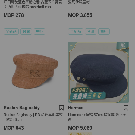
江田島靛藍色舞動之春 古蕫五片剪裁
愛馬仕報童帽
圓頂鴨舌棒球帽 baseball cap
MOP 278
MOP 3,855
全新品
台灣
免運
全新品
台灣
免運
Ruslan Baginskiy
Hermès
Ruslan Baginskiy | RB 深色草編軍帽
Hermes 報童帽 57cm 僅試戴 幾乎全
- S號 56cm
新
MOP 643
MOP 5,089
現折 200