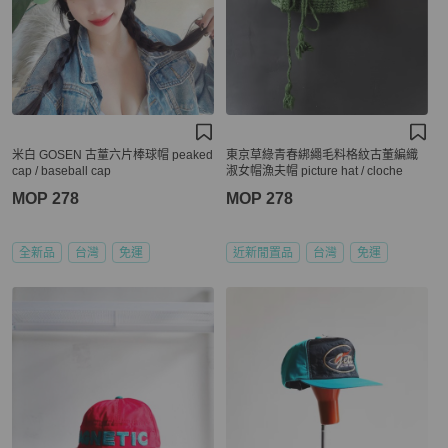
米白 GOSEN 古蕫六片棒球帽 peaked
東京草綠青春綁繩毛料格紋古董編織
cap / baseball cap
淑女帽漁夫帽 picture hat / cloche
MOP 278
MOP 278
全新品
台灣
免運
近新閒置品
台灣
免運