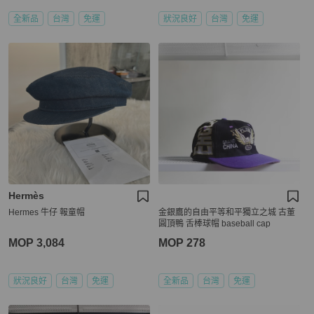
全新品
台灣
免運
狀況良好
台灣
免運
Hermès
Hermes 牛仔 報童帽
金銀鷹的自由平等和平獨立之城 古董
圓頂鴨 舌棒球帽 baseball cap
MOP 3,084
MOP 278
狀況良好
台灣
免運
全新品
台灣
免運