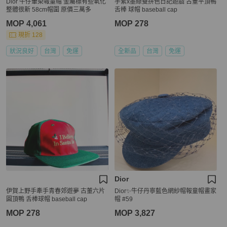
Dior 牛仔暈染報童帽 金屬標有些氧化
芋紫x墨綠雙拼色日記遊戲 古董平頂鴨
整體很新 58cm帽圍 原價三萬多
舌棒 球帽 baseball cap
MOP 4,061
MOP 278
現折 128
狀況良好
台灣
免運
全新品
台灣
免運
Dior
伊賀上野手牽手青春郊遊夢 古董六片
Dior✨牛仔丹寧藍色網紗帽報童帽畫家
圓頂鴨 舌棒球帽 baseball cap
帽 #59
MOP 278
MOP 3,827