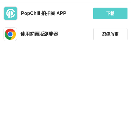
PopChill 拍拍圈 APP
下載
BURBERRY
BURBERRY
Burberry格紋棉質漁夫帽
Burberry 戰馬漁夫帽L號
使用網頁版瀏覽器
忍痛放棄
MOP 1,183
MOP 1,282
狀況良好
台灣
免運
全新品
台灣
免運
篩選
重設
品牌
分類
尺寸
BURBERRY
Hermès
價格