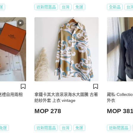
運
近新閒置品
台灣
免運
全新品
台
送禮自用兩相
拿鐵卡其大浪滾滾海水大圖騰 古著
藏私·Collec
紡紗外套 上衣 vintage
外衣
MOP 278
MOP 38
免運
近新閒置品
台灣
免運
近新閒置品