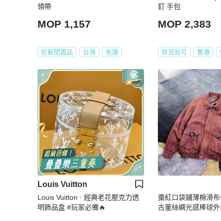
領帶
釘 手包
MOP 1,157
MOP 2,383
近新閒置品
台灣
免運
狀況尚可
香港
Louis Vuitton
Louis Vuitton · 經典老花壓克力透
棗紅口袋鋪薄棉滑布
明飾品盒 #玩家必備🔥
古董絲綢光感棒球外套 v