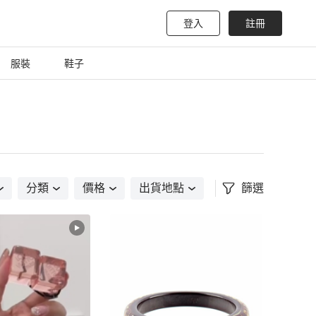
登入
註冊
服裝
鞋子
分類
價格
出貨地點
篩選