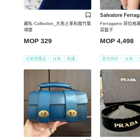
Salvatore Ferra
藏私·Collection_大馬士革和風竹葉
Ferragamo 菲拉
項墜
菜籃子
MOP 329
MOP 4,498
近新閒置品
台灣
免運
狀況良好
台灣