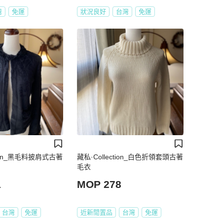
灣
免運
狀況良好
台灣
免運
tion_黑毛料披肩式古著
藏私·Collection_白色折領套頭古著
毛衣
1
MOP 278
台灣
免運
近新閒置品
台灣
免運