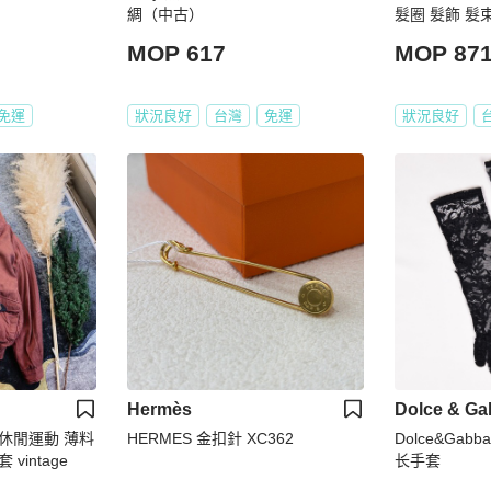
綢（中古）
髮圈 髮飾 髮
MOP 617
MOP 87
免運
狀況良好
台灣
免運
狀況良好
Hermès
Dolce & G
休閒運動 薄料
HERMES 金扣針 XC362
Dolce&Ga
intage
长手套