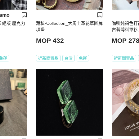
gamo
格慕 絕版 壓克力
藏私·Collection_大馬士革花草圓牌
咖啡純褐色打
項墜
古著薄料罩衫上衣
MOP 432
MOP 27
免運
近新閒置品
台灣
免運
近新閒置品