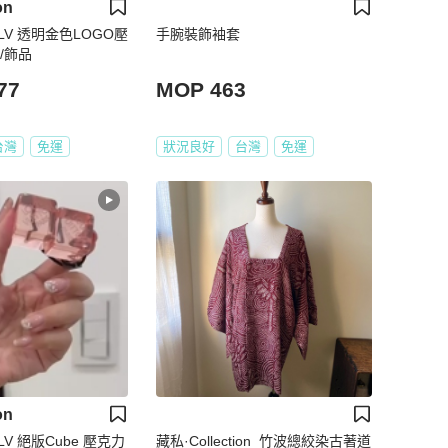
on
ton LV 透明金色LOGO壓
手腕裝飾袖套
/飾品
77
MOP 463
台灣
免運
狀況良好
台灣
免運
on
on LV 絕版Cube 壓克力
藏私·Collection_竹波總絞染古著道