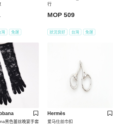
束
行
1
MOP 509
台灣
免運
狀況良好
台灣
免運
abbana
Hermès
bbana黑色蕾丝晚宴手套
爱马仕丝巾扣