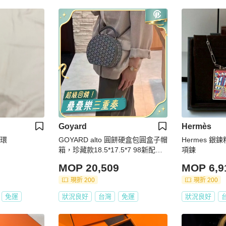
Goyard
Hermès
耳環
GOYARD alto 圓餅硬盒包圓盒子帽
Hermes 
箱，珍藏款18.5*17.5*7 98新配件
項鍊
塵袋
MOP 20,509
MOP 6,9
現折 200
現折 200
免運
狀況良好
台灣
免運
狀況良好