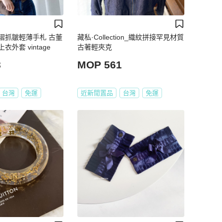
褶抓皺輕薄手札 古董
藏私·Collection_織紋拼接罕見材質
外套 vintage
古著輕夾克
8
MOP 561
台灣
免運
近新閒置品
台灣
免運