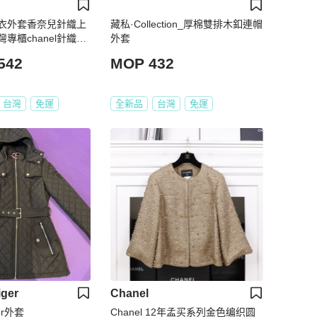
織上衣外套香奈兒針織上
藏私·Collection_厚棉雙排木釦連帽
專櫃chanel針織上
外套
542
MOP 432
台灣
免運
全新品
台灣
免運
iger
Chanel
ger外套
Chanel 12年孟买系列金色编织圆