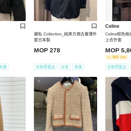
Celine
藏私·Collection_純黑方領古著薄外
Celine棕
套日本製
上衣外套
MOP 278
MOP 5,8
現折 200
免運
近新閒置品
台灣
免運
近新閒置品