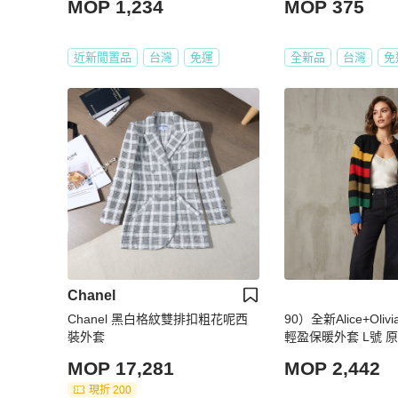
MOP 1,234
MOP 375
近新閒置品
台灣
免運
全新品
台灣
免
Chanel
Chanel 黑白格紋雙排扣粗花呢西
90）全新Alice+Ol
裝外套
輕盈保暖外套 L號 原
MOP 17,281
MOP 2,442
現折 200