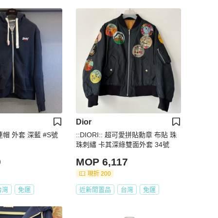
Dior
 連帽 外套 深藍 #S號
::DIORI:: 超可愛拼貼勳章 布貼 珠
珠刺繡 卡其深綠雙面外套 34號
9
MOP 6,117
現折 200
台灣
免運
近新閒置品
台灣
免運