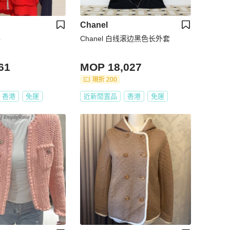
Chanel
碼
Chanel 白线滚边黑色长外套
61
MOP 18,027
現折 200
香港
免運
近新閒置品
香港
免運