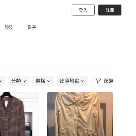
登入
註冊
服裝
鞋子
分類
價格
出貨地點
篩選