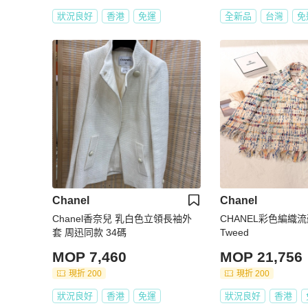
狀況良好
香港
免運
全新品
台灣
免
Chanel
Chanel
Chanel香奈兒 乳白色立領長袖外
CHANEL彩色編織
套 周迅同款 34碼
Tweed
MOP 7,460
MOP 21,756
現折 200
現折 200
狀況良好
香港
免運
狀況良好
香港