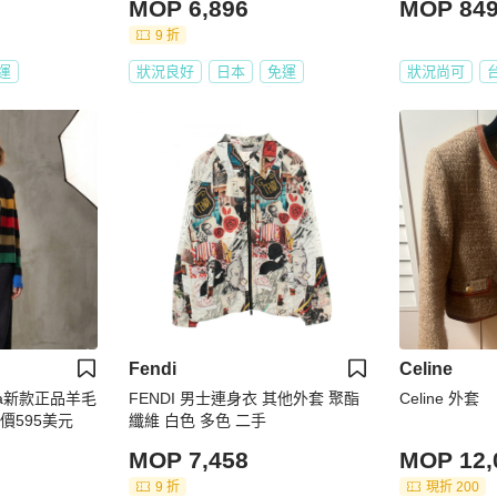
MOP 6,896
MOP 84
9 折
運
狀況良好
日本
免運
狀況尚可
Fendi
Celine
ivia新款正品羊毛
FENDI 男士連身衣 其他外套 聚酯
Celine 外套
價595美元
纖維 白色 多色 二手
MOP 7,458
MOP 12,
9 折
現折 200