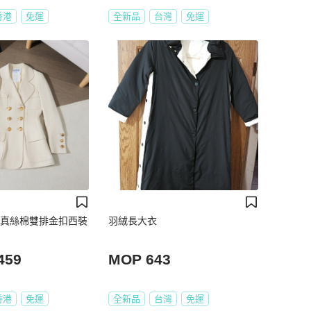
香港
免運
全新品
台灣
免運
米白真絲棉雙排金扣西裝
羽絨長大衣
459
MOP 643
香港
免運
全新品
台灣
免運