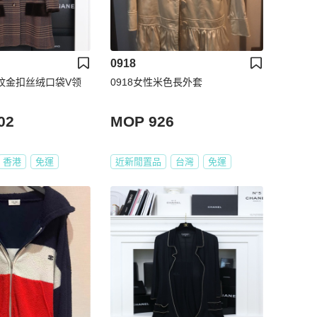
0918
色格纹金扣丝绒口袋V领
0918女性米色長外套
02
MOP 926
香港
免運
近新閒置品
台灣
免運