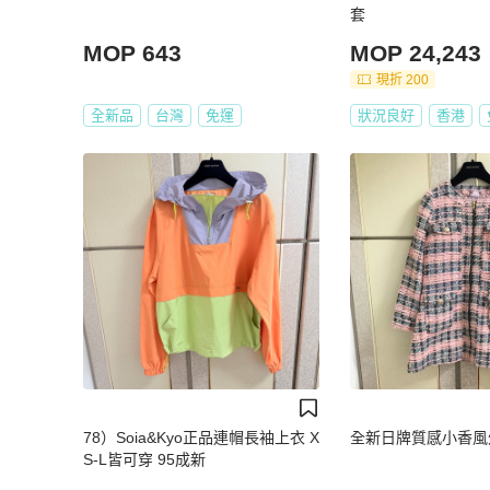
套
MOP 643
MOP 24,243
現折 200
全新品
台灣
免運
狀況良好
香港
78）Soia&Kyo正品連帽長袖上衣 X
全新日牌質感小香風外
S-L皆可穿 95成新