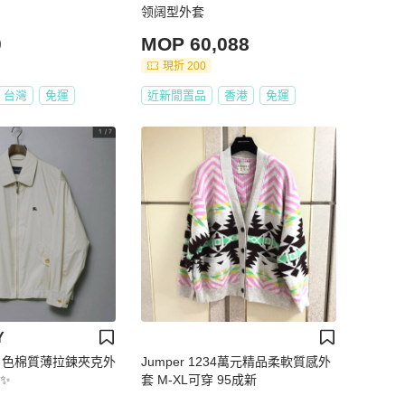
领阔型外套
0
MOP 60,088
現折 200
台灣
免運
近新閒置品
香港
免運
Y
Y白色棉質薄拉鍊夾克外
Jumper 1234萬元精品柔軟質感外
✨
套 M-XL可穿 95成新