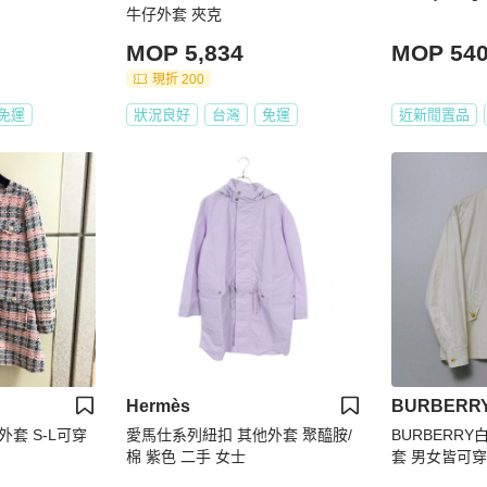
牛仔外套 夾克
MOP 5,834
MOP 54
現折 200
免運
狀況良好
台灣
免運
近新閒置品
Hermès
BURBERR
套 S-L可穿
愛馬仕系列紐扣 其他外套 聚醯胺/
BURBERR
棉 紫色 二手 女士
套 男女皆可穿