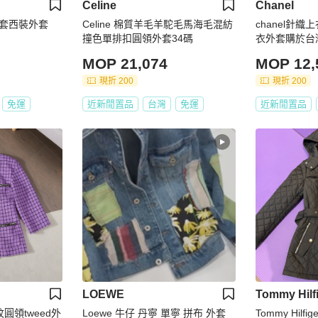
Celine
Chanel
外套西裝外套
Celine 棉質羊毛羊駝毛馬海毛混紡
chanel針
撞色單排扣圓領外套34碼
衣外套購於台灣
衣外套
MOP 21,074
MOP 12,
現折 200
現折 200
免運
近新閒置品
台灣
免運
近新閒置品
LOEWE
Tommy Hilf
紋圓領tweed外
Loewe 牛仔 丹寧 單寧 拼布 外套
Tommy Hilfi