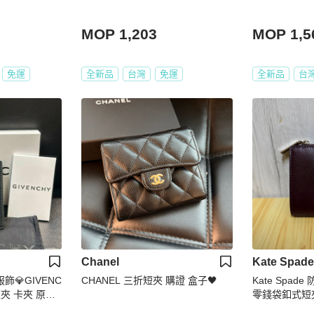
MOP 1,203
MOP 1,5
免運
全新品
台灣
免運
全新品
台
Chanel
Kate Spade
品服飾💎GIVENC
CHANEL 三折短夾 購證 盒子🖤
Kate Spa
短夾 卡夾 原價1
零錢袋釦式短