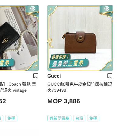
Gucci
 Coach 蔻馳 黑
GUCCI咖啡色牛皮金釦竹節拉鍊短
夾 vintage
夾739498
52
MOP 3,886
灣
免運
近新閒置品
台灣
免運