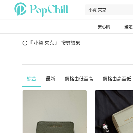
安心購
鑑定
『 小資 夾克 』
搜尋結果
綜合
最新
價格由低至高
價格由高至低