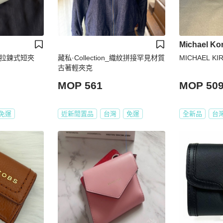
Michael Ko
TH 拉鍊式短夾
藏私·Collection_織紋拼接罕見材質
MICHAEL K
古著輕夾克
MOP 561
MOP 50
免運
近新閒置品
台灣
免運
全新品
台