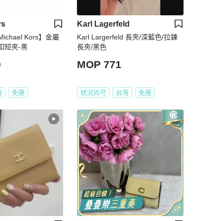
rs
Karl Lagerfeld
chael Kors】金屬
Karl Largerfeld 長夾/深藍色/拉鍊
釦短夾-黑
長夾/黑色
9
MOP 771
灣
免運
狀況尚可
台灣
免運