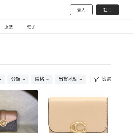
登入
註冊
服裝
鞋子
分類
價格
出貨地點
篩選