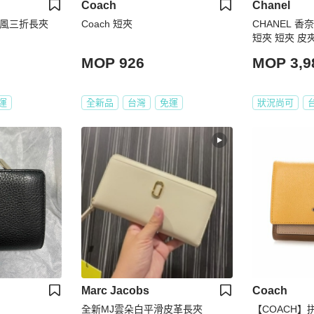
Coach
Chanel
香風三折長夾
Coach 短夾
CHANEL 香
短夾 短夾 皮夾
夾 卡包 零錢
MOP 926
MOP 3,9
運
全新品
台灣
免運
狀況尚可
Marc Jacobs
Coach
全新MJ雲朵白平滑皮革長夾
【COACH】