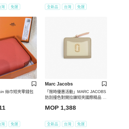
台灣
免運
全新品
台灣
免運
Marc Jacobs
lkin 絲巾短夾零錢包
「限時優惠活動」MARC JACOBS
防刮撞色對開拉鍊短夾國際精品 經
典品牌完美呈現全新品膠膜都未拆
11
MOP 1,388
附提袋防塵袋
台灣
免運
全新品
台灣
免運