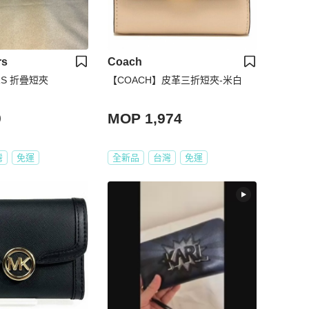
rs
Coach
IRS 折疊短夾
【COACH】皮革三折短夾-米白
9
MOP 1,974
灣
免運
全新品
台灣
免運