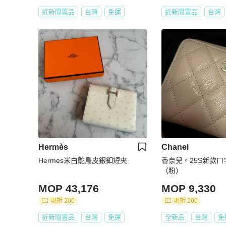
近新閒置品
台灣
免運
近新閒置品
台灣
Hermès
Chanel
Hermes米白鴕鳥皮銀釦短夾
香奈兒。25S新款
（粉）
MOP 43,176
MOP 9,330
現折 200
現折 200
近新閒置品
台灣
免運
全新品
台灣
免