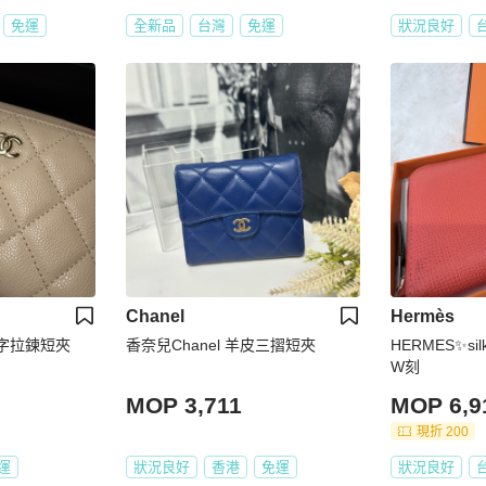
免運
全新品
台灣
免運
狀況良好
Chanel
Hermès
ㄇ字拉鍊短夾
香奈兒Chanel 羊皮三摺短夾
HERMES✨si
W刻
MOP 3,711
MOP 6,9
現折 200
運
狀況良好
香港
免運
狀況良好