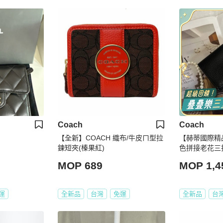
Coach
Coach
【全新】COACH 織布/牛皮ㄇ型拉
【赫蒂國際精品】
鍊短夾(榛果紅)
色拼接老花三折短
MOP 689
MOP 1,4
運
全新品
台灣
免運
全新品
台