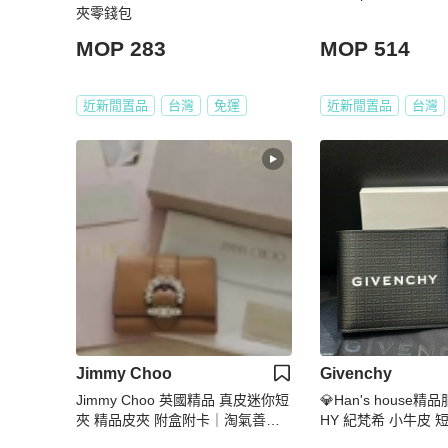
夾零錢包
MOP 283
MOP 514
近新閒置品
台灣
免運
近新閒置品
台灣
Jimmy Choo
Givenchy
Jimmy Choo 英國精品 真皮迷你短
💎Han's house精
夾 精品皮夾 附盒附卡｜淘氣善
HY 紀梵希 小牛皮 
良・尋寶
5000