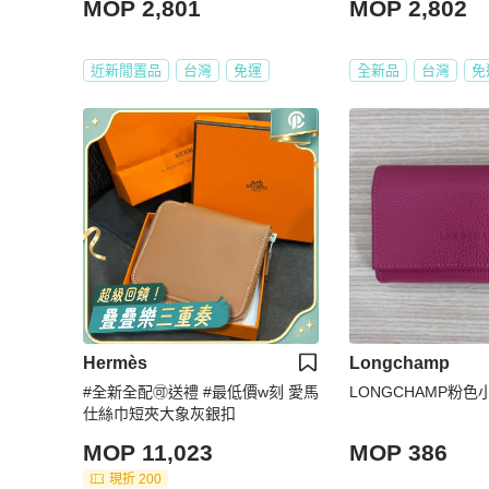
MOP 2,801
MOP 2,802
近新閒置品
台灣
免運
全新品
台灣
免
Hermès
Longchamp
#全新全配🉑送禮 #最低價w刻 愛馬
LONGCHAMP粉色
仕絲巾短夾大象灰銀扣
MOP 11,023
MOP 386
現折 200