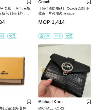
Coach
奈兒 金釦 卡其色 三折
【赫蒂國際精品】 Coach 蔻馳 小
 皮包 錢夾 錢包 卡
雞黃卡片夾短夾 vintage
包
84
MOP 1,414
台灣
免運
全新品
台灣
免運
Michael Kors
拼接皮革短夾-黃色
MICHAEL KORS