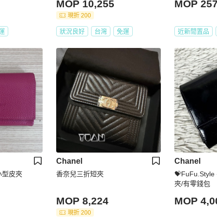
MOP 10,255
MOP 25
現折 200
運
狀況良好
台灣
免運
近新閒置品
Chanel
Chanel
小型皮夾
香奈兒三折短夾
💝FuFu.Style
夾/有零錢包
MOP 8,224
MOP 4,0
現折 200