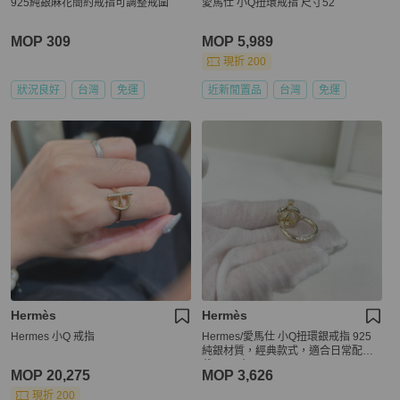
925純銀麻花簡約戒指可調整戒圍
愛馬仕 小Q扭環戒指 尺寸52
MOP 309
MOP 5,989
現折 200
狀況良好
台灣
免運
近新閒置品
台灣
免運
Hermès
Hermès
Hermes 小Q 戒指
Hermes/愛馬仕 小Q扭環銀戒指 925
純銀材質，經典款式，適合日常配
戴。 尺寸:49
MOP 20,275
MOP 3,626
現折 200