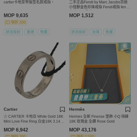
cartier卡地亚窄版签名款戒指，
二手正品Fendi by Marc Jacobs芬迪
小怪獸金色珍珠戒指 Fendi戒指 fendi
金戒 fendi配件
MOP 9,635
MOP 1,512
現折 200
狀況良好
香港
免運
狀況良好
台灣
免運
Cartier
Hermès
☆ CARTIER 卡地亞 White Gold 18K
Hermes 全新 Finesse 墜飾 小Q 項鍊
Mini Love Fine Ring 白金18K 3.14g
18K 玫瑰金 全鑽 Rose Gold
珠寶戒指-267014802
MOP 6,942
MOP 43,176
現折 200
現折 2,000