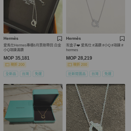
Hermès
Hermès
愛馬仕Hermes專櫃6月票剛帶回 白金
🈶️盒子❤️ 愛馬仕 #滿鑽 #小Q #項鍊 #
小Q項鍊滿鑽
hermes
MOP 35,181
MOP 28,219
現折 200
現折 200
全新品
台灣
免運
近新閒置品
台灣
免運