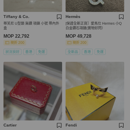
Tiffany & Co.
Hermès
蒂芙尼 U型鎖 無鑽 項鍊 小號 帶內外
[保證全新正貨］愛馬仕 Hermes 小Q
盒
白金鑽石項鏈(實物好閃）
MOP 22,792
MOP 49,728
現折 200
現折 200
狀況良好
香港
免運
全新品
香港
免運
Cartier
Fendi