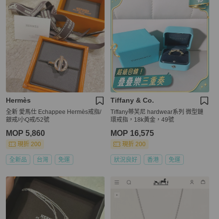
Hermès
Tiffany & Co.
全新 愛馬仕 Echappee Hermès戒指/
Tiffany蒂芙尼 hardwear系列 微型鏈
銀戒/小Q戒/52號
環戒指，18k黃金，49號
MOP 5,860
MOP 16,575
現折 200
現折 200
全新品
台灣
免運
狀況良好
香港
免運