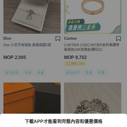
Dior
Cartier
Dior 小花字母戒指 美規戒圍5號
CARTIER CDECARTIER系列單鑽窄
版戒指18K玫瑰金/鑽石52
MOP 2,005
MOP 8,702
現折 200
狀況良好
台灣
免運
狀況尚可
香港
免運
下載APP才能看到完整內容和優惠價格