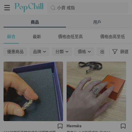
小資 戒指
商品
用戶
綜合
最新
價格由低至高
價格由高至低
優惠商品
品牌
分類
價格
出貨地點
篩選
Hermès