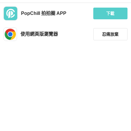
PopChill 拍拍圈 APP
下載
Hermès
Gucci
Hermes Chaîne d'ancre Enchaînée
GUCCI 925小雛菊戒指 #13
豬鼻排戒（小款）
使用網頁版瀏覽器
忍痛放棄
MOP 10,280
MOP 1,491
現折 200
近新閒置品
台灣
免運
狀況尚可
台灣
免運
篩選
重設
品牌
分類
尺寸
Tiffany & Co.
Cartier
價格