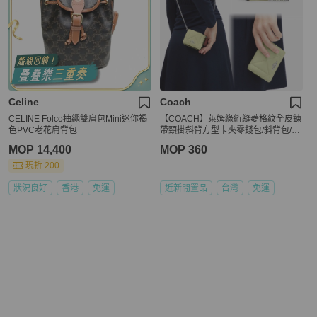
Celine
Coach
CELINE Folco抽繩雙肩包Mini迷你褐
【COACH】萊姆綠絎縫菱格紋全皮鍊
色PVC老花肩背包
帶頸掛斜背方型卡夾零錢包/斜背包/小
廢包
MOP 14,400
MOP 360
現折 200
狀況良好
香港
免運
近新閒置品
台灣
免運