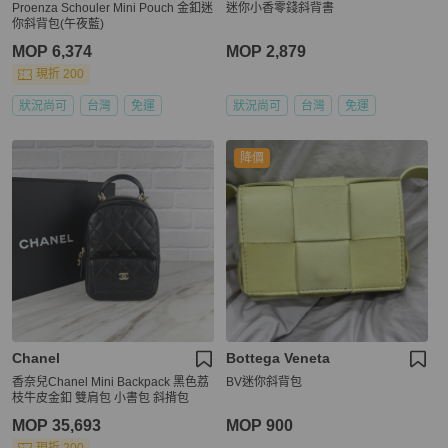
Proenza Schouler Mini Pouch 金釦迷
迷你小香零錢斜背書
你斜背包(午夜藍)
MOP 6,374
MOP 2,879
現折 200
狀況尚可
台灣
免運
狀況尚可
台灣
免運
降價
Chanel
Bottega Veneta
香奈兒Chanel Mini Backpack 黑色荔
BV迷你斜背包
枝牛皮金釦 雙肩包 小書包 斜揹包
MOP 35,693
MOP 900