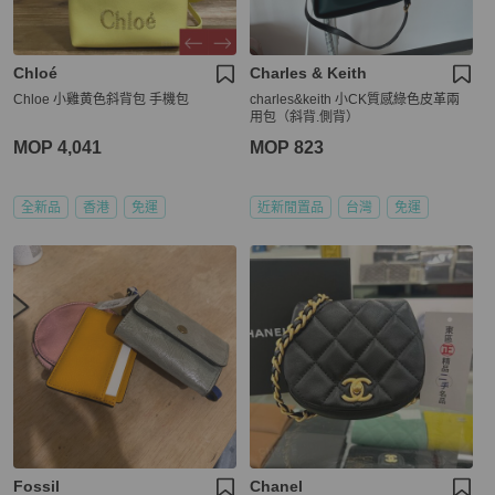
Chloé
Charles & Keith
Chloe 小雞黄色斜背包 手機包
charles&keith 小CK質感綠色皮革兩
用包（斜背.側背）
MOP 4,041
MOP 823
全新品
香港
免運
近新閒置品
台灣
免運
Fossil
Chanel