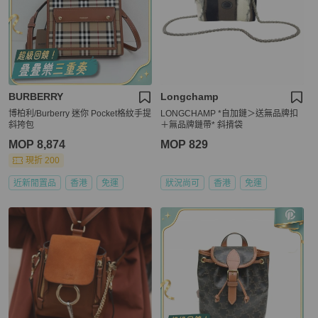
BURBERRY
Longchamp
博柏利/Burberry 迷你 Pocket格紋手提
LONGCHAMP *自加鏈＞送無品牌扣
斜挎包
＋無品牌鏈帶* 斜揹袋
MOP 8,874
MOP 829
現折 200
近新閒置品
香港
免運
狀況尚可
香港
免運