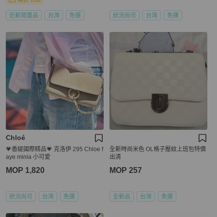
現折 200
近新閒置品
台灣
免運
狀況尚可
台灣
免運
Chloé
💗香緹國際精品💗 克洛伊 295 Chloe f
全新時尚米色 OL格子壓紋上班包特價
aye minia 小可愛
出清
MOP 1,820
MOP 257
狀況尚可
台灣
免運
全新品
台灣
免運