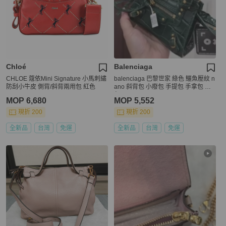
Chloé
Balenciaga
CHLOE 蔻依Mini Signature 小馬刺繡
balenciaga 巴黎世家 綠色 鱷魚壓紋 n
防刮小牛皮 側背/斜背兩用包 紅色
ano 斜背包 小廢包 手提包 手拿包 廢
包
MOP 6,680
MOP 5,552
現折 200
現折 200
全新品
台灣
免運
全新品
台灣
免運