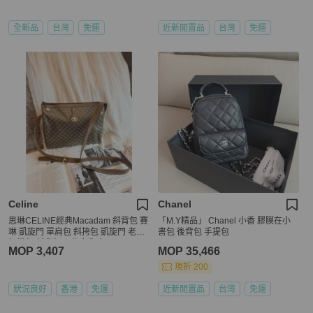
全新品
台灣
免運
近新閒置品
台灣
免運
Celine
Chanel
思琳CELINE經典Macadam 斜背包 賽
「M.Y精品」 Chanel 小香 膠膜在小
琳 凱旋門 單肩包 斜挎包 凱旋門 老花
書包 後背包 手提包
相機包 斜背包 男生女生合用
MOP 3,407
MOP 35,466
現折 200
狀況良好
香港
免運
近新閒置品
台灣
免運