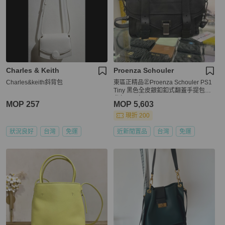
Charles & Keith
Proenza Schouler
Charles&keith斜背包
東區正精品㊣Proenza Schouler PS1
Tiny 黑色全皮銀釦釦式翻蓋手提包斜
背包兩用包 RZ6378
MOP 257
MOP 5,603
現折 200
狀況良好
台灣
免運
近新閒置品
台灣
免運