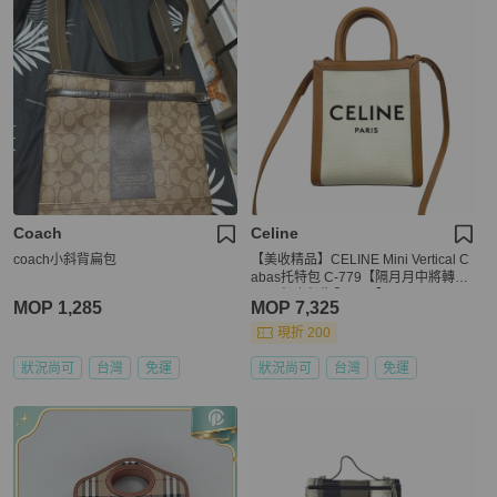
Coach
Celine
coach小斜背扁包
【美收精品】CELINE Mini Vertical C
abas托特包 C-779【隔月月中將轉賣
至日本 上架期限30天】
MOP 1,285
MOP 7,325
現折 200
狀況尚可
台灣
免運
狀況尚可
台灣
免運