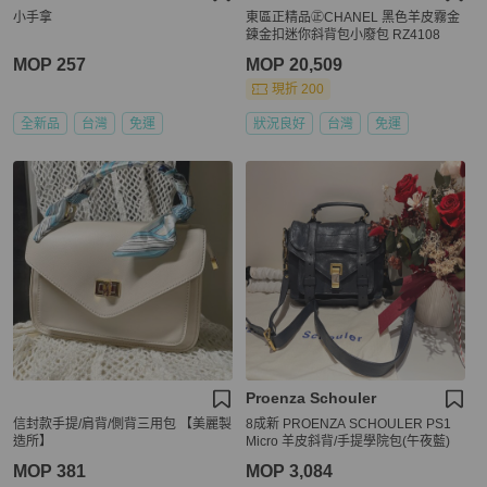
小手拿
東區正精品㊣CHANEL 黑色羊皮霧金
鍊金扣迷你斜背包小廢包 RZ4108
MOP 257
MOP 20,509
現折 200
全新品
台灣
免運
狀況良好
台灣
免運
Proenza Schouler
信封款手提/肩背/側背三用包 【美麗製
8成新 PROENZA SCHOULER PS1
造所】
Micro 羊皮斜背/手提學院包(午夜藍)
MOP 381
MOP 3,084