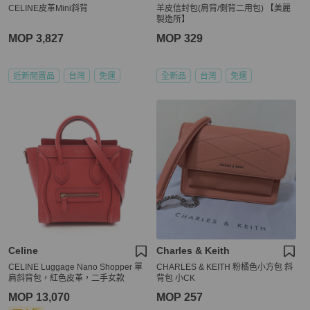
CELINE皮革Mini斜背
羊皮信封包(肩背/側背二用包) 【美麗
製造所】
MOP 3,827
MOP 329
近新閒置品
台灣
免運
全新品
台灣
免運
Celine
Charles & Keith
CELINE Luggage Nano Shopper 單
CHARLES & KEITH 粉橘色小方包 斜
肩斜背包，紅色皮革，二手女款
背包 小CK
MOP 13,070
MOP 257