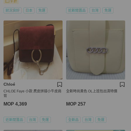
9 折
狀況良好
日本
免運
近新閒置品
台灣
免運
Chloé
CHLOE Faye 小款 麂皮拼接小牛皮肩
全新時尚黃色 OL上班包出清特價
背
MOP 4,369
MOP 257
近新閒置品
台灣
免運
全新品
台灣
免運