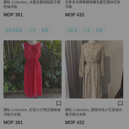
藏私·Collection_水藍色翻領鈕釦古著
全新含吊牌專櫃微雕毛簍空蕾絲花紋
短袖洋裝
洋裝
MOP 381
MOP 432
近新閒置品
台灣
免運
全新品
台灣
免運
藏私·Collection_紅色小方塊古著無袖
藏私·Collection_圓領米色小花長袖古
洋裝日本製
著洋裝日本製
MOP 381
MOP 432