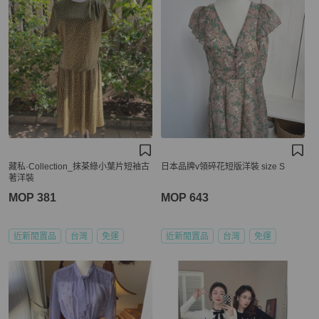
藏私·Collection_抹茶綠小葉片短袖古
日本品牌v領碎花短版洋裝 size S
著洋裝
MOP 381
MOP 643
近新閒置品
台灣
免運
近新閒置品
台灣
免運