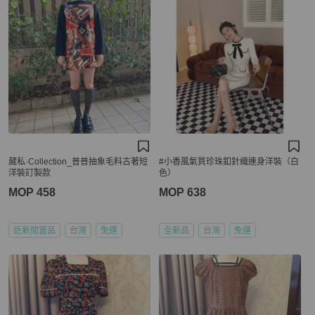
藏私·Collection_普普抽象毛料古著短
#小香風氣質珍珠釦針織連身洋裝（白
洋裝訂製款
色）
MOP 458
MOP 638
近新閒置品
台灣
免運
全新品
台灣
免運