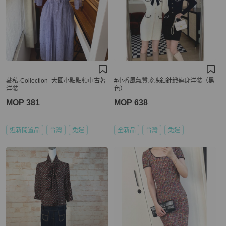
藏私·Collection_大圓小點點領巾古著
#小香風氣質珍珠釦針織連身洋裝（黑
洋裝
色）
MOP 381
MOP 638
近新閒置品
台灣
免運
全新品
台灣
免運