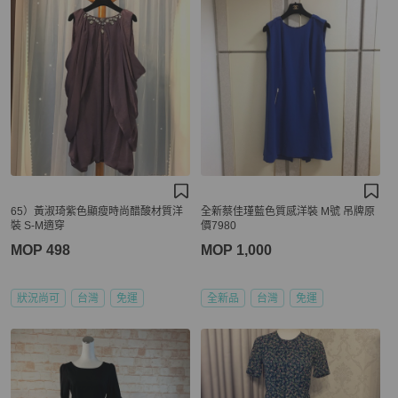
65）黃淑琦紫色顯瘦時尚醋酸材質洋
全新蔡佳瑾藍色質感洋裝 M號 吊牌原
裝 S-M適穿
價7980
MOP 498
MOP 1,000
狀況尚可
台灣
免運
全新品
台灣
免運