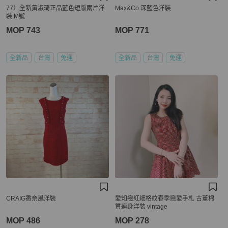
77）全新黃淑琦正品藍色短版兩片洋
Max&Co 深藍色洋裝
裝 M號
MOP 743
MOP 771
全新品
台灣
免運
全新品
台灣
免運
CRAIG香奈風洋裝
愛知戀紅細格紋春季戀愛手札 古董棉
質連身洋裝 vintage
MOP 486
MOP 278