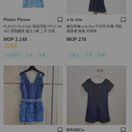
Pleats Please
a la sha
PLEATS PLEASE 無袖洋裝 PP23-JH
🟦全新🟦 a la sha 牛仔拼 針織 洋裝
502 聚酯纖維 藍白 5碼 二手 女款
連身裙 無袖 吊帶裙
MOP 2,148
MOP 278
9 折
狀況良好
日本
免運
全新品
台灣
免運
MAX&Co.