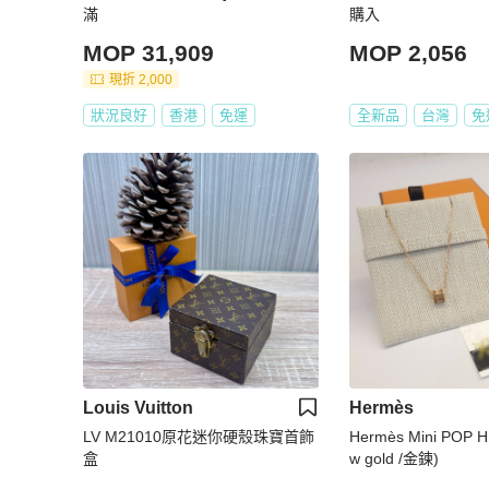
滿
購入
MOP 31,909
MOP 2,056
現折 2,000
狀況良好
香港
免運
全新品
台灣
免
Louis Vuitton
Hermès
LV M21010原花迷你硬殼珠寶首飾
Hermès Mini POP 
盒
w gold /金鍊)