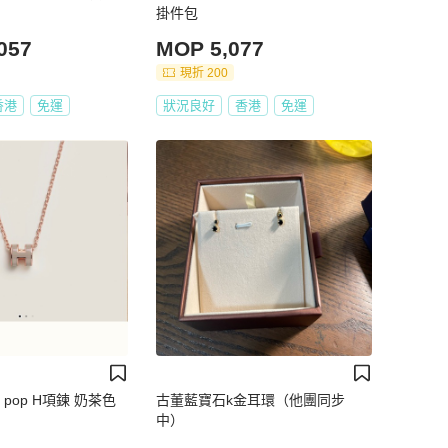
掛件包
057
MOP 5,077
現折 200
香港
免運
狀況良好
香港
免運
ni pop H項鍊 奶茶色
古董藍寶石k金耳環（他團同步
中）