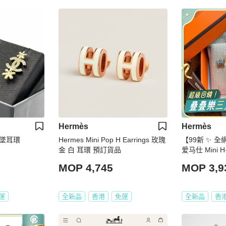
Hermès
Hermès
吊墜耳環
Hermes Mini Pop H Earrings 玫瑰
【99新 ✨ 全
金 白 耳環 預訂貨品
爱马仕 Mini
詢問庫存❗️❗️）
MOP 4,745
MOP 3,9
運
全新品
香港
免運
全新品
香