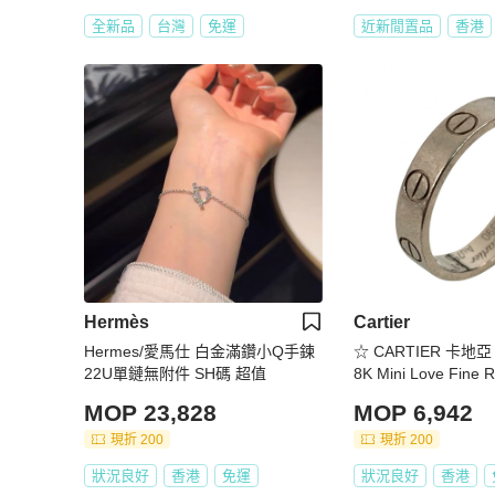
全新品
台灣
免運
近新閒置品
香港
Hermès
Cartier
Hermes/愛馬仕 白金滿鑽小Q手鍊
☆ CARTIER 卡地亞 W
22U單鏈無附件 SH碼 超值
8K Mini Love Fine
3.14g珠寶戒指-2670
MOP 23,828
MOP 6,942
現折 200
現折 200
狀況良好
香港
免運
狀況良好
香港