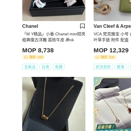
Chanel
Van Cleef & Arpe
「M.Y精品」小香 Chanel mini短夾
VCA 梵克雅宝 小号
經典復古浮雕 荔枝牛皮 🎁ok
叶草手链 附件 配盒
MOP 8,738
MOP 12,329
現折 200
現折 200
全新品
台灣
免運
狀況良好
香港