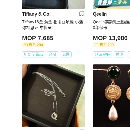
Tiffany & Co.
Qeelin
Tiffany18金 黃金 相思豆項鏈 小迷
Qeelin麒麟紅玉髓葫蘆項
你相思豆 甜售❤️
0年保卡
MOP 7,685
MOP 13,986
現折 200
現折 200
近新閒置品
台灣
免運
狀況良好
香港