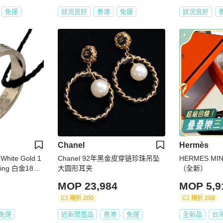
免運
狀況良好
香港
免運
狀況良好
Chanel
Hermès
hite Gold 1
Chanel 92年黑金皮穿链珍珠吊坠
HERMES MI
 Ring 白金18K
大圆形耳夹
（全新）
14802
MOP 23,984
MOP 5,9
現折 200
現折 200
免運
近新閒置品
香港
免運
全新品
台