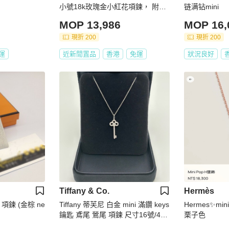
小號18k玫瑰金小紅花項鍊， 附
链满钻mini
件：盒
MOP 13,986
MOP 16,
現折 200
現折 200
運
近新閒置品
香港
免運
狀況良好
Tiffany & Co.
Hermès
H 項鍊 (金棕 ne
Tiffany 蒂芙尼 白金 mini 滿鑽 keys
Hermes✨mi
鑰匙 鳶尾 鶯尾 項鍊 尺寸16號/40.
栗子色
5cm