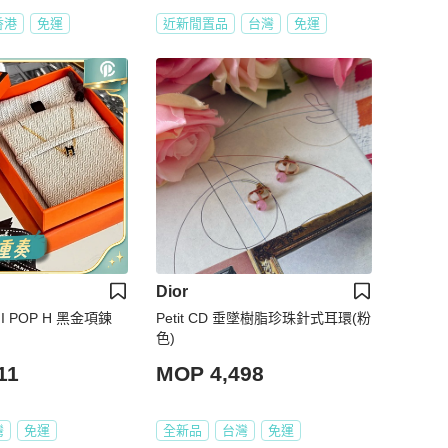
香港
免運
近新閒置品
台灣
免運
Dior
NI POP H 黑金項鍊
Petit CD 垂墜樹脂珍珠針式耳環(粉
色)
11
MOP 4,498
灣
免運
全新品
台灣
免運