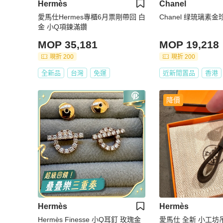
Hermès
Chanel
愛馬仕Hermes專櫃6月票剛帶回 白
Chanel 绿琉璃素
金 小Q項鍊滿鑽
MOP 35,181
MOP 19,218
現折 200
現折 200
全新品
台灣
免運
近新閒置品
香港
降價
Hermès
Hermès
Hermès Finesse 小Q耳釘 玫瑰金
愛馬仕 全新 小工坊