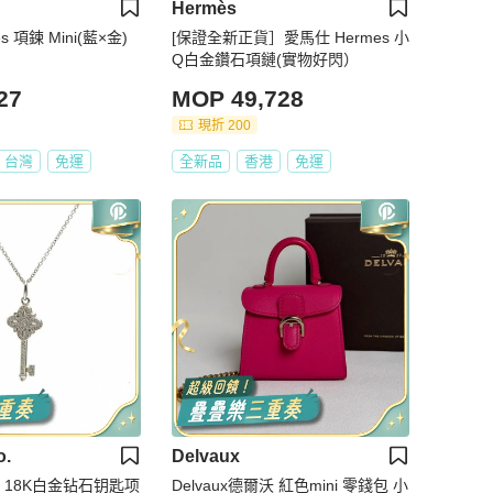
Hermès
s 項鍊 Mini(藍×金)
[保證全新正貨］愛馬仕 Hermes 小
Q白金鑽石項鏈(實物好閃）
27
MOP 49,728
現折 200
台灣
免運
全新品
香港
免運
o.
Delvaux
CO 18K白金钻石钥匙项
Delvaux德爾沃 紅色mini 零錢包 小