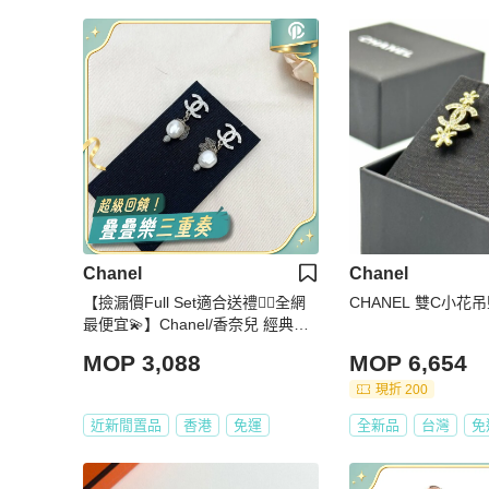
Chanel
Chanel
【撿漏價Full Set適合送禮👍🏻全網
CHANEL 雙C小花
最便宜💫】Chanel/香奈兒 經典珍
珠雙C Logo 耳飾 保值款
MOP 3,088
MOP 6,654
現折 200
近新閒置品
香港
免運
全新品
台灣
免