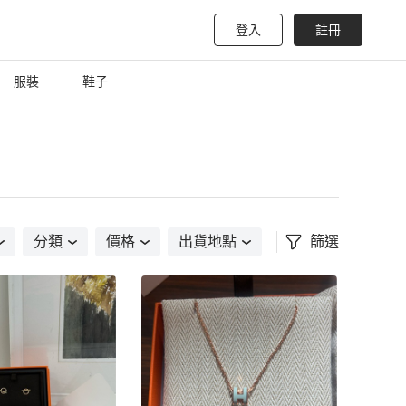
登入
註冊
服裝
鞋子
分類
價格
出貨地點
篩選