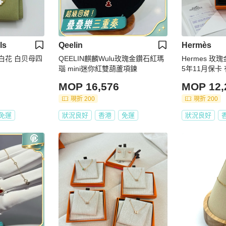
ls
Qeelin
Hermès
 白花 白贝母四
QEELIN麒麟Wulu玫瑰金鑽石紅瑪
Hermes 玫瑰金
瑙 mini迷你紅雙葫蘆項鍊
5年11月保卡
MOP 16,576
MOP 12,
現折 200
現折 200
免運
狀況良好
香港
免運
狀況良好