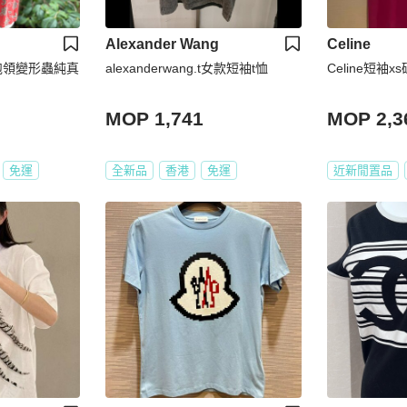
Alexander Wang
Celine
_旗袍領變形蟲純真
alexanderwang.t女款短袖t恤
Celine短袖xs
MOP 1,741
MOP 2,3
免運
全新品
香港
免運
近新閒置品