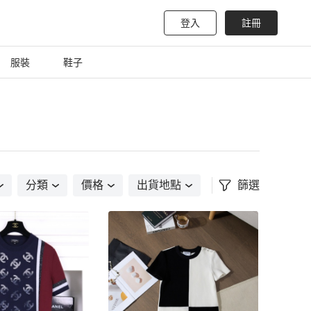
登入
註冊
服裝
鞋子
分類
價格
出貨地點
篩選