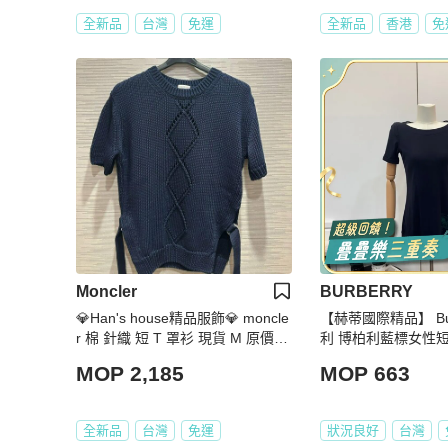
全新品
台灣
免運
全新品
香港
免
Moncler
BURBERRY
💎Han's house精品服飾💎 moncle
【赫蒂國際精品】 Bur
r 棉 針織 短 T 罩衫 現貨 M 原價21
利 博柏利藍標女性短袖
000
e
MOP 2,185
MOP 663
全新品
台灣
免運
狀況良好
台灣