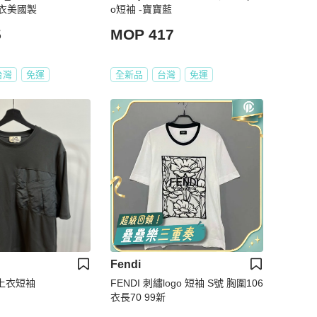
衣美國製
o短袖 -寶寶藍
5
MOP 417
台灣
免運
全新品
台灣
免運
Fendi
季上衣短袖
FENDI 刺繡logo 短袖 S號 胸圍106
衣長70 99新