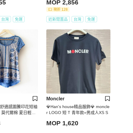
55
MOP 2,856
現折 128
台灣
免運
近新閒置品
台灣
免運
Moncler
DE 舒適感圖騰印花短袖
💎Han's house精品服飾💎 moncle
藍白色 莫代爾棉 夏日輕薄
r LOGO 短 T 青年款=男成人XS S
袖上衣【壽司羊羊】二
3
MOP 1,620