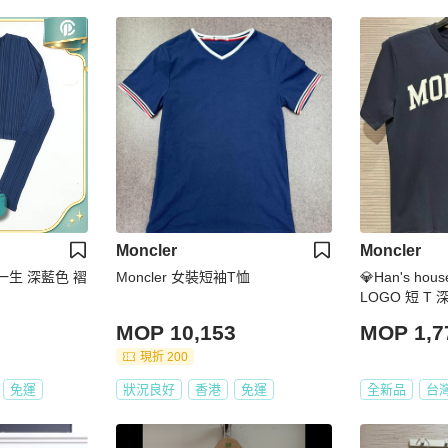
Moncler
Moncler
宅一生 深藍色 褶
Moncler 女裝短袖T恤
💎Han's ho
LOGO 短 T
S S
MOP 10,153
MOP 1,7
現折 200
免運
狀況良好
香港
免運
全新品
台