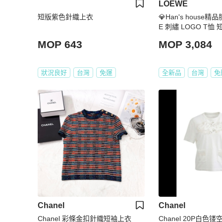
LOEWE
短版紫色針織上衣
💎Han's house精
E 刺繡 LOGO T恤 
3000
MOP 643
MOP 3,084
狀況良好
台灣
免運
全新品
台灣
免
Chanel
Chanel
Chanel 彩條金扣針織短袖上衣
Chanel 20P白