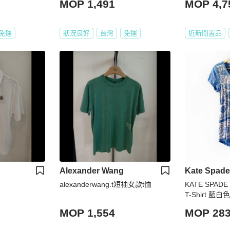
MOP 1,491
MOP 4,7
免運
狀況良好
台灣
免運
近新閒置品
Alexander Wang
Kate Spade
alexanderwang.t短袖女款t恤
KATE SPA
T-Shirt 
涼感 短T 短
MOP 1,554
MOP 28
手衣