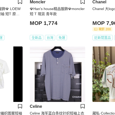
Moncler
Chanel
品服飾💎 LOEW
💎Han's house精品服飾💎moncler
Chanel 大
短袖 短T 原價2
短 T 現貨 青年款
MOP 1,774
MOP 7,9
現折 200
運
全新品
台灣
免運
近新閒置品
Celine
色镂空编织图案短袖
Celine 海军蓝白条纹针织短袖上衣
藏私·Collec