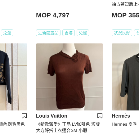
袖古著短版上
MOP 4,797
MOP 35
免運
近新閒置品
香港
免運
狀況良好
Louis Vuitton
Hermès
正品短版內刷毛黑色
《新歡舊愛》正品 LV咖啡色 短版
Hermes 夏
大方好搭上衣適合SM 小瑕