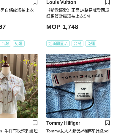
Louis Vuitton
logo黑白條紋短袖上衣
《新歡舊愛》正品LV路易威登西瓜
紅棉質針織短袖上衣SM
67
MOP 1,748
台灣
免運
近新閒置品
台灣
免運
Tommy Hilfiger
tion_牛仔布玫瑰刺繡短
Tommy女大人新品v領麻花針織pol