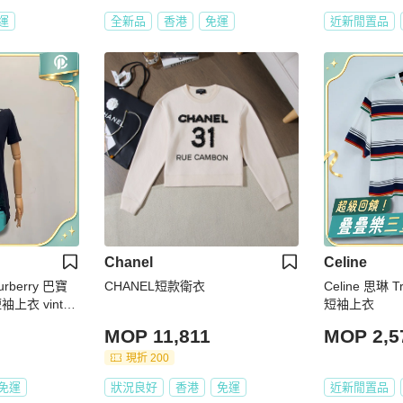
運
全新品
香港
免運
近新閒置品
Chanel
Celine
berry 巴寶
CHANEL短款衛衣
Celine 思琳 
上衣 vintag
短袖上衣
MOP 11,811
MOP 2,5
現折 200
免運
狀況良好
香港
免運
近新閒置品