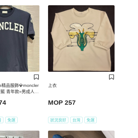
use精品服飾💎moncler
上衣
 深藍 青年款=男成人X
74
MOP 257
灣
免運
狀況良好
台灣
免運