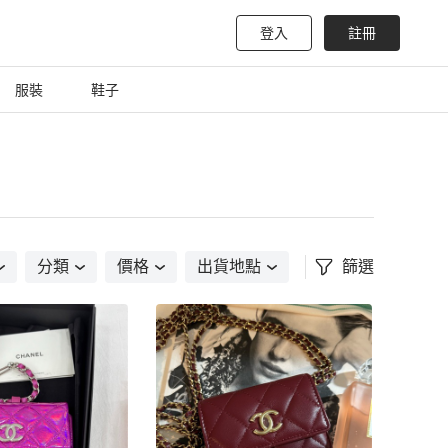
登入
註冊
服裝
鞋子
分類
價格
出貨地點
篩選