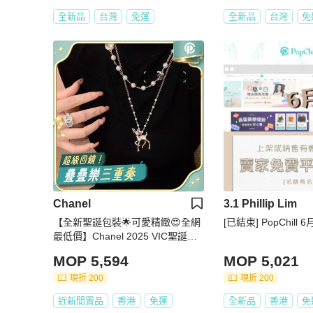
全新品
台灣
免運
全新品
台灣
免
Chanel
3.1 Phillip Lim
【全新聖誕包裝🌟可愛精緻😍全網
[已結束] PopChill 
最低價】Chanel 2025 VIC聖誕禮
物 小鹿項鍊
MOP 5,594
MOP 5,021
現折 200
現折 200
近新閒置品
香港
免運
全新品
香港
免