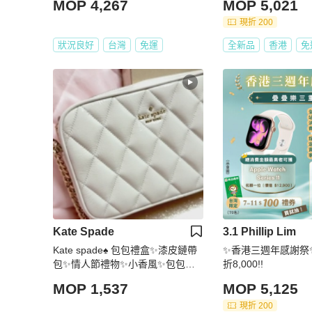
MOP 4,267
MOP 5,021
現折 200
狀況良好
台灣
免運
全新品
香港
免
Kate Spade
3.1 Phillip Lim
Kate spade♠️ 包包禮盒✨漆皮鏈帶
✨香港三週年感謝祭
包✨情人節禮物✨小香風✨包包兩
折8,000!!
件組禮盒✨超美
MOP 1,537
MOP 5,125
現折 200