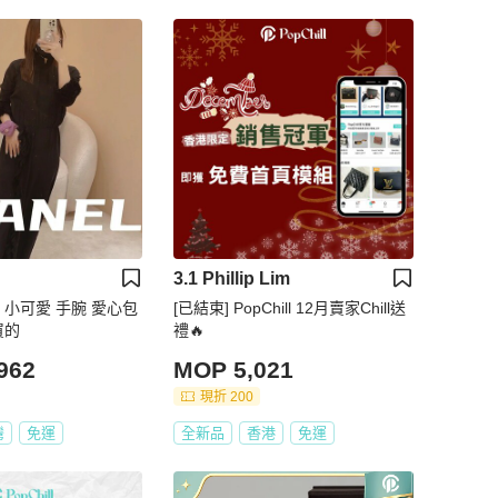
3.1 Phillip Lim
奈兒 小可愛 手腕 愛心包
[已結束] PopChill 12月賣家Chill送
買的
禮🔥
962
MOP 5,021
現折 200
灣
免運
全新品
香港
免運