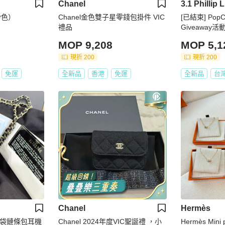
Chanel
3.1 Phillip 
粉色）
Chanel金色雙子星零錢包掛件 VIC
[已結束] PopCh
禮品
Giveaway活
MOP 9,208
MOP 5,1
現折 200
現折 200
免運
全新品
香港
免運
全新品
台
Chanel
Hermès
小福袋鏈條包耳機
Chanel 2024年度VIC聖誕禮 ，小
Hermès Min