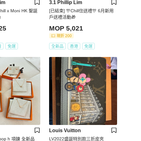
Lim
3.1 Phillip Lim
ill x Moni HK 聖誕
[已結束] 🎊Chill住送禮🎊 6月新用
動
戶送禮活動🎁
25
MOP 5,021
現折 200
灣
免運
全新品
香港
免運
Louis Vuitton
i pop h 項鍊 全新品
LV2022盛誕特別款三折皮夾