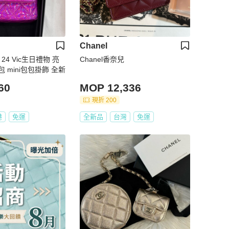
Chanel
 24 Vic生日禮物 亮
Chanel香奈兒
 mini包包掛飾 全新
60
MOP 12,336
現折 200
港
免運
全新品
台灣
免運