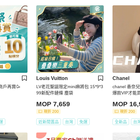
Louis Vuitton
Chanel
 商戶再賞🥳
LV老花聖誕限定mini麻將包 15*9*3
chanel 香
99新配件鏈條 塵袋
爆款VIP才能
MOP 7,659
MOP 16,
現折 200
現折 200
運
近新閒置品
台灣
免運
全新品
台