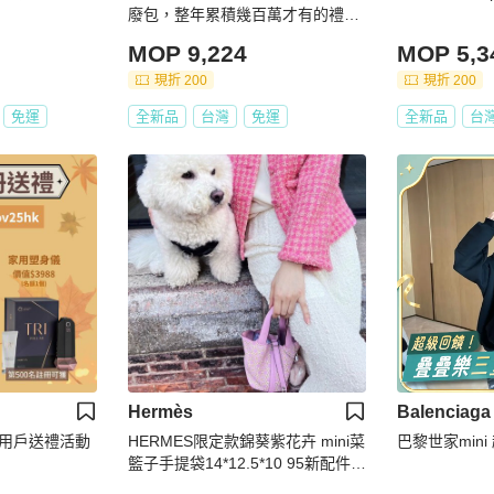
廢包，整年累積幾百萬才有的禮
物，不要殺完價格人就消失了🥹
MOP 9,224
MOP 5,3
現折 200
現折 200
免運
全新品
台灣
免運
全新品
台
Hermès
Balenciaga
註冊用戶送禮活動
HERMES限定款錦葵紫花卉 mini菜
巴黎世家mini
籃子手提袋14*12.5*10 95新配件塵
袋*2鎖鑰匙