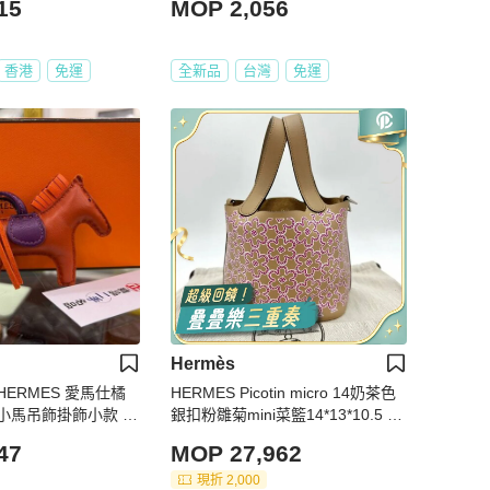
15
MOP 2,056
香港
免運
全新品
台灣
免運
Hermès
ERMES 愛馬仕橘
HERMES Picotin micro 14奶茶色
小馬吊飾掛飾小款 Z
銀扣粉雛菊mini菜籃14*13*10.5 98
新配件塵袋鑰匙鎖
47
MOP 27,962
現折 2,000