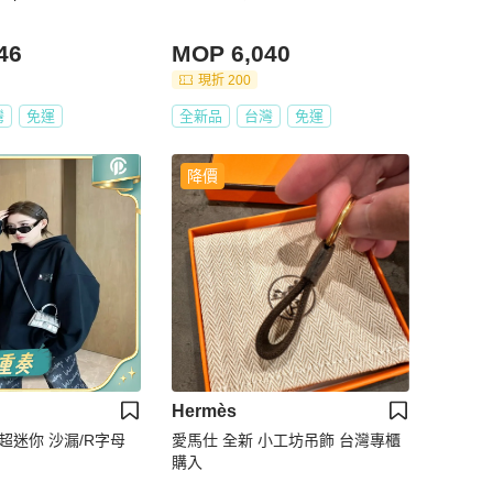
46
MOP 6,040
現折 200
灣
免運
全新品
台灣
免運
降價
Hermès
 超迷你 沙漏/R字母
愛馬仕 全新 小工坊吊飾 台灣專櫃
購入