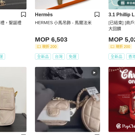
Hermès
3.1 Phillip 
年終禮，聖誕禮
HERMES 小馬吊飾 - 馬爾法米
[已結束] [商
大回饋
MOP 6,503
MOP 5,0
現折 200
現折 200
運
全新品
台灣
免運
全新品
香