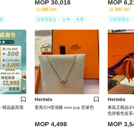
MOP 30,018
MOP 6,2
現折 200
現折 200
運
近新閒置品
台灣
免運
近新閒置品
Hermès
Hermès
✨精品最高現
愛馬仕H型項鍊 mini pop 奶茶色
東區正精品㊣H
色拼紫色皮革
刻 RZ5916
MOP 4,498
MOP 3,5