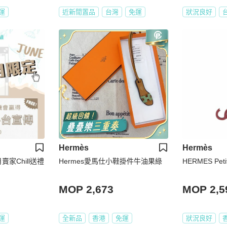
運
近新閒置品
台灣
免運
狀況良好
Hermès
Hermès
6月賣家Chill送禮
Hermes愛馬仕小鞋掛件牛油果綠
HERMES Pet
MOP 2,673
MOP 2,5
運
全新品
香港
免運
狀況良好