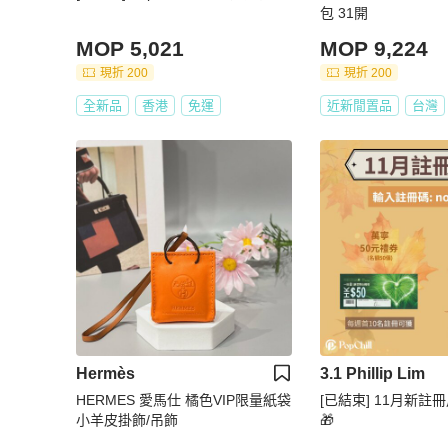
包 31開
MOP 5,021
MOP 9,224
現折 200
現折 200
全新品
香港
免運
近新閒置品
台灣
Hermès
3.1 Phillip Lim
HERMES 愛馬仕 橘色VIP限量紙袋
[已結束] 11月新
小羊皮掛飾/吊飾
🎁