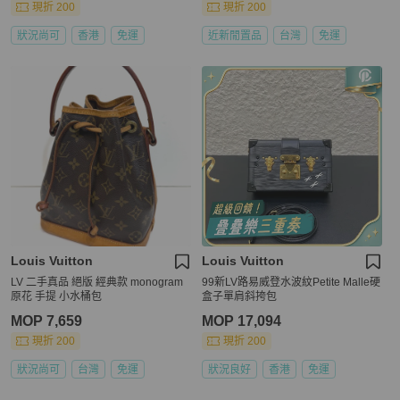
現折 200
現折 200
狀況尚可
香港
免運
近新閒置品
台灣
免運
Louis Vuitton
Louis Vuitton
LV 二手真品 絕版 經典款 monogram
99新LV路易威登水波紋Petite Malle硬
原花 手提 小水桶包
盒子單肩斜挎包
MOP 7,659
MOP 17,094
現折 200
現折 200
狀況尚可
台灣
免運
狀況良好
香港
免運