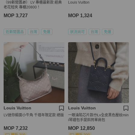
（99新閒置🎁） LV 專櫃最新款 經典
Louis Vuitton
老花短夾 專櫃20800！
MOP 3,727
MOP 1,324
近新閒置品
台灣
免運
狀況尚可
台灣
免運
Louis Vuitton
Louis Vuitton
LV迷你緞面小牛角 千禧年限定款 絕版
一眼淪陷芯片款🥹Lv全皮黑色壓紋min
i琴譜包手提斜挎單肩包
MOP 7,232
MOP 12,850