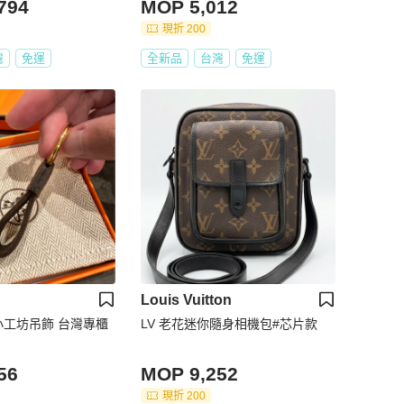
794
MOP 5,012
現折 200
灣
免運
全新品
台灣
免運
Louis Vuitton
小工坊吊飾 台灣專櫃
LV 老花迷你隨身相機包#芯片款
56
MOP 9,252
現折 200