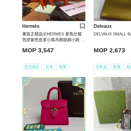
Hermès
Delvaux
東區正精品㊣HERMES 愛馬仕橘
DELVAUX SMALL 
色拼紫色皮革小馬吊飾掛飾小款 Z
刻 RZ5916
MOP 3,547
MOP 2,673
狀況良好
台灣
免運
全新品
香港
免