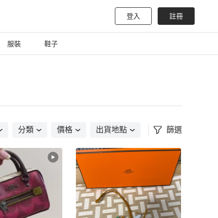
登入
註冊
服裝
鞋子
分類
價格
出貨地點
篩選