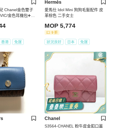
Hermès
香奈兒 Chanel金色雙子
愛馬仕 Idol Mini 狗狗毛髮配件 皮
VIC/金色耳機包➕圓
革棕色 二手女士
44
MOP 5,774
9 折
香港
免運
狀況良好
日本
免運
rs
Chanel
S3564-CHANEL 粉牛皮金釦口蓋