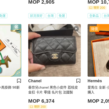
MOP 2,905
MOP 10,
現折 200
免運
狀況良好
台灣
免運
全新品
台
降價
Chanel
Hermès
小馬掛飾 98新
香奈兒chanel 黑色小皮件 荔枝皮
愛馬仕 全新 
金扣 卡片 零錢 名片包 法國製
購入
MOP 6,374
MOP 2,0
現折 200