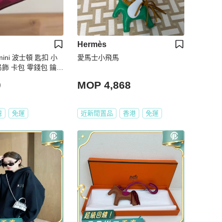
Hermès
ini 波士頓 匙扣 小
愛馬士小飛馬
吊飾 卡包 零錢包 鑰匙
斜背包 鑰匙圈 廢包
0
MOP 4,868
灣
免運
近新閒置品
香港
免運