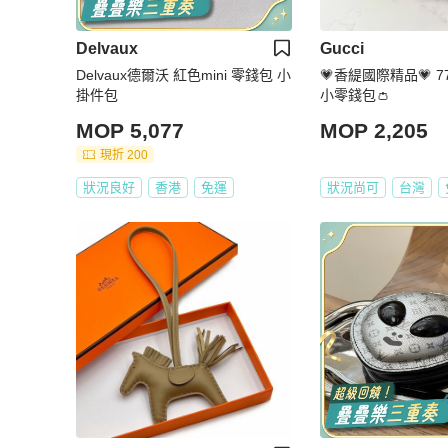
Delvaux
Gucci
Delvaux德爾沃 紅色mini 零錢包 小
💗香緹國際精品💗 77
掛件包
小零錢包👛
MOP 5,077
MOP 2,205
現折 200
狀況良好
香港
免運
狀況尚可
台灣