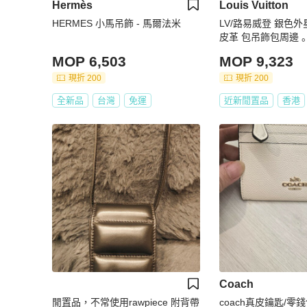
Hermès
Louis Vuitton
HERMES 小馬吊飾 - 馬爾法米
LV/路易威登 銀色
皮革 包吊飾包周邊 
MOP 6,503
MOP 9,323
現折 200
現折 200
全新品
台灣
免運
近新閒置品
香港
Coach
閒置品，不常使用rawpiece 附背帶
coach真皮鑰匙/零