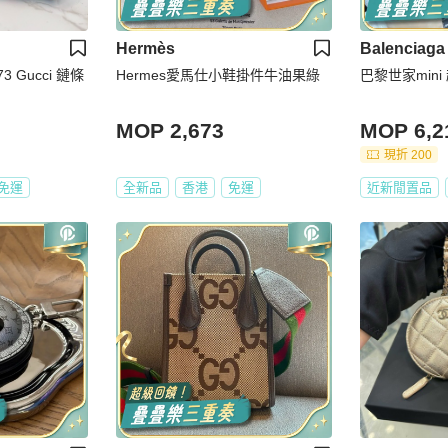
Hermès
Balenciaga
3 Gucci 鏈條
Hermes愛馬仕小鞋掛件牛油果綠
巴黎世家mini
MOP 2,673
MOP 6,2
現折 200
免運
全新品
香港
免運
近新閒置品