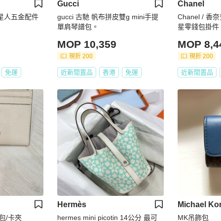
Gucci
Chanel
外星人五金配件
gucci 古馳 帆布拼皮雙g mini手提
Chanel / 
。
單肩琴譜包。
星零錢包掛件 
餅零錢包
MOP 10,359
MOP 8,4
現折 200
現折 200
免運
近新閒置品
香港
免運
近新閒置品
Hermès
Michael Ko
錢包/卡夾
hermes mini picotin 14公分 最可
MK吊飾包