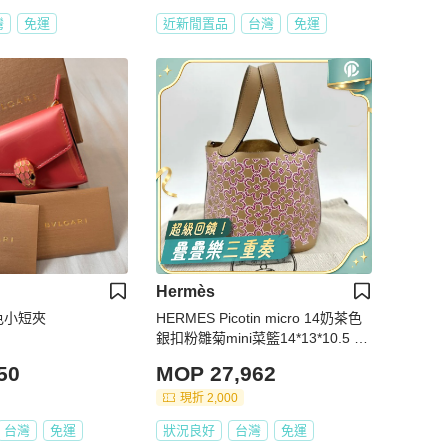
灣
免運
近新閒置品
台灣
免運
Hermès
粉色小短夾
HERMES Picotin micro 14奶茶色
銀扣粉雛菊mini菜籃14*13*10.5 98
新配件塵袋鑰匙鎖
50
MOP 27,962
現折 2,000
台灣
免運
狀況良好
台灣
免運