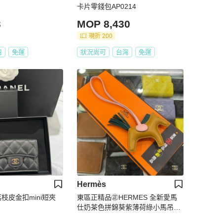
卡片零錢包AP0214
3
MOP 8,430
現折 200
灣
免運
狀況尚可
台灣
免運
Hermès
折荔枝皮金扣mini短夾
東區正精品㊣HERMES 全新愛馬
仕奶茶色拼錦葵紫薄荷綠小馬吊飾
掛飾Z刻 RZ6433