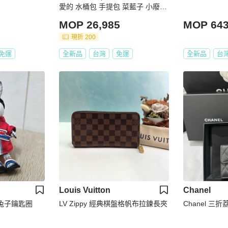
愛的 水桶包 手提包 菜藍子 小廢包
廢包 手拿包
MOP 26,985
MOP 64
現折 200
免運
全新品
台灣
免運
全新品
台
Louis Vuitton
Chanel
兔子鑰匙圈
LV Zippy 經典棋盤格帆布拉鍊長夾
Chanel 三