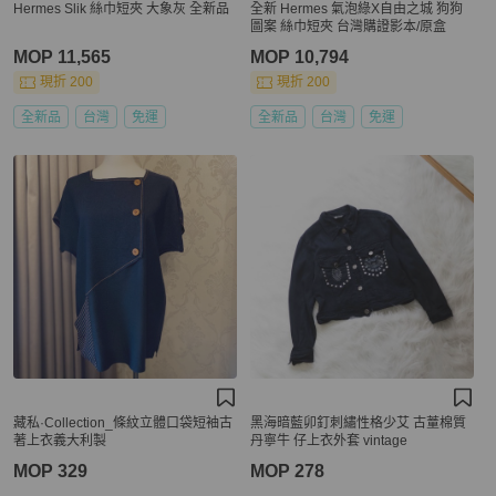
Hermes Slik 絲巾短夾 大象灰 全新品
全新 Hermes 氣泡綠X自由之城 狗狗
圖案 絲巾短夾 台灣購證影本/原盒
MOP 11,565
MOP 10,794
現折 200
現折 200
全新品
台灣
免運
全新品
台灣
免運
藏私·Collection_條紋立體口袋短袖古
黑海暗藍卯釘刺繡性格少艾 古蕫棉質
著上衣義大利製
丹寧牛 仔上衣外套 vintage
MOP 329
MOP 278