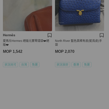
Hermès
愛馬仕Hermes 絕版元寶零錢袋❤️絕
North River 藍色真稀有皮(鴕鳥皮)手
版❤️
袋
MOP 1,542
MOP 2,070
狀況尚可
台灣
免運
狀況良好
香港
免運