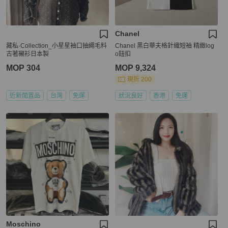
Chanel
藏私·Collection_小星星袖口抽繩毛料
Chanel 黑白華夫格針織短袖 精緻log
古著襯衫日本製
o鈕扣
MOP 304
MOP 9,324
現折 200
近新閒置品
台灣
免運
狀況良好
香港
免運
Moschino