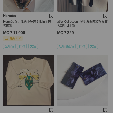
Hermès
Hermès 愛馬仕絲巾短夾 Silk in金棕
藏私·Collection_ 喇叭袖蝴蝶結短版古
狗來富
著罩衫日本製
MOP 11,000
MOP 329
現折 200
全新品
台灣
免運
近新閒置品
台灣
免運