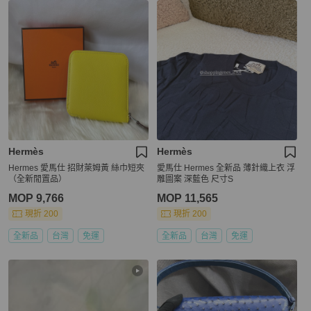
Hermès
Hermès
Hermes 愛馬仕 招財萊姆黃 絲巾短夾
愛馬仕 Hermes 全新品 薄針織上衣 浮
（全新閒置品）
雕圖案 深藍色 尺寸S
MOP 9,766
MOP 11,565
現折 200
現折 200
全新品
台灣
免運
全新品
台灣
免運