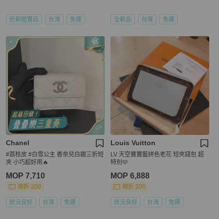
近新閒置品
台灣
免運
全新品
台灣
免運
Chanel
Louis Vuitton
#荔枝皮 #白雪公主 香奈兒白銀三折短
LV 天空寶寶藍拼色老花 短夾錢包 超
夾 小巧超好用🔥
特別🩵
MOP 7,710
MOP 6,888
現折 200
現折 200
狀況良好
台灣
免運
狀況良好
台灣
免運