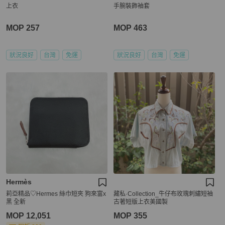
上衣
手腕裝飾袖套
MOP 257
MOP 463
狀況良好
台灣
免運
狀況良好
台灣
免運
Hermès
莉亞精品♡Hermes 絲巾短夾 狗來富x
藏私·Collection_牛仔布玫瑰刺繡短袖
黑 全新
古著短版上衣美國製
MOP 12,051
MOP 355