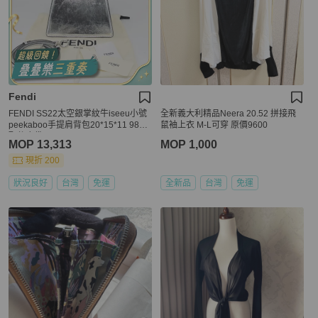
Fendi
FENDI SS22太空銀掌紋牛iseeu小號
全新義大利精品Neera 20.52 拼接飛
peekaboo手提肩背包20*15*11 98新
鼠袖上衣 M-L可穿 原價9600
配件塵袋
MOP 13,313
MOP 1,000
現折 200
狀況良好
台灣
免運
全新品
台灣
免運