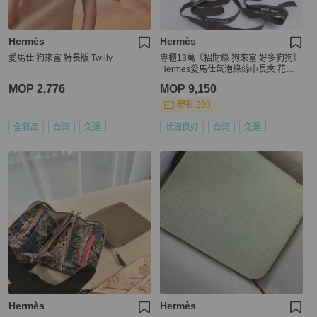
Hermès
Hermès
愛馬仕 狗來富 特長版 Twilly
專櫃13萬《招財綠 狗來富 好多狗狗》
Hermes愛馬仕氣泡綠絲巾長夾 花園
狗Silk In Epsom小牛皮拉鏈長夾
MOP 2,776
MOP 9,150
現折 200
全新品
台灣
免運
狀況良好
台灣
免運
Hermès
Hermès