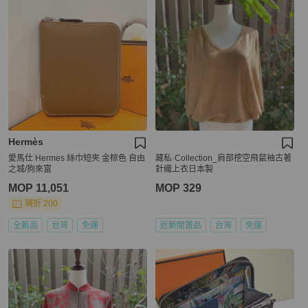
Hermès
愛馬仕 Hermes 絲巾短夾 金棕色 自由
藏私·Collection_肩部挖空飛鼠袖古著
之城/狗來富
針織上衣日本製
MOP 11,051
MOP 329
現折 200
全新品
台灣
免運
近新閒置品
台灣
免運