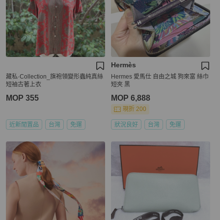
Hermès
藏私·Collection_旗袍領變形蟲純真絲
Hermes 愛馬仕 自由之城 狗來富 絲巾
短袖古著上衣
短夾 黑
MOP 355
MOP 6,888
現折 200
近新閒置品
台灣
免運
狀況良好
台灣
免運