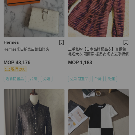
Hermès
Hermes米白鴕鳥皮銀釦短夾
二手私物【日本品牌樣品衣】真獺兔
毛短大衣 兩面穿 樣品衣 冬衣夏季特價
MOP 43,176
MOP 1,183
現折 200
近新閒置品
台灣
免運
近新閒置品
台灣
免運