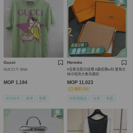
Gucci
Hermès
GUCCI T- Shirt
#全新全配🉑送禮 #最低價w刻 愛馬仕
絲巾短夾大象灰銀扣
MOP 1,194
MOP 11,023
現折 200
狀況尚可
香港
免運
近新閒置品
台灣
免運