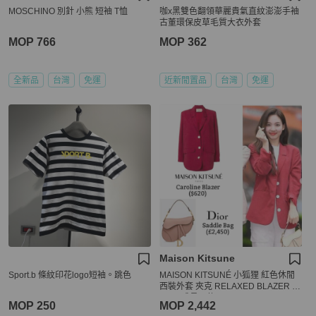
MOSCHINO 別針 小熊 短袖 T恤
咖x黑雙色翻領華麗貴氣直紋澎澎手袖
古董環保皮草毛質大衣外套
MOP 766
MOP 362
全新品
台灣
免運
近新閒置品
台灣
免運
Maison Kitsune
Sport.b 條紋印花logo短袖。跳色
MAISON KITSUNÉ 小狐狸 紅色休閒
西裝外套 夾克 RELAXED BLAZER -T
WICE成員同款
MOP 250
MOP 2,442