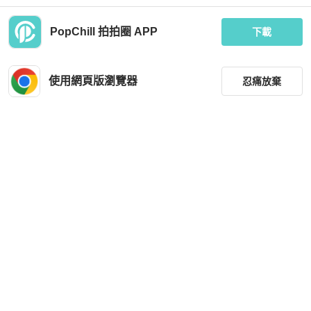
PopChill 拍拍圈 APP
下載
Chanel
Chanel
七夕快樂🎉914intheair 『全新全配稀
【M】Chanel｜香奈兒小小廢包 mirc
有款』Chanel 黑銀牛 荔枝皮 一字零
o bag、mini bag、小皮件 珍珠logo
使用網頁版瀏覽器
忍痛放棄
錢包 L型零錢包 卡包
MOP 7,582
MOP 14,278
現折 200
現折 200
全新品
台灣
免運
狀況良好
台灣
免運
篩選
重設
品牌
分類
尺寸
Chanel
Chanel
價格