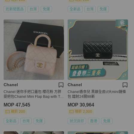
近新閒置品
台灣
免運
全新品
台灣
免運
Chanel
Chanel
Chanel 迷你手把口蓋包 櫻花粉 方胖
Chanel香奈兒 黑銀全皮cf大mini鏈條
提把包Chanel Mini Flap Bag with To
包 鐳射24開98新
p Handle
MOP 47,545
MOP 30,964
現折 200
現折 2,000
全新品
台灣
免運
狀況良好
香港
免運