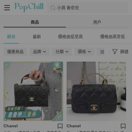
小資 香奈兒
商品
用戶
綜合
最新
價格由低至高
價格由高至低
優惠商品
品牌
分類
價格
出貨地點
篩選
Chanel
Chanel