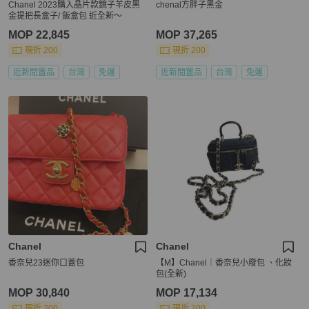
Chanel 2023購入晶片款鏡子羊皮黑
chenal方胖子黑金
金提把長盒子/ 飯盒包 近全新～
MOP 22,845
MOP 37,265
現折 200
現折 200
近新閒置品
台灣
免運
近新閒置品
台灣
免運
Chanel
Chanel
香奈兒23迷你口蓋包
【M】Chanel｜香奈兒小廢包 、化妝
包(全新)
MOP 30,840
MOP 17,134
現折 200
現折 200