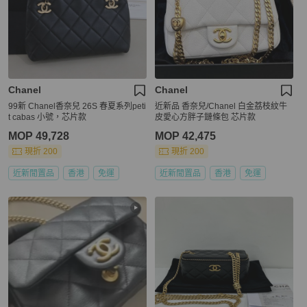
Chanel
Chanel
99新 Chanel香奈兒 26S 春夏系列peti
近新品 香奈兒/Chanel 白金荔枝紋牛
t cabas 小號，芯片款
皮愛心方胖子鏈條包 芯片款
MOP 49,728
MOP 42,475
現折 200
現折 200
近新閒置品
香港
免運
近新閒置品
香港
免運