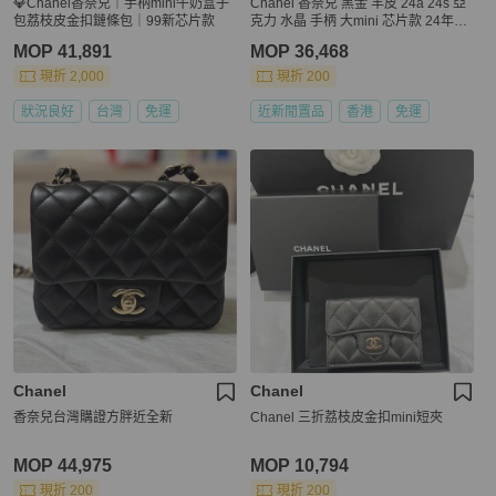
💎Chanel香奈兒｜手柄mini牛奶盒子
Chanel 香奈兒 黑金 羊皮 24a 24s 亞
包荔枝皮金扣鏈條包｜99新芯片款
克力 水晶 手柄 大mini 芯片款 24年購
入
MOP 41,891
MOP 36,468
現折 2,000
現折 200
狀況良好
台灣
免運
近新閒置品
香港
免運
Chanel
Chanel
香奈兒台灣購證方胖近全新
Chanel 三折荔枝皮金扣mini短夾
MOP 44,975
MOP 10,794
現折 200
現折 200