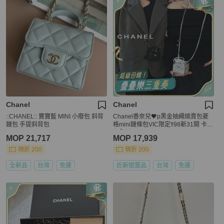
Chanel
Chanel
::CHANEL:: 寶寶藍 MINI 小廢包 斜背
Chanel香奈兒🖤p黑金抽繩燒賣包菱
鏈包 手提斜背包
格mini鏈條包VIC限定‼️98新31開 卡標
齊全😻
MOP 21,717
MOP 17,939
現折 200
現折 200
全新品
台灣
免運
近新閒置品
台灣
免運