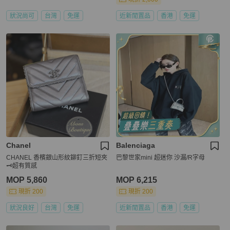
狀況尚可
台灣
免運
近新閒置品
香港
免運
Chanel
Balenciaga
CHANEL 香檳銀山形紋鉚釘三折短夾
巴黎世家mini 超迷你 沙漏/R字母
🗝️超有質感
MOP 5,860
MOP 6,215
現折 200
現折 200
狀況良好
台灣
免運
近新閒置品
香港
免運