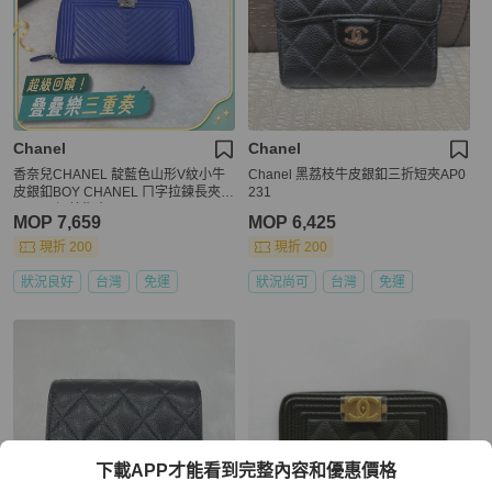
Chanel
Chanel
香奈兒CHANEL 靛藍色山形V紋小牛
Chanel 黑荔枝牛皮銀釦三折短夾AP0
皮銀釦BOY CHANEL ㄇ字拉鍊長夾 A
231
80288 絕美復古 💙
MOP 7,659
MOP 6,425
現折 200
現折 200
狀況良好
台灣
免運
狀況尚可
台灣
免運
下載APP才能看到完整內容和優惠價格