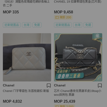
（0918）湖藍色玫瑰緹花網紗長袖上
CHANEL 19 拉鍊零錢包黑金(芯片款)
衣 二手
MOP 335
MOP 9,458
現折 200
近新閒置品
台灣
免運
近新閒置品
台灣
免運
Chanel
Chanel
Chanel ㄇ字零錢包 灰荔枝銀扣 新版
芯片 Chanel香奈兒黑銀羊皮19bag小
woc斜挎包 黑銀
MOP 4,832
MOP 25,439
現折 2,000