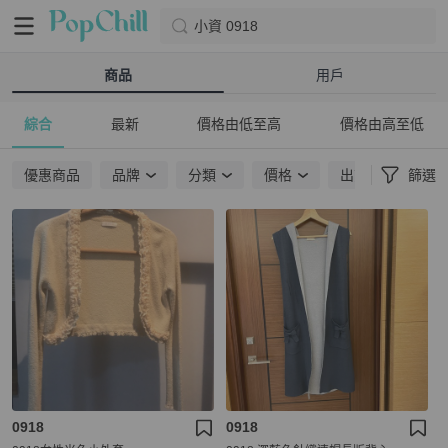
小資 0918
商品
用戶
綜合
最新
價格由低至高
價格由高至低
優惠商品
品牌
分類
價格
出貨地點
篩選
0918
0918