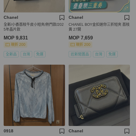
Chanel
Chanel
全新/小香荔枝牛皮小短夾/熱門款/202
CHANEL BOY金扣迷你三折短夾 荔枝
5年晶片款
黃 27開
MOP 9,831
MOP 7,659
現折 200
現折 200
全新品
台灣
免運
近新閒置品
台灣
免運
0918
Chanel