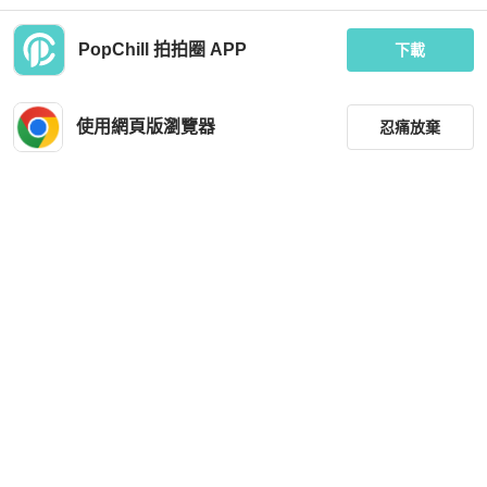
PopChill 拍拍圈 APP
下載
Chanel
Chanel
莉亞精品♡Chanel AP0229 內零錢袋
B6353-CHANEL BOY 黑色荔枝牛皮
三折短夾 金扣 全新
金釦拉鍊零錢包A80602
使用網頁版瀏覽器
忍痛放棄
MOP 11,257
MOP 7,659
現折 200
現折 200
全新品
台灣
免運
全新品
台灣
免運
篩選
重設
品牌
分類
尺寸
Hermès
Louis Vuitton
價格