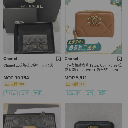
Chanel
Chanel
Chanel 三折荔枝皮金扣mini短夾
棕色菱格紋皮革 19 Zip Coin Purse 拉
鍊零錢包【CHANEL 香奈兒】 AP094
9
MOP 10,794
MOP 5,911
現折 200
現折 200
全新品
台灣
免運
狀況良好
台灣
免運