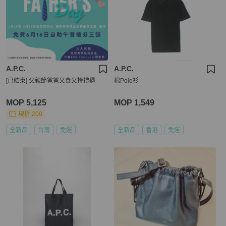
A.P.C.
A.P.C.
[已結束] 父親節爸爸又食又拎禮遇
棉Polo衫
MOP 5,125
MOP 1,549
現折 200
全新品
台灣
免運
全新品
香港
免運