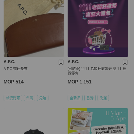
A.P.C.
A.P.C.
A.P.C 棕色長夾
[已結束] 1111 老闆狂撒幣💸 雙 11 激
賞優惠
MOP 514
MOP 1,151
狀況尚可
台灣
免運
全新品
香港
免運