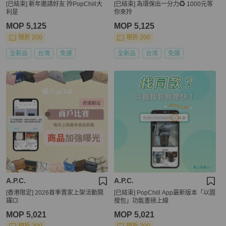
[已結束] 新年邀請好友 拎PopChill大
[已結束] 為環保出一分力♻️ 1000元等
利是
你來拎
MOP 5,125
MOP 5,125
現折 200
現折 200
全新品
台灣
免運
全新品
台灣
免運
A.P.C.
A.P.C.
[香港限定] 2026首季賣家上架活動開
[已結束] PopChill App最新版本「以圖
鑼💥
搜包」功能重磅上線
MOP 5,021
MOP 5,021