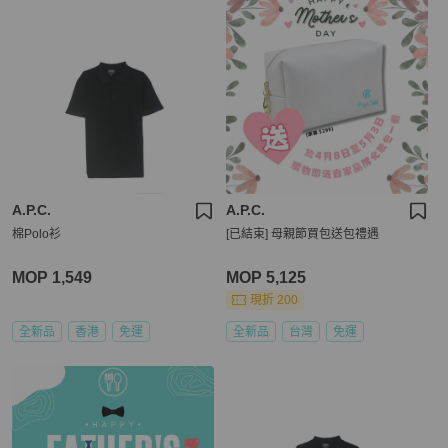
A.P.C.
A.P.C.
棉Polo衫
[已結束] 母親節買包送包禮遇
MOP 1,549
MOP 5,125
現折 200
全新品
香港
免運
全新品
台灣
免運