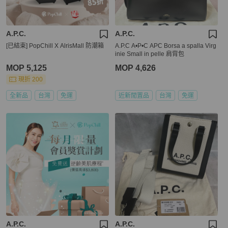
A.P.C.
A.P.C.
[已結束] PopChill X AlrisMall 防潮箱
A.P.C A•P•C APC Borsa a spalla Virg
inie Small in pelle 肩背包
MOP 5,125
MOP 4,626
現折 200
全新品
台灣
免運
近新閒置品
台灣
免運
A.P.C.
A.P.C.