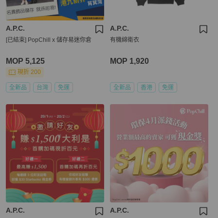
A.P.C.
A.P.C.
[已結束] PopChill x 儲存易迷你倉
有機綿衛衣
MOP 5,125
MOP 1,920
現折 200
全新品
台灣
免運
全新品
香港
免運
A.P.C.
A.P.C.