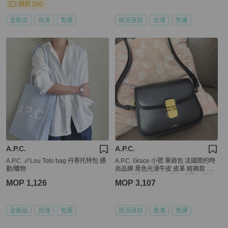
現折 200
全新品
台灣
免運
狀況良好
台灣
免運
A.P.C.
A.P.C.
A.P.C. 🥖Lou Toto bag 丹寧托特包 通
A.P.C. Grace 小號 單肩包 法國簡約時
勤/購物
尚品牌 黑色光滑牛皮 皮革 經典款 空
姐包 手袋 側斜包 孭背包 手提包 單肩
MOP 1,126
MOP 3,107
包 包包 沙漏包 A.P.C. Grace bag blac
k box leather
全新品
台灣
免運
狀況良好
香港
免運