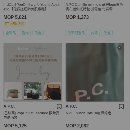
[已結束] PopChill x Life Young Aesth
A.P.C Camille mini tote 品牌logo白色
etic 【免費送逆齡美肌療程】
帆布迷你托特包 斜背包 付背帶
MOP 5,021
MOP 1,273
現折 200
全新品
香港
免運
近新閒置品
台灣
免運
A.P.C.
A.P.C.
[已結束] PopChill x Fascinee 限時買
A.P.C. Ninon Tote Bag 深綠色
包送內袋
MOP 5,125
MOP 2,082