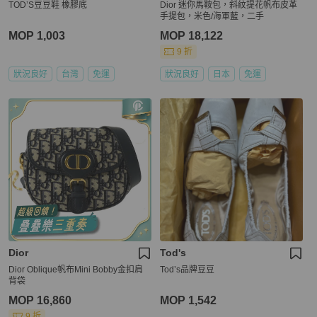
TOD’S豆豆鞋 橡膠底
Dior 迷你馬鞍包，斜紋提花帆布皮革
手提包，米色/海軍藍，二手
MOP 1,003
MOP 18,122
9 折
狀況良好
台灣
免運
狀況良好
日本
免運
Dior
Tod's
Dior Oblique帆布Mini Bobby金扣肩
Tod’s品牌豆豆
背袋
MOP 16,860
MOP 1,542
9 折