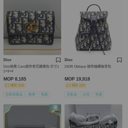
Dior
Dior
Dior迪奧 Caro迷你老花鏈條包 尺寸1
DIOR Oblique 迷你抽繩後背包
2×9×4
MOP 8,185
MOP 19,918
現折 200
現折 200
近新閒置品
香港
免運
全新品
台灣
免運