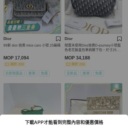
Dior
Dior
99新 dior 迪奧 miss caro 小號 25編碼
閒置未使用Dior迪奧D-journey小號藍
色老花飯盒包單肩腋下包，尺寸25.5*
14.5
MOP 17,094
MOP 34,188
現折 200
現折 200
近新閒置品
香港
免運
全新品
香港
免運
下載APP才能看到完整內容和優惠價格