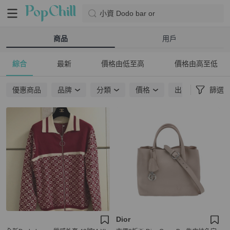
小資 Dodo bar or
商品
用戶
綜合
最新
價格由低至高
價格由高至低
優惠商品
品牌
分類
價格
出貨地點
篩選
Dior