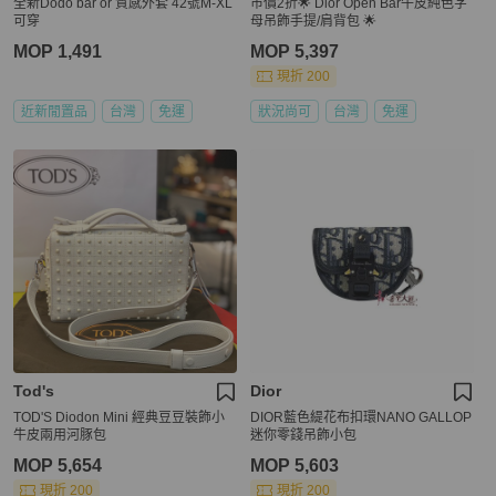
全新Dodo bar or 質感外套 42號M-XL
市價2折🌟 Dior Open Bar牛皮純色字
可穿
母吊飾手提/肩背包 🌟
MOP 1,491
MOP 5,397
現折 200
近新閒置品
台灣
免運
狀況尚可
台灣
免運
Tod's
Dior
TOD'S Diodon Mini 經典豆豆裝飾小
DIOR藍色緹花布扣環NANO GALLOP
牛皮兩用河豚包
迷你零錢吊飾小包
MOP 5,654
MOP 5,603
現折 200
現折 200