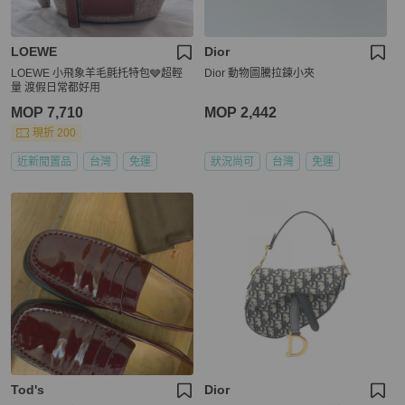
LOEWE
Dior
LOEWE 小飛象羊毛氈托特包🩶超輕
Dior 動物圖騰拉鍊小夾
量 渡假日常都好用
MOP 7,710
MOP 2,442
現折 200
近新閒置品
台灣
免運
狀況尚可
台灣
免運
Tod's
Dior