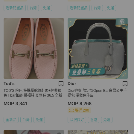
近新閒置品
台灣
免運
近新閒置品
台灣
免運
Tod's
Dior
TOD’S 粉色 特殊壓蛇紋鞋面+經典銀
Dior迪奧 限定款Open Bar白雪公主手
色T bar釦飾 樂福鞋 豆豆鞋 36.5 全新
提包 淺藍色牛皮
MOP 3,341
MOP 8,268
現折 200
全新品
台灣
免運
狀況良好
香港
免運