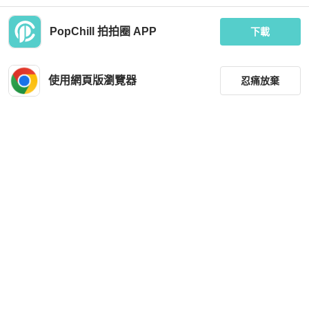
PopChill 拍拍圈 APP
下載
Dior
Dior
Dior Travel Nomad限量玉石绿金扣mi
【極新少使用🎀】 Dior Saddle “限量
ni Hobo 藤格纹小饭盒包
寶寶藍色” 老花馬鞍短夾 （專櫃24,00
使用網頁版瀏覽器
忍痛放棄
0）
MOP 10,153
MOP 3,855
現折 200
近新閒置品
香港
免運
狀況良好
台灣
免運
篩選
重設
品牌
分類
尺寸
Dior
Dior
價格