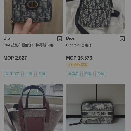
Dior
Dior
Dior 提花布霧金釦ㄇ拉零錢卡包
Dior mini 書包仔
MOP 2,827
MOP 16,576
現折 200
狀況尚可
台灣
免運
全新品
香港
免運