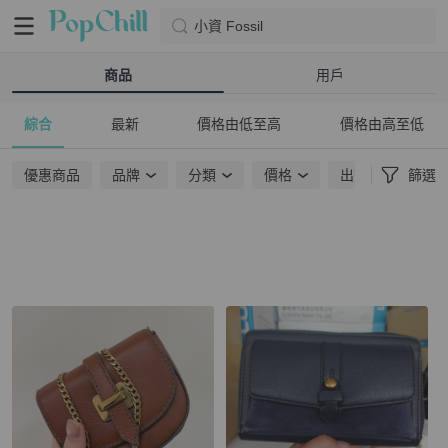
小資 Fossil
商品
用戶
綜合
最新
價格由低至高
價格由高至低
優惠商品
品牌
分類
價格
出貨地點
篩選