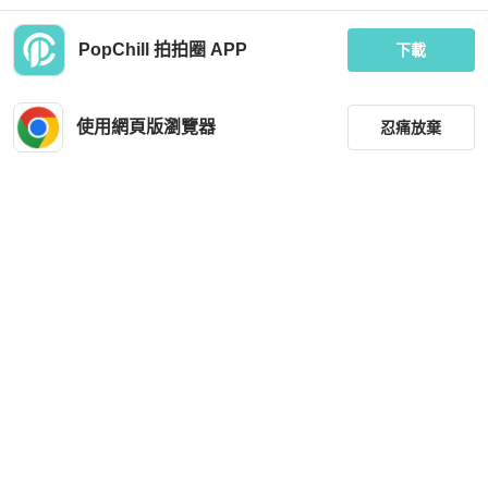
PopChill 拍拍圈 APP
下載
使用網頁版瀏覽器
忍痛放棄
Fossil
Fossil
FOSSIL 氣質閃鑽錶面不鏽鋼女錶 ES
Folli Follie 桃紅色太空棉材質肩背包
3874 (錶帶可調節)
MOP 309
MOP 643
篩選
重設
近新閒置品
台灣
免運
近新閒置品
台灣
免運
品牌
分類
尺寸
價格