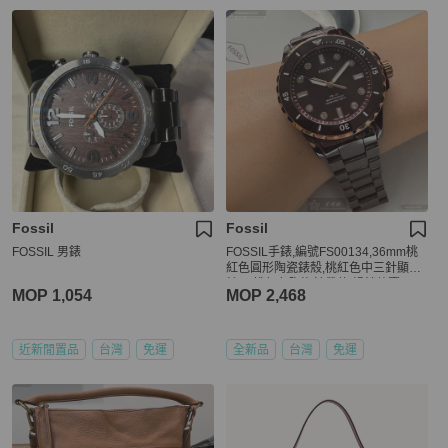
Fossil
Fossil
FOSSIL 男錶
FOSSIL手錶,編號FS00134,36mm桃
紅色圓形陶瓷錶殼,桃紅色中三針顯示
錶面,桃紅色陶瓷錶帶款,暢銷熱賣!
MOP 1,054
MOP 2,468
近新閒置品
台灣
免運
全新品
台灣
免運