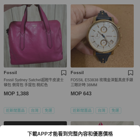
Fossil
Fossil
Fossil Sydney Satchel超輕牛皮波士
FOSSIL ES3838 玫瑰金深藍真皮手錶
頓包 側背包 手提包 桃紅色
三眼計時 38MM
MOP 1,388
MOP 643
近新閒置品
台灣
免運
近新閒置品
台灣
免運
下載APP才能看到完整內容和優惠價格